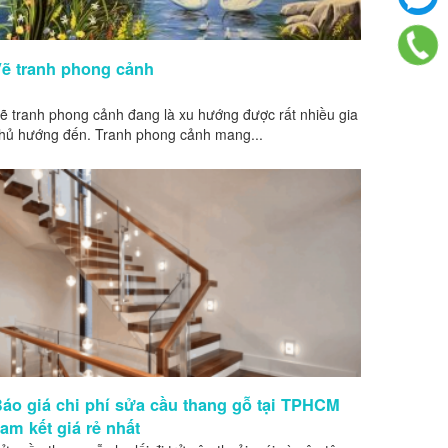
ẽ tranh phong cảnh
ẽ tranh phong cảnh đang là xu hướng được rất nhiều gia
hủ hướng đến. Tranh phong cảnh mang...
áo giá chi phí sửa cầu thang gỗ tại TPHCM
am kết giá rẻ nhất