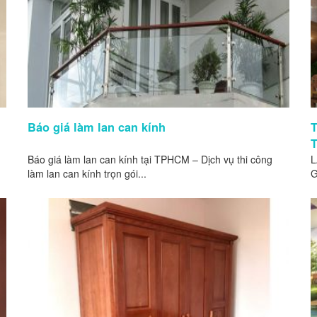
Báo giá làm lan can kính
T
T
Báo giá làm lan can kính tại TPHCM – Dịch vụ thi công
L
làm lan can kính trọn gói...
G