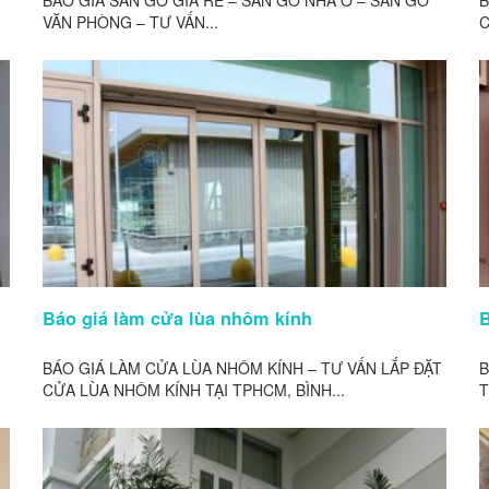
BÁO GIÁ SÀN GỖ GIÁ RẺ – SÀN GỖ NHÀ Ở – SÀN GỖ
B
VĂN PHÒNG – TƯ VẤN...
C
Báo giá làm cửa lùa nhôm kính
B
BÁO GIÁ LÀM CỬA LÙA NHÔM KÍNH – TƯ VẤN LẮP ĐẶT
B
CỬA LÙA NHÔM KÍNH TẠI TPHCM, BÌNH...
T