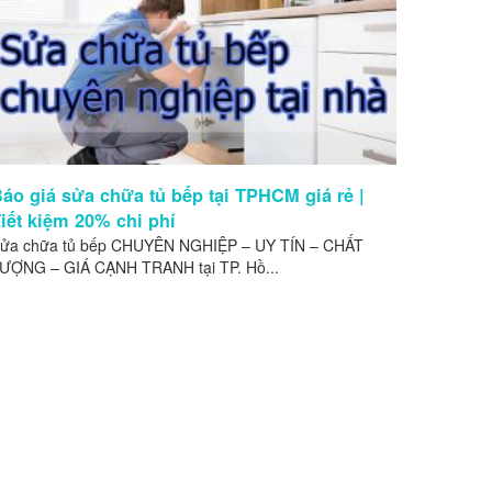
áo giá sửa chữa tủ bếp tại TPHCM giá rẻ |
iết kiệm 20% chi phí
ửa chữa tủ bếp CHUYÊN NGHIỆP – UY TÍN – CHẤT
ƯỢNG – GIÁ CẠNH TRANH tại TP. Hồ...