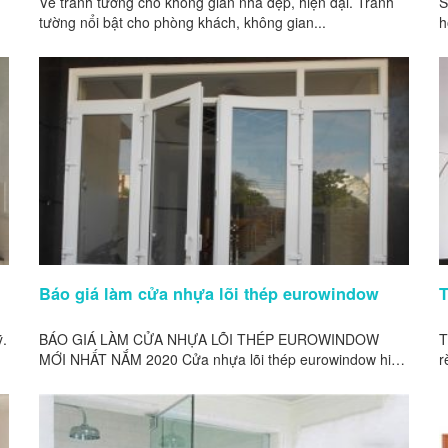
Vẽ tranh tường cho không gian nhà đẹp, hiện đại. Tranh
S
tường nổi bật cho phòng khách, không gian...
h
Báo giá làm cửa nhựa lõi thép eurowindow
ỹ.
BÁO GIÁ LÀM CỬA NHỰA LÕI THÉP EUROWINDOW
T
MỚI NHẤT NẮM 2020 Cửa nhựa lõi thép eurowindow hiện
r
nay...