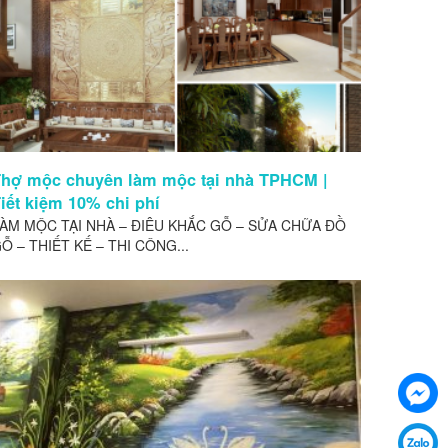
hợ mộc chuyên làm mộc tại nhà TPHCM |
iết kiệm 10% chi phí
ÀM MỘC TẠI NHÀ – ĐIÊU KHẮC GỖ – SỬA CHỮA ĐỒ
Ỗ – THIẾT KẾ – THI CÔNG...