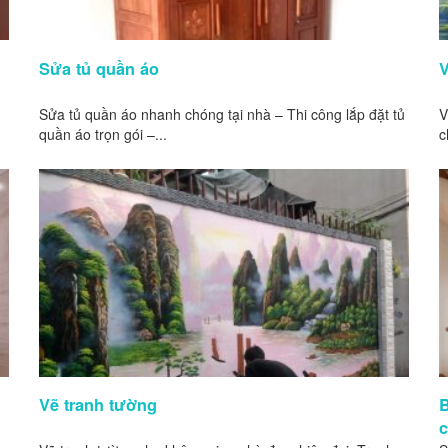
Sửa tủ quần áo
V
,
Sửa tủ quần áo nhanh chóng tại nhà – Thi công lắp đặt tủ
V
quần áo trọn gói –...
c
Vẽ tranh tường
B
c