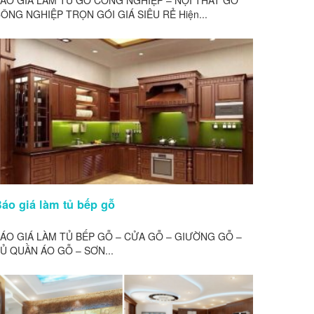
ÁO GIÁ LÀM TỦ GỖ CÔNG NGHIỆP – NỘI THẤT GỖ
ÔNG NGHIỆP TRỌN GÓI GIÁ SIÊU RẺ Hiện...
áo giá làm tủ bếp gỗ
ÁO GIÁ LÀM TỦ BẾP GỖ – CỬA GỖ – GIƯỜNG GỖ –
Ủ QUẦN ÁO GỖ – SƠN...