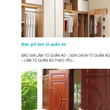
Báo giá làm tủ quần áo
BÁO GIÁ LÀM TỦ QUẦN ÁO – SỬA CHỮA TỦ QUẦN ÁO
– LÀM TỦ QUẦN ÁO THEO YÊU...