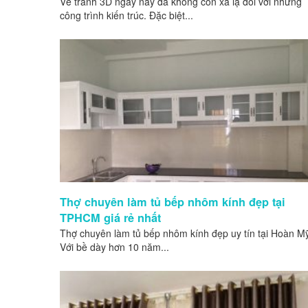
Vẽ tranh 3D ngày nay đã không còn xa lạ đối với những
công trình kiến trúc. Đặc biệt...
Thợ chuyên làm tủ bếp nhôm kính đẹp tại
TPHCM giá rẻ nhất
Thợ chuyên làm tủ bếp nhôm kính đẹp uy tín tại Hoàn M
Với bề dày hơn 10 năm...