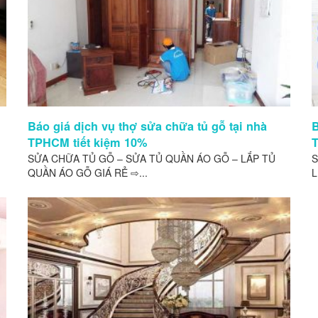
Báo giá dịch vụ thợ sửa chữa tủ gỗ tại nhà
B
TPHCM tiết kiệm 10%
T
SỬA CHỮA TỦ GỖ – SỬA TỦ QUẦN ÁO GỖ – LẮP TỦ
S
QUẦN ÁO GỖ GIÁ RẺ ⇨...
L