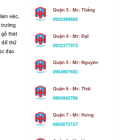
Quận 3 - Mr: Thắng
làm việc,
0932489685
 trường
à gỗ thật
Quận 4 - Mr: Đạt
ỹ để thử
0932377972
ộc đáo.
Quận 5 - Mr: Nguyên
0904997692
Quận 6 - Mr: Thái
0904942786
Quận 7 - Mr: Hưng
0904072157