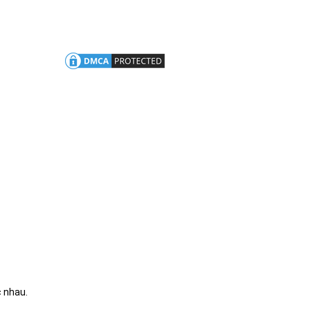
:
c nhau.