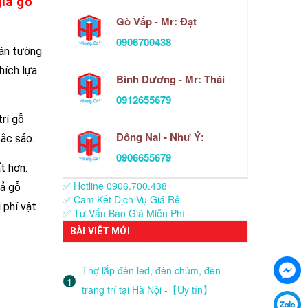
giả gỗ
Gò Vấp - Mr: Đạt
0906700438
dán tường
hích lựa
Bình Dương - Mr: Thái
0912655679
rí gỗ
Đông Nai - Như Ý:
ắc sảo.
0906655679
t hơn.
✅ Hotline 0906.700.438
iả gỗ
✅ Cam Kết Dịch Vụ Giá Rẻ
 phí vật
✅ Tư Vấn Báo Giá Miễn Phí
BÀI VIẾT MỚI
Thợ lắp đèn led, đèn chùm, đèn
trang trí tại Hà Nội -【Uy tín】