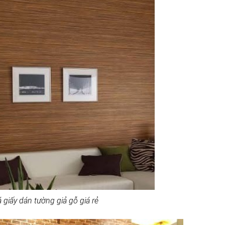
 giấy dán tường giả gỗ giá rẻ