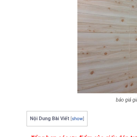
báo giá g
Nội Dung Bài Viết
[
show
]