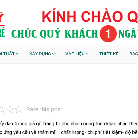
I THẤT
XÂY DỰNG
VẬT LIỆU
THIÊT KẾ
BÁO
ỗ
Rate this post
ấy dán tường giả gỗ trang trí cho nhiều công trình khác nhau the
p ứng yêu cầu về thẫm mĩ – chất lượng- chi phí tiết kiệm- độ bề