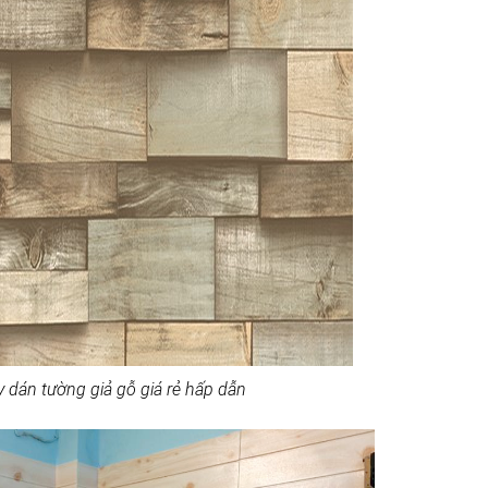
y dán tường giả gỗ giá rẻ hấp dẫn