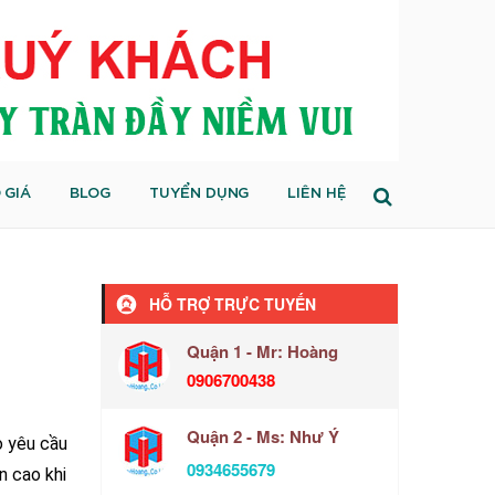
 GIÁ
BLOG
TUYỂN DỤNG
LIÊN HỆ
HỖ TRỢ TRỰC TUYẾN
Quận 1 - Mr: Hoàng
0906700438
Quận 2 - Ms: Như Ý
o yêu cầu
0934655679
n cao khi