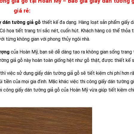
ng giả gỗ tại Hoàn Mỹ – Báo giá giấy dán tường 
giá rẻ:
 dán tường giả gỗ
thiết kế đa dạng. Hàng loạt sản phẩm giấy 
Có họa tiết trang trí sắc nét, cuốn hút. Khách hàng có thể thỏa t
ới từng không gian với phong thủy ngôi nhà.
lượng
của Hoàn Mỹ, bạn sẽ dễ dàng tạo ra không gian sống trang t
ờng giả gỗ này hoàn toàn giống hệt như gỗ thật, được thiết kế s
hì việc sử dụng giấy dán tường giả gỗ sẽ tiết kiệm chi phí hơn rấ
 túi tiền của mọi gia đình. Mặc khác việc thi công giấy dán tường g
hi công giấy dán tường giả gỗ của Hoàn Mỹ vừa giúp tiết kiệm chi