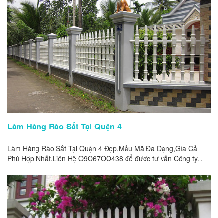
Làm Hàng Rào Sắt Tại Quận 4
Làm Hàng Rào Sắt Tại Quận 4 Đẹp,Mẫu Mã Đa Dạng,Gía Cả
Phù Hợp Nhất.Liên Hệ O9O67OO438 để được tư vấn Công ty...