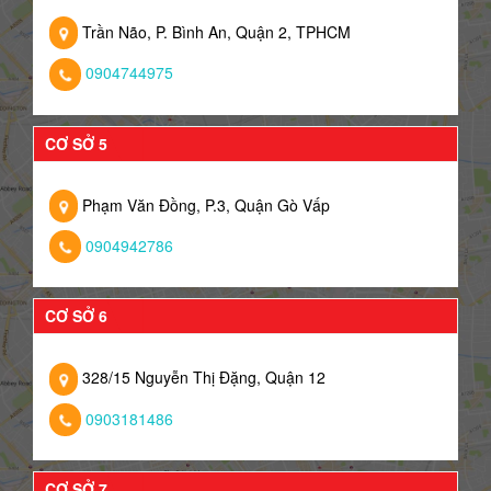
Trần Não, P. Bình An, Quận 2, TPHCM
0904744975
CƠ SỞ 5
Phạm Văn Đồng, P.3, Quận Gò Vấp
0904942786
CƠ SỞ 6
328/15 Nguyễn Thị Đặng, Quận 12
0903181486
CƠ SỞ 7