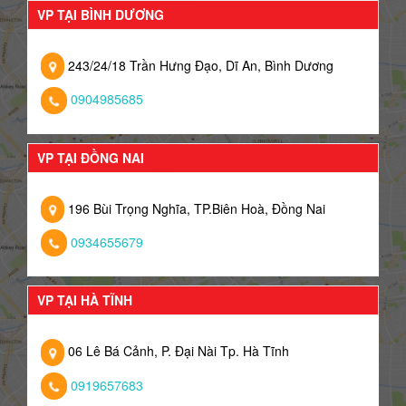
VP TẠI BÌNH DƯƠNG
243/24/18 Trần Hưng Đạo, Dĩ An, Bình Dương
0904985685
VP TẠI ĐỒNG NAI
196 Bùi Trọng Nghĩa, TP.Biên Hoà, Đồng Nai
0934655679
VP TẠI HÀ TĨNH
06 Lê Bá Cảnh, P. Đại Nài Tp. Hà Tĩnh
0919657683