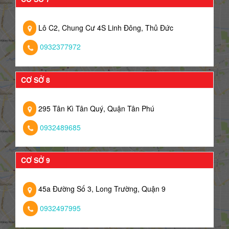
Lô C2, Chung Cư 4S Linh Đông, Thủ Đức
0932377972
CƠ SỞ 8
295 Tân Kì Tân Quý, Quận Tân Phú
0932489685
CƠ SỞ 9
45a Đường Số 3, Long Trường, Quận 9
0932497995