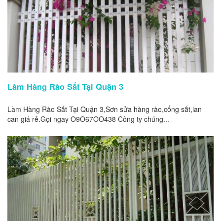
Làm Hàng Rào Sắt Tại Quận 3
Làm Hàng Rào Sắt Tại Quận 3,Sơn sửa hàng rào,cổng sắt,lan
can giá rẻ.Gọi ngay O9O67OO438 Công ty chúng...