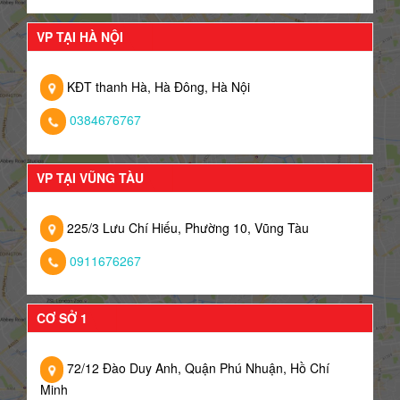
VP TẠI HÀ NỘI
KĐT thanh Hà, Hà Đông, Hà Nội
0384676767
VP TẠI VŨNG TÀU
225/3 Lưu Chí Hiếu, Phường 10, Vũng Tàu
0911676267
CƠ SỞ 1
72/12 Đào Duy Anh, Quận Phú Nhuận, Hồ Chí
Minh