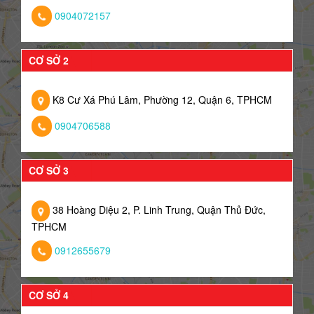
0904072157
CƠ SỞ 2
K8 Cư Xá Phú Lâm, Phường 12, Quận 6, TPHCM
0904706588
CƠ SỞ 3
38 Hoàng Diệu 2, P. Linh Trung, Quận Thủ Đức,
TPHCM
0912655679
CƠ SỞ 4