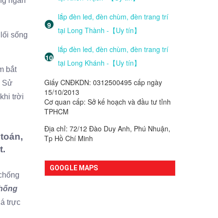
àng ngàn
lắp đèn led, đèn chùm, đèn trang trí
tại Long Thành -【Uy tín】
lối sống
lắp đèn led, đèn chùm, đèn trang trí
tại Long Khánh -【Uy tín】
m bắt
Giấy CNĐKDN: 0312500495 cấp ngày
. Sử
15/10/2013
hi trời
Cơ quan cấp: Sở kế hoạch và đầu tư tỉnh
TPHCM
Địa chỉ: 72/12 Đào Duy Anh, Phú Nhuận,
toán,
Tp Hồ Chí Minh
t.
GOOGLE MAPS
 chống
chống
á trực