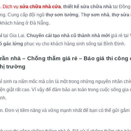
m.
Dịch vụ
sửa chữa nhà cửa
,
thiết kế sửa chữa nhà
tại Đồng
ơng. Cung cấp đội ngũ
thợ sơn tường.
T
hợ sơn nhà
,
thợ sửa
ho khách hàng ở Đà Nẵng.
í
tại Gia Lai.
Chuyên cải tạo nhà cũ thành nhà mới
giá rẻ tại
có gác lửng
phục vụ cho khách hàng sinh sống tại Bình Định.
rần nhà – Chống thấm giá rẻ – Báo giá thi công
thị trường
ỉ sinh ra nấm mốc mà còn là một trong những nguyên nhân chí
ện giật rất cao. Vì vậy để đảm bảo an toàn trong cuộc sống gia 
nh.
n. Đơn vị tiềm năng và vững mạnh nhất để bạn có thể gửi gắm