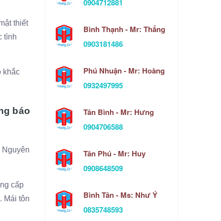
0904712881
ật thiết
Bình Thạnh - Mr: Thắng
 tình
0903181486
Phú Nhuận - Mr: Hoàng
p khắc
0932497995
ảng báo
Tân Bình - Mr: Hưng
0904706588
,… Nguyên
Tân Phú - Mr: Huy
0908648509
ống cấp
Bình Tân - Ms: Như Ý
. Mái tôn
0835748593