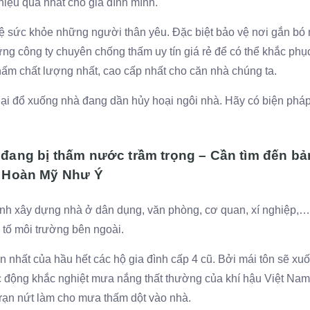
hiệu quả nhất cho gia đình mình.
 sức khỏe những người thân yêu. Đặc biệt bảo vệ nơi gắn bó m
ững công ty chuyên chống thấm uy tín giá rẻ để có thể khắc phục
hấm chất lượng nhất, cao cấp nhất cho căn nhà chúng ta.
ại đổ xuống nhà đang dần hủy hoại ngôi nhà. Hãy có biện phá
 đang bị thấm nước trầm trọng – Cần tìm đến b
a Hoàn Mỹ Như Ý
rình xây dựng nhà ở dân dụng, văn phòng, cơ quan, xí nghiệp
tố môi trường bên ngoài.
ớn nhất của hầu hết các hộ gia đình cấp 4 cũ. Bởi mái tôn sẽ xu
c động khắc nghiệt mưa nắng thất thường của khí hậu Việt Nam
t rạn nứt làm cho mưa thấm dột vào nhà.