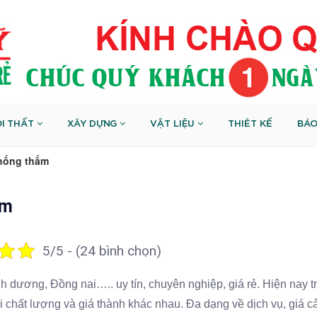
I THẤT
XÂY DỰNG
VẬT LIỆU
THIÊT KẾ
BÁO
chống thấm
ấm
5/5 - (24 bình chọn)
h dương, Đồng nai….. uy tín, chuyên nghiệp, giá rẻ. Hiện nay tr
i chất lượng và giá thành khác nhau. Đa dạng về dịch vụ, giá c