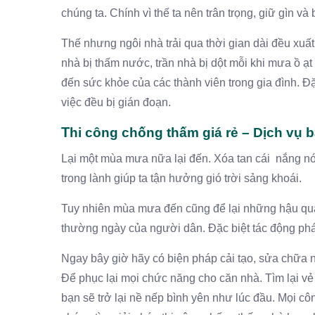
chúng ta. Chính vì thế ta nên trân trọng, giữ gìn và
Thế nhưng ngôi nhà trải qua thời gian dài đều xuấ
nhà bị thấm nước, trần nhà bị dột mỗi khi mưa ồ ạt
đến sức khỏe của các thành viên trong gia đình. 
việc đều bị gián đoạn.
T
hi công chống thấm giá rẻ – Dịch vụ 
Lại một mùa mưa nữa lại đến. Xóa tan cái nắng n
trong lành giúp ta tận hưởng gió trời sảng khoái.
Tuy nhiên mùa mưa đến cũng để lại những hậu qu
thường ngày của người dân. Đặc biệt tác động phá 
Ngay bây giờ hãy có biện pháp cải tạo, sửa chữa n
Để phục lại mọi chức năng cho căn nhà. Tìm lại vẻ
bạn sẽ trở lại nề nếp bình yên như lúc đầu. Mọi cô