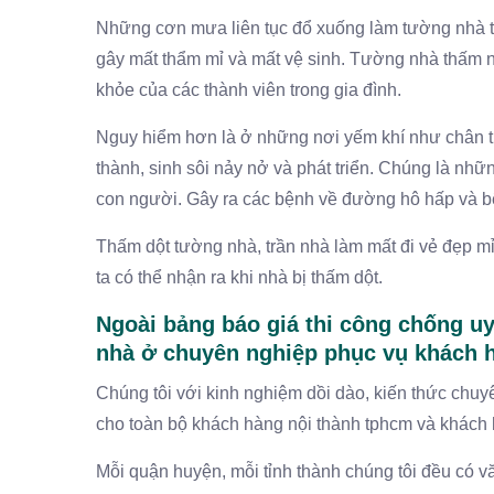
Những cơn mưa liên tục đổ xuống làm tường nhà 
gây mất thẩm mỉ và mất vệ sinh. Tường nhà thấm 
khỏe của các thành viên trong gia đình.
Nguy hiểm hơn là ở những nơi yếm khí như chân tườ
thành, sinh sôi nảy nở và phát triển. Chúng là nh
con người. Gây ra các bệnh về đường hô hấp và b
Thấm dột tường nhà, trần nhà làm mất đi vẻ đẹp mỉ
ta có thể nhận ra khi nhà bị thấm dột.
Ngoài bảng báo giá thi công chống uy
nhà ở chuyên nghiệp phục vụ khách 
Chúng tôi với kinh nghiệm dồi dào, kiến thức chu
cho toàn bộ khách hàng nội thành tphcm và khách 
Mỗi quận huyện, mỗi tỉnh thành chúng tôi đều có văn