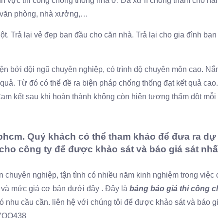
ĩnh vực thi công chống thống nhà ở. Đã xử lí chống thấm cho h
, văn phòng, nhà xưởng,…
 Trả lại vẻ đẹp ban đầu cho căn nhà. Trả lại cho gia đình bạn 
iện bởi đội ngũ chuyên nghiệp, có trình độ chuyên môn cao. Nắ
 quả. Từ đó có thể đề ra biện pháp chống thống đạt kết quả cao
am kết sau khi hoàn thành không còn hiện tượng thấm dột mỗi k
tphcm. Quý khách có thể tham khảo để đưa ra dự 
 cho công ty để được khảo sát và báo giá sát nhấ
n chuyên nghiệp, tận tình có nhiều năm kinh nghiệm trong việc
c và mức giá cơ bản dưới đây . Đây là
bảng báo giá thi công 
ó nhu cầu cần. liên hệ với chúng tôi để được khảo sát và báo gi
O67OO438