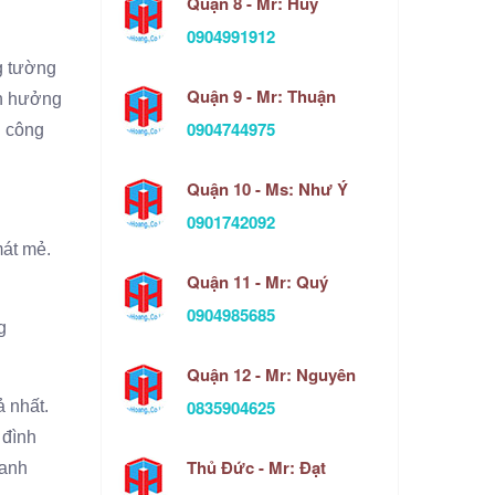
Quận 8 - Mr: Huy
0904991912
ng tường
Quận 9 - Mr: Thuận
nh hưởng
0904744975
i công
Quận 10 - Ms: Như Ý
0901742092
mát mẻ.
Quận 11 - Mr: Quý
0904985685
g
Quận 12 - Mr: Nguyên
0835904625
ả nhất.
 đình
Thủ Đức - Mr: Đạt
hanh