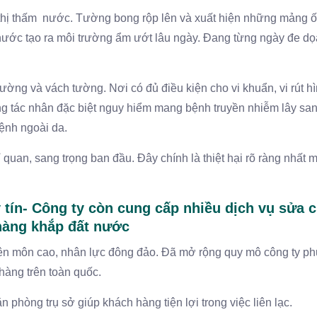
thị thấm nước. Tường bong rộp lên và xuất hiện những mảng 
nước tạo ra môi trường ẩm ướt lâu ngày. Đang từng ngày đe d
ng và vách tường. Nơi có đủ điều kiện cho vi khuẩn, vi rút h
ững tác nhân đặc biệt nguy hiểm mang bệnh truyền nhiễm lây sa
ệnh ngoài da.
 quan, sang trọng ban đầu. Đây chính là thiệt hại rõ ràng nhất
 tín- Công ty còn cung cấp nhiều dịch vụ sửa 
hàng khắp đất nước
yên môn cao, nhân lực đông đảo. Đã mở rộng quy mô công ty ph
hàng trên toàn quốc.
 phòng trụ sở giúp khách hàng tiện lợi trong việc liên lạc.