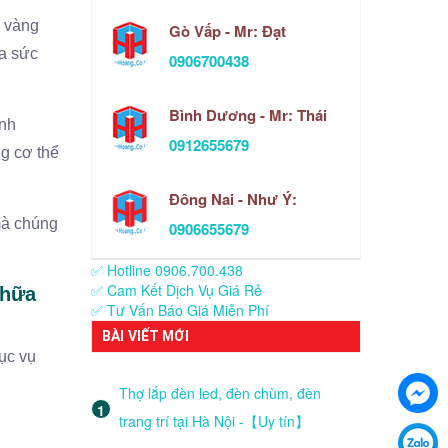
ố vàng
Gò Vấp - Mr: Đạt
ọa sức
0906700438
Bình Dương - Mr: Thái
ình
0912655679
ng cơ thể
Đông Nai - Như Ý:
 mà chúng
0906655679
✅ Hotline 0906.700.438
✅ Cam Kết Dịch Vụ Giá Rẻ
chữa
✅ Tư Vấn Báo Giá Miễn Phí
BÀI VIẾT MỚI
ục vụ
Thợ lắp đèn led, đèn chùm, đèn
trang trí tại Hà Nội -【Uy tín】