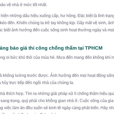
 bảo vệ nhà ở mức tốt nhất.
t hiện những dấu hiệu xuống cấp, hư hỏng. Đặc biệt là tình trạ
 kéo đến. Khiến chúng ta trở tay không kịp. Gây mất vệ sinh, ả
Đặc biệt ảnh hưởng đến cuộc sống sinh hoạt thường ngày và mọ
bảng báo giá thi công chống thấm tại TPHCM
óng oi bức khó thở của mùa hè. Mưa đến mang đến không khí 
ả không lường trước được. Ảnh hưởng đến mọi hoạt động sốn
hủy trực tiếp đến ngôi nhà của chúng ta.
hà thích hợp. Tìm ra những giải pháp xử lí chống thấm hiệu qu
 sang trọng, quý phái cho không gian nhà ở. Cuộc sống của gia
ng việc làm ăn đều suôn sẻ kinh tế ngày càng phát triển. Hãy n