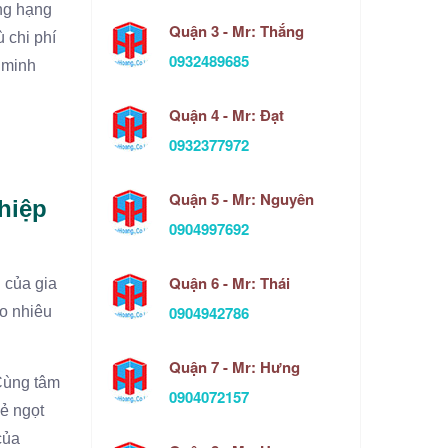
ừng hạng
Quận 3 - Mr: Thắng
 chi phí
0932489685
 minh
Quận 4 - Mr: Đạt
0932377972
Quận 5 - Mr: Nguyên
hiệp
0904997692
Quận 6 - Mr: Thái
 của gia
0904942786
ao nhiêu
Quận 7 - Mr: Hưng
Cùng tâm
0904072157
sẻ ngọt
của