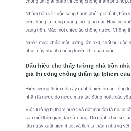
chóng tìm giải pháp thi công chống thấm phù hợp, 
Nhằm bảo vệ cuộc sống hạnh phúc gia đình, bảo vệ
với chúng ta trong quãng thời gian dài. Hãy tìm nh
trạng trên. Mặc một chiếc áo chống nước. Chống t
Nước mưa chứa một lượng lớn axit, chất bụi độc h
phục này nhanh chóng trước khi quá muộn.
Dấu hiệu cho thấy tường nhà trần nhà
giá thi công chống thấm tại tphcm củ
Hiện tượng thấm dột xảy ra phổ biến ở các công t
nhân là nước do nước mưa tác động hoặc các yếu 
Việc tường bị thấm nước và dột mái tôn là nỗi lo l
sau một thời gian dài sử dụng. Do gánh chịu sự tá
lâu ngày xuất hiện rỉ sét và tích tụ thành những vế