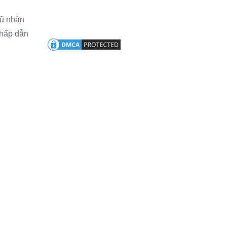
gũ nhân
 hấp dẫn