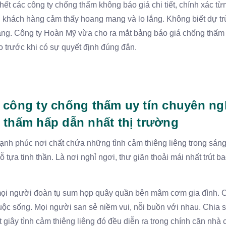
ết các công ty chống thấm không báo giá chi tiết, chính xác t
khách hàng cảm thấy hoang mang và lo lắng. Không biết dự trù
hàng. Công ty Hoàn Mỹ vừa cho ra mắt bảng báo giá chống thấm
o trước khi có sự quyết định đúng đắn.
 công ty chống thấm uy tín chuyên ng
 thấm hấp dẫn nhất thị trường
ạnh phúc nơi chất chứa những tình cảm thiêng liêng trong sáng
tựa tinh thần. Là nơi nghỉ ngơi, thư giãn thoải mái nhất trút b
i mọi người đoàn tụ sum họp quây quần bên mâm cơm gia đình. 
uộc sống. Mọi người san sẻ niềm vui, nỗi buồn với nhau. Chia 
giây tình cảm thiêng liêng đó đều diễn ra trong chính căn nhà 