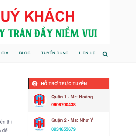
 GIÁ
BLOG
TUYỂN DỤNG
LIÊN HỆ
HỖ TRỢ TRỰC TUYẾN
Quận 1 - Mr: Hoàng
0906700438
Quận 2 - Ms: Như Ý
ên thị
0934655679
ả để