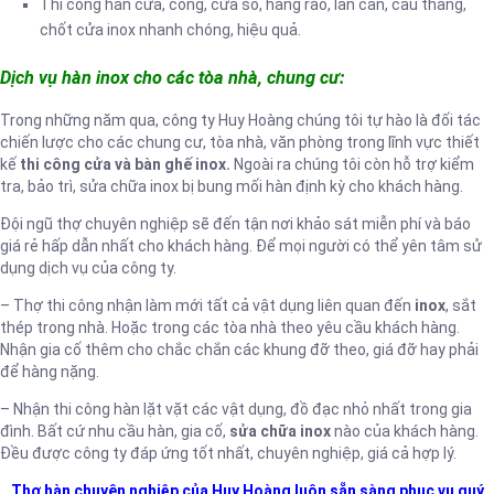
Thi công hàn cửa, cổng, cửa sổ, hàng rào, lan can, cầu thang,
chốt cửa inox nhanh chóng, hiệu quả.
Dịch vụ hàn inox cho các tòa nhà, chung cư:
Trong những năm qua, công ty Huy Hoàng chúng tôi tự hào là đối tác
chiến lược cho các chung cư, tòa nhà, văn phòng trong lĩnh vực thiết
kế
thi công cửa và bàn ghế inox.
Ngoài ra chúng tôi còn hỗ trợ kiểm
tra, bảo trì, sửa chữa inox bị bung mối hàn định kỳ cho khách hàng.
Đội ngũ thợ chuyên nghiệp sẽ đến tận nơi khảo sát miễn phí và báo
giá rẻ hấp dẫn nhất cho khách hàng. Để mọi người có thể yên tâm sử
dụng dịch vụ của công ty.
– Thợ thi công nhận làm mới tất cả vật dụng liên quan đến
inox
, sắt
thép trong nhà. Hoặc trong các tòa nhà theo yêu cầu khách hàng.
Nhận gia cố thêm cho chắc chắn các khung đỡ theo, giá đỡ hay phải
để hàng nặng.
– Nhận thi công hàn lặt vặt các vật dụng, đồ đạc nhỏ nhất trong gia
đình. Bất cứ nhu cầu hàn, gia cố,
sửa chữa inox
nào của khách hàng.
Đều được công ty đáp ứng tốt nhất, chuyên nghiệp, giá cả hợp lý.
Thợ hàn chuyên nghiệp của Huy Hoàng luôn sẵn sàng phục vụ quý