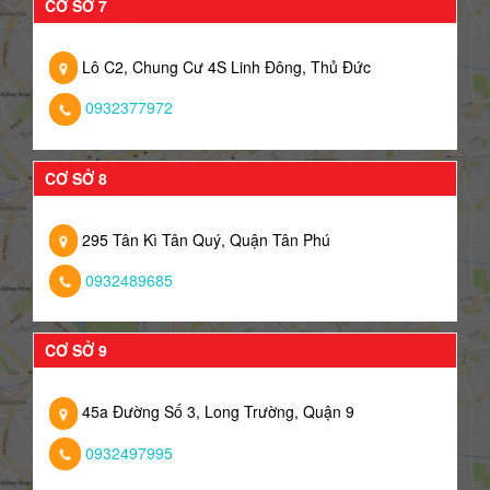
CƠ SỞ 7
Lô C2, Chung Cư 4S Linh Đông, Thủ Đức
0932377972
CƠ SỞ 8
295 Tân Kì Tân Quý, Quận Tân Phú
0932489685
CƠ SỞ 9
45a Đường Số 3, Long Trường, Quận 9
0932497995