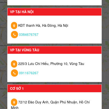
VP TẠI HÀ NỘI
KĐT thanh Hà, Hà Đông, Hà Nội
0384676767
VP TẠI VŨNG TÀU
225/3 Lưu Chí Hiếu, Phường 10, Vũng Tàu
0911676267
CƠ SỞ 1
72/12 Đào Duy Anh, Quận Phú Nhuận, Hồ Chí
Minh