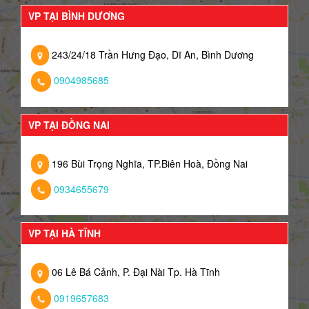
VP TẠI BÌNH DƯƠNG
243/24/18 Trần Hưng Đạo, Dĩ An, Bình Dương
0904985685
VP TẠI ĐỒNG NAI
196 Bùi Trọng Nghĩa, TP.Biên Hoà, Đồng Nai
0934655679
VP TẠI HÀ TĨNH
06 Lê Bá Cảnh, P. Đại Nài Tp. Hà Tĩnh
0919657683