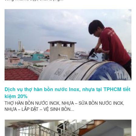
Dịch vụ thợ hàn bồn nước Inox, nhựa tại TPHCM tiết
kiệm 20%
THỢ HÀN BỒN NƯỚC INOX, NHỰA – SỬA BỒN NƯỚC INOX,
NHỰA – LẮP ĐẶT – VỆ SINH BỒN...