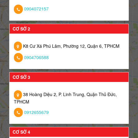
0904072157
CƠ SỞ 2
K8 Cư Xá Phú Lâm, Phường 12, Quận 6, TPHCM
0904706588
CƠ SỞ 3
38 Hoàng Diệu 2, P. Linh Trung, Quận Thủ Đức,
TPHCM
0912655679
CƠ SỞ 4