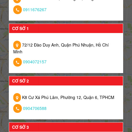
0911676267
CƠ SỞ 1
72/12 Đào Duy Anh, Quận Phú Nhuận, Hồ Chí
Minh
0904072157
CƠ SỞ 2
K8 Cư Xá Phú Lâm, Phường 12, Quận 6, TPHCM
0904706588
CƠ SỞ 3