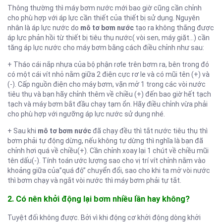
Thông thường thì máy bơm nước mới bao giờ cũng cần chỉnh
cho phù hợp với áp lực cần thiết của thiết bị sử dụng. Nguyên
nhân là áp lực nước do
mô tơ bơm nước
tạo ra không thắng được
áp lực phản hồi từ thiết bị tiêu thụ nước( vòi sen, máy giặt…) cần
tăng áp lực nước cho máy bơm bằng cách điều chỉnh như sau:
+ Tháo cái nắp nhựa của bộ phận rơle trên bơm ra, bên trong đó
có một cái vít nhỏ nằm giữa 2 điện cực rơ le và có mũi tên (+) và
(-). Cấp nguồn điện cho máy bơm, vặn mở 1 trong các vòi nước
tiêu thụ và bạn hãy chỉnh thêm về chiều (+) đến bao giờ hết tạch
tạch và máy bơm bắt đầu chạy tạm ổn. Hãy điều chỉnh vừa phải
cho phù hợp với ngưỡng áp lực nước sử dụng nhé.
+ Sau khi
mô tơ bơm nước
đã chạy đều thì tắt nước tiêu thụ thì
bơm phải tự động dừng, nếu không tự dừng thì nghĩa là bạn đã
chỉnh hơi quá về chiều(+). Cần chỉnh xoay lại 1 chút về chiều mũi
tên dấu(-). Tính toán ước lượng sao cho vị trí vít chỉnh nằm vào
khoảng giữa của”quá độ” chuyển đổi, sao cho khi ta mở vòi nước
thì bơm chạy và ngắt vòi nước thì máy bơm phải tự tắt.
2. Có nên khởi động lại bơm nhiều lần hay không?
Tuyệt đối không được. Bởi vì khi động cơ khởi động dòng khởi