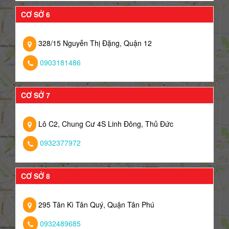
CƠ SỞ 6
328/15 Nguyễn Thị Đặng, Quận 12
0903181486
CƠ SỞ 7
Lô C2, Chung Cư 4S Linh Đông, Thủ Đức
0932377972
CƠ SỞ 8
295 Tân Kì Tân Quý, Quận Tân Phú
0932489685