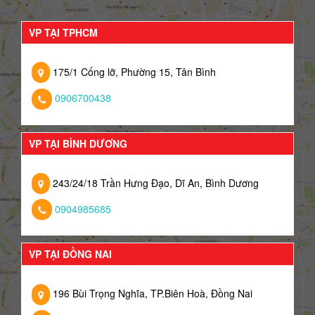
VP TẠI TPHCM
175/1 Cống lỡ, Phường 15, Tân Bình
0906700438
VP TẠI BÌNH DƯƠNG
243/24/18 Trần Hưng Đạo, Dĩ An, Bình Dương
0904985685
VP TẠI ĐỒNG NAI
196 Bùi Trọng Nghĩa, TP.Biên Hoà, Đồng Nai