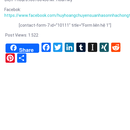
Facebok:
https://www.facebook.com/huyhoangchuyensuanhasonnhachong
[contact-form-7 id=”10111″ title=”Form liên hệ 1″]
Post Views:
1.522
Facebook
Twitter
LinkedIn
Tumblr
Instapa
XIN
Re
Share
Pinterest
Share