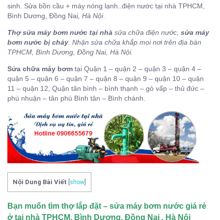
sinh. Sửa
bồn cầu + máy nóng lạnh..điện nước tại nhà TPHCM,
Bình Dương, Đồng Nai
, Hà Nội
.
Thợ sửa máy bơm nước tại nhà
sửa chữa điện nước,
sửa máy
bơm nước bị cháy
. Nhận sửa chữa khắp mọi nơi trên địa bàn
TPHCM, Bình Dương, Đồng Nai, Hà Nội.
Sửa chữa máy bơm
tại Quận 1 –
quận 2 – quận 3 – quận 4 –
quận 5 – quận 6 –
quận 7 –
quận 8 –
quận 9 – quận 10 –
quận
11 – quận 12,
Quận tân bình – bình thạnh – gò vấp – thủ đức –
phú nhuận – tân phú Bình tân – Bình chánh.
Nội Dung Bài Viết
[
show
]
Bạn muốn tìm thợ lắp đặt – sửa máy bơm nước giá rẻ
ở tại nhà TPHCM, Bình Dương, Đồng Nai
,
Hà Nội