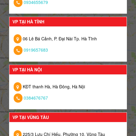
0934655679
VP TẠI HÀ TĨNH
06 Lê Bá Cảnh, P. Đại Nài Tp. Hà Tĩnh
0919657683
VP TẠI HÀ NỘI
KĐT thanh Hà, Hà Đông, Hà Nội
0384676767
VP TẠI VŨNG TÀU
225/3 Lưu Chí Hiếu, Phường 10, Vũng Tàu