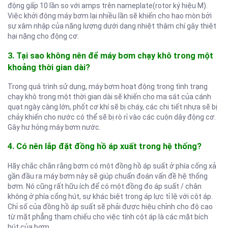
động gấp 10 lần so với amps trên nameplate(rotor ký hiệu M).
Việc khởi động máy bơm lại nhiều lần sẽ khiến cho hao mòn bởi
sự xâm nhập của năng lượng dưới dạng nhiệt thậm chí gây thiệt
hại nặng cho động cơ.
3. Tại sao không nên để máy bơm chạy khô trong một
khoảng thời gian dài?
Trong quá trình sử dụng, máy bơm hoạt động trong tình trạng
chạy khô trong một thời gian dài sẽ khiến cho ma sát của cánh
quạt ngày càng lớn, phốt cơ khí sẽ bị cháy, các chi tiết nhựa sẽ bị
chảy khiến cho nước có thể sẽ bị rò rỉ vào các cuộn dây động cơ.
Gây hư hỏng máy bơm nước.
4. Có nên lắp đặt đồng hồ áp xuất trong hệ thống?
Hãy chắc chắn rằng bơm có một đồng hồ áp suất ở phía cống xả
gần đầu ra máy bơm này sẽ giúp chuẩn đoán vấn đề hệ thống
bơm. Nó cũng rất hữu ích để có một đồng đo áp suất / chân
không ở phía cổng hút, sự khác biệt trong áp lực tỉ lệ với cột áp.
Chỉ số của đồng hồ áp suất sẽ phải được hiệu chỉnh cho độ cao
từ mặt phẳng tham chiếu cho việc tính cột áp là các mặt bích
hút của bơm.