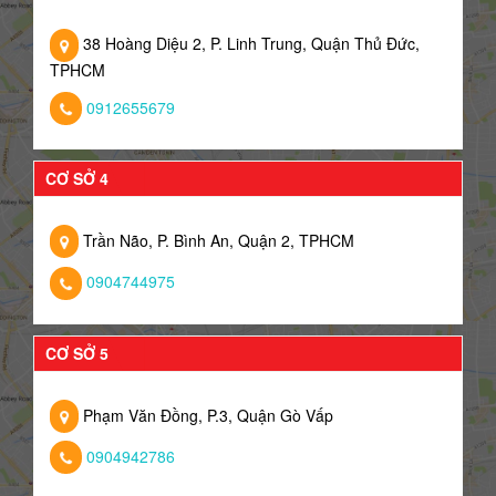
38 Hoàng Diệu 2, P. Linh Trung, Quận Thủ Đức,
TPHCM
0912655679
CƠ SỞ 4
Trần Não, P. Bình An, Quận 2, TPHCM
0904744975
CƠ SỞ 5
Phạm Văn Đồng, P.3, Quận Gò Vấp
0904942786