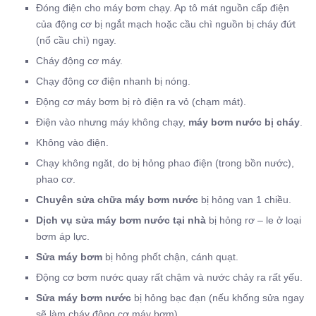
Đóng điện cho máy bơm chạy. Ap tô mát nguồn cấp điện
của động cơ bị ngắt mạch hoặc cầu chì nguồn bị cháy đứt
(nổ cầu chì) ngay.
Cháy động cơ máy.
Chạy động cơ điện nhanh bị nóng.
Động cơ máy bơm bị rò điện ra vỏ (chạm mát).
Điện vào nhưng máy không chạy,
máy bơm nước bị cháy
.
Không vào điện.
Chạy không ngăt, do bị hỏng phao điện (trong bồn nước),
phao cơ.
Chuyên
sửa chữa máy bơm nước
bị hỏng van 1 chiều.
Dịch vụ sửa máy bơm nước tại nhà
bị hỏng rơ – le ở loại
bơm áp lực.
Sửa máy bơm
bị hỏng phốt chận, cánh quạt.
Động cơ bơm nước quay rất chậm và nước chảy ra rất yếu.
Sửa máy bơm nước
bị hỏng bạc đạn (nếu khống sửa ngay
sẽ làm cháy động cơ máy bơm).