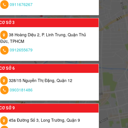
0911676267
CƠ SỞ 3
38 Hoàng Diệu 2, P. Linh Trung, Quận Thủ
Đức, TPHCM
0912655679
CƠ SỞ 6
328/15 Nguyễn Thị Đặng, Quận 12
0903181486
CƠ SỞ 9
45a Đường Số 3, Long Trường, Quận 9