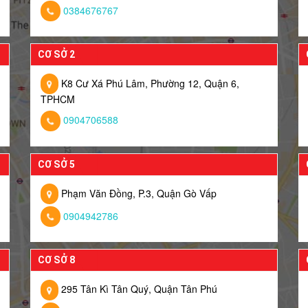
0384676767
CƠ SỞ 2
K8 Cư Xá Phú Lâm, Phường 12, Quận 6,
TPHCM
0904706588
CƠ SỞ 5
Phạm Văn Đồng, P.3, Quận Gò Vấp
0904942786
CƠ SỞ 8
295 Tân Kì Tân Quý, Quận Tân Phú