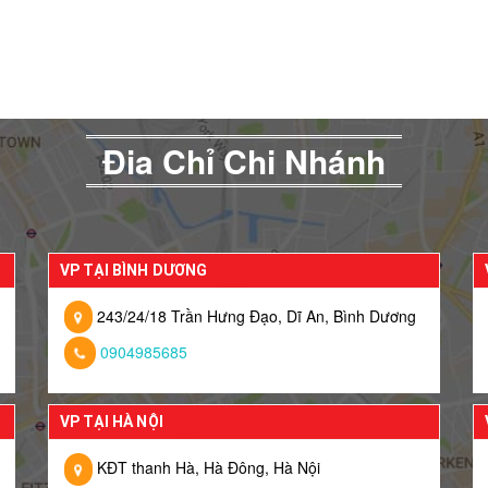
Đia Chỉ Chi Nhánh
VP TẠI BÌNH DƯƠNG
243/24/18 Trần Hưng Đạo, Dĩ An, Bình Dương
0904985685
VP TẠI HÀ NỘI
KĐT thanh Hà, Hà Đông, Hà Nội