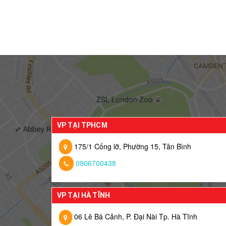
VP TẠI TPHCM
175/1 Cống lỡ, Phường 15, Tân Bình
0906700438
VP TẠI HÀ TĨNH
06 Lê Bá Cảnh, P. Đại Nài Tp. Hà Tĩnh