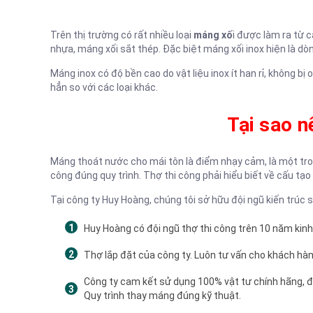
Trên thị trường có rất nhiều loại
máng xố
i được làm ra từ 
nhựa, máng xối sắt thép. Đặc biệt máng xối inox hiện là 
Máng inox có độ bền cao do vật liệu inox ít han rỉ, không b
hẳn so với các loại khác.
Tại sao n
Máng thoát nước cho mái tôn là điểm nhạy cảm, là một trong 
công đúng quy trình. Thợ thi công phải hiểu biết về cấu tạ
Tại công ty Huy Hoàng, chúng tôi sở hữu đội ngũ kiến trúc
Huy Hoàng có đội ngũ thợ thi công trên 10 năm kinh 
Thợ lắp đặt của công ty. Luôn tư vấn cho khách hàn
Công ty cam kết sử dụng 100% vật tư chính hãng, 
Quy trình thay máng đúng kỹ thuật.