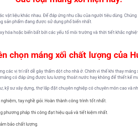
các vật liệu khác nhau. Để đáp ứng nhu cầu của người tiêu dùng. Chúng
dòng sản phẩm đang được sử dụng phổ biến nhất.
ị oxy hóa hoặc biến bất bởi các yếu tố môi trường và thời tiết khắc ng
ên chọn máng xối chất lượng của 
các vị trí rất dễ gây thấm dột cho nhà ở. Chính vì thế khi thay máng xố
o máng có đáp ứng được lưu lượng thoát nước hay không để thiết kế mán
 sư, kỹ sư xây dựng, thợ lắp đặt chuyên nghiệp có chuyên môn cao và n
nghiệm, tay nghề giỏi. Hoàn thành công trình tốt nhất.
g phương pháp thi công đạt hiệu quả và tiết kiệm nhất.
đảm bảo chất lượng.