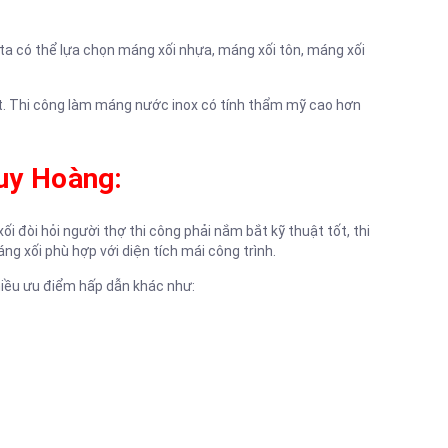
 ta có thể lựa chọn máng xối nhựa, máng xối tôn, máng xối
hiệt. Thi công làm máng nước inox có tính thẩm mỹ cao hơn
Huy Hoàng:
i đòi hỏi người thợ thi công phải nắm bắt kỹ thuật tốt, thi
g xối phù hợp với diện tích mái công trình.
hiều ưu điểm hấp dẫn khác như: