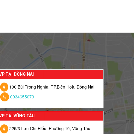
VP TẠI ĐỒNG NAI
196 Bùi Trọng Nghĩa, TP.Biên Hoà, Đồng Nai
0934655679
VP TẠI VŨNG TÀU
225/3 Lưu Chí Hiếu, Phường 10, Vũng Tàu