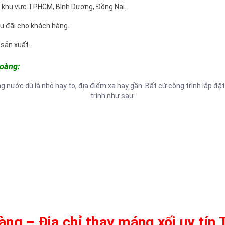
p khu vực TPHCM, Bình Dương, Đồng Nai.
 ưu đãi cho khách hàng.
sản xuất.
Hoàng:
g nước dù là nhỏ hay to, địa điểm xa hay gần. Bất cứ công trình lắp đ
trình như sau:
ng – Địa chỉ thay máng xối uy tí