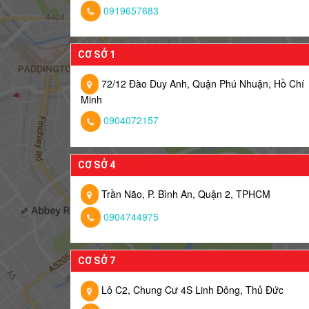
0919657683
CƠ SỞ 1
72/12 Đào Duy Anh, Quận Phú Nhuận, Hồ Chí
Minh
0904072157
CƠ SỞ 4
Trần Não, P. Bình An, Quận 2, TPHCM
0904744975
CƠ SỞ 7
Lô C2, Chung Cư 4S Linh Đông, Thủ Đức