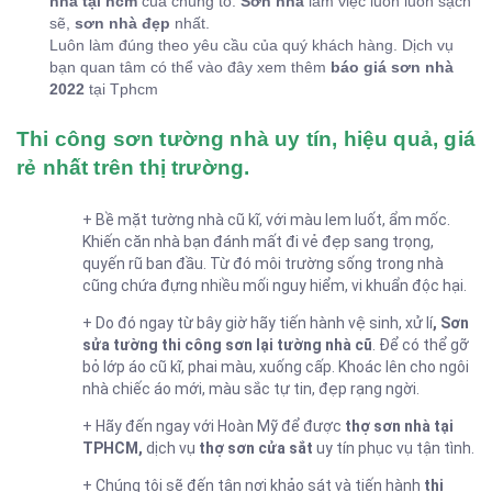
nhà tại hcm
của chúng tô.
Sơn nhà
làm việc luôn luôn sạch
sẽ,
sơn nhà đẹp
nhất.
Luôn làm đúng theo yêu cầu của quý khách hàng. Dịch vụ
bạn quan tâm có thể vào đây xem thêm
báo giá sơn nhà
2022
tại Tphcm
Thi công sơn tường nhà uy tín, hiệu quả, giá
rẻ nhất trên thị trường.
+ Bề mặt tường nhà cũ kĩ, với màu lem luốt, ẩm mốc.
Khiến căn nhà bạn đánh mất đi vẻ đẹp sang trọng,
quyến rũ ban đầu. Từ đó môi trường sống trong nhà
cũng chứa đựng nhiều mối nguy hiểm, vi khuẩn độc hại.
+ Do đó ngay từ bây giờ hãy tiến hành vệ sinh, xử lí
, Sơn
sửa tường thi công sơn lại tường nhà cũ
. Để có thể gỡ
bỏ lớp áo cũ kĩ, phai màu, xuống cấp. Khoác lên cho ngôi
nhà chiếc áo mới, màu sắc tự tin, đẹp rạng ngời.
+ Hãy đến ngay với Hoàn Mỹ để được
thợ sơn nhà tại
TPHCM,
dịch vụ
thợ sơn cửa sắt
uy tín phục vụ tận tình.
+ Chúng tôi sẽ đến tận nơi khảo sát và tiến hành
thi