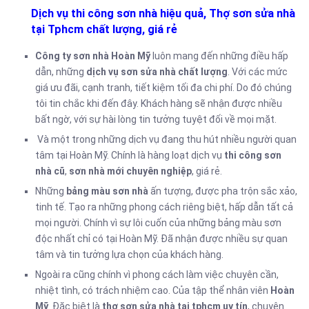
Dịch vụ thi công sơn nhà hiệu quả, Thợ sơn sửa nhà
tại Tphcm chất lượng, giá rẻ
Công ty sơn nhà
Hoàn Mỹ
luôn mang đến những điều hấp
dẫn, những
dịch vụ sơn sửa nhà chất lượng
. Với các mức
giá ưu đãi, cạnh tranh, tiết kiệm tối đa chi phí. Do đó chúng
tôi tin chắc khi đến đây. Khách hàng sẽ nhận được nhiều
bất ngờ, với sự hài lòng tin tưởng tuyệt đối về mọi mặt.
Và một trong những dịch vụ đang thu hút nhiều người quan
tâm tại Hoàn Mỹ. Chính là hàng loạt dịch vụ
thi công sơn
nhà cũ
,
sơn nhà mới chuyên nghiệp
, giá rẻ.
Những
bảng màu sơn nhà
ấn tượng, được pha trộn sắc xảo,
tinh tế. Tạo ra những phong cách riêng biệt, hấp dẫn tất cả
mọi người. Chính vì sự lôi cuốn của những bảng màu sơn
độc nhất chỉ có tại Hoàn Mỹ. Đã nhận được nhiều sự quan
tâm và tin tưởng lựa chọn của khách hàng.
Ngoài ra cũng chính vì phong cách làm việc chuyên cần,
nhiệt tình, có trách nhiệm cao. Của tập thể nhân viên
Hoàn
Mỹ
. Đặc biệt là
thợ sơn sửa nhà tại tphcm uy tín
, chuyên