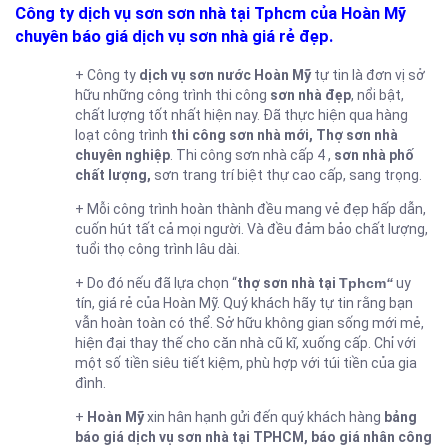
Công ty dịch vụ sơn sơn nhà tại Tphcm của Hoàn Mỹ
chuyên báo giá dịch vụ sơn nhà giá rẻ đẹp.
+ Công ty
dịch vụ sơn nước
Hoàn Mỹ
tự tin là đơn vị sở
hữu những công trình thi công
sơn nhà đẹp
, nổi bật,
chất lượng tốt nhất hiện nay. Đã thực hiện qua hàng
loạt công trình
thi công sơn nhà mới, Thợ sơn nhà
chuyên nghiệp
. Thi công sơn nhà cấp 4 ,
sơn nhà phố
chất lượng,
sơn trang trí biệt thự cao cấp, sang trọng.
+ Mỗi công trình hoàn thành đều mang vẻ đẹp hấp dẫn,
cuốn hút tất cả mọi người. Và đều đảm bảo chất lượng,
tuổi thọ công trình lâu dài.
+ Do đó nếu đã lựa chọn “
thợ sơn nhà tại
Tphcm
“
uy
tín, giá rẻ của Hoàn Mỹ. Quý khách hãy tự tin rằng bạn
vẫn hoàn toàn có thể. Sở hữu không gian sống mới mẻ,
hiện đại thay thế cho căn nhà cũ kĩ, xuống cấp. Chỉ với
một số tiền siêu tiết kiệm, phù hợp với túi tiền của gia
đình.
+
Hoàn Mỹ
xin hân hạnh gửi đến quý khách hàng
bảng
báo giá dịch vụ sơn nhà tại TPHCM, báo giá nhân công