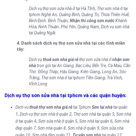
Dịch vụ thợ sơn sửa nhà ở tại Hà Tĩnh, Thợ sơn nhà ở tại
tphcm Nghệ An, Quảng Bình, Quảng Trị, Thừa Thiên Huế,
Bình Định. Bình Thuận,
Nhận thi công sơn nước
Khánh
Hòa, Ninh Thuận, Phú Yên, Quảng Nam, Dịch vụ sơn nhà
tại Quảng Ngãi.
4. Danh sách
dịch vụ thợ sơn sửa nhà tại
các tỉnh miền
tây:
Dịch vụ
thuê sơn nhà giá rẻ
thợ sơn sửa nhà ở
nhận sơn
nhà
trọn gói tại An Giang, Bạc Liêu, Bến Tre, Cà Mau, Cần
Thơ. Đồng Tháp, Hậu Giang, Kiên Giang, Long An, Sóc
Trăng, Thợ sơn nhà ở tại tphcm Tiền Giang, Trà Vinh,
Vĩnh Long
Dịch vụ thợ sơn sửa nhà tại tphcm và
các quận huyện:
Dịch vụ
thuê thợ sơn nhà giá rẻ
tại Tphcm
Sơn lại nhà
tại quận
1, Dịch vụ thợ sơn nhà ở quận 2, Thợ sơn nhà tại quận 3, Sơn nhà
ở tại quận 4, Sơn sửa nhà ở quận 5, Sơn nhà tại quận 6, Sơn nhà
đẹp quận 7, Sơn nhà quận 8, Sơn nhà ở quận 9, Sơn sửa nhà
quận 10, Sơn nhà đẹp quận 11,
Tư vấn sơn nhà
tại quận 12.