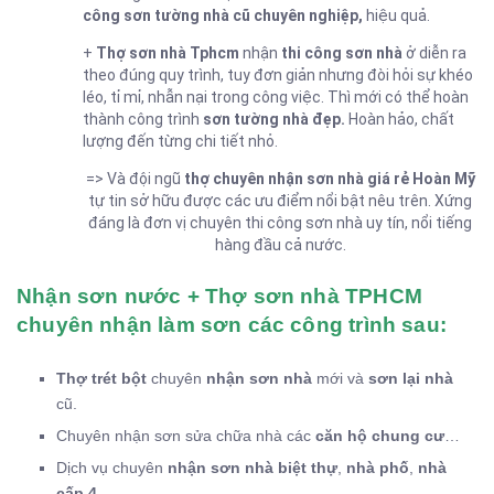
công sơn tường nhà cũ chuyên nghiệp,
hiệu quả.
+
Thợ sơn nhà Tphcm
nhận
thi công sơn nhà
ở diễn ra
theo đúng quy trình, tuy đơn giản nhưng đòi hỏi sự khéo
léo, tỉ mỉ, nhẫn nại trong công việc. Thì mới có thể hoàn
thành công trình
sơn tường nhà đẹp.
Hoàn hảo, chất
lượng đến từng chi tiết nhỏ.
=> Và đội ngũ
thợ chuyên nhận sơn nhà giá rẻ
Hoàn Mỹ
tự tin sở hữu được các ưu điểm nổi bật nêu trên. Xứng
đáng là đơn vị chuyên thi công sơn nhà uy tín, nổi tiếng
hàng đầu cả nước.
Nhận sơn nước + Thợ sơn nhà TPHCM
chuyên nhận làm sơn các công trình sau:
Thợ trét bột
chuyên
nhận sơn nhà
mới và
sơn lại nhà
cũ.
Chuyên nhận sơn sửa chữa nhà các
căn hộ chung cư
…
Dịch vụ chuyên
nhận sơn nhà biệt thự
,
nhà phố
,
nhà
cấp 4
,…