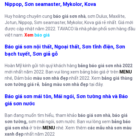
Nippop, S
ơn seamaster,
Mykolor,
Kova
Huy hoàng chuyên cung
báo giá sơn nhà
, sơn Dulux, Maxilite,
Jotun, Nippop, Sơn seamaster, Mykolor, Kova giá rẻ nhất. Giá mới
được cập nhật năm 2022. TAVACO là nhà phân phối sơn hàng đầu
việt nam.
Xem
báo giá
Báo giá sơn nội thất,
Ngoại thất, S
ơn tĩnh điện, S
ơn
bạch tuyết,
Sơn giả gỗ
Hoàn Mỹ kính gửi tới quý khách hàng
bảng báo giá sơn nhà 2022
mới nhất năm 2022. Bạn vui lòng xem bảng báo giá ở trên
MENU
nhé, Đảm bảo
màu sơn nhà đẹp
nhất 2022. Xem
bảng giá thùng
sơn tường giá rẻ
,
bảng màu sơn nhà đẹp
tại đây.
Báo giá sơn mái tôn,
Mái ngói, S
ơn tường nhà và
Báo
giá sơn nước
Bạn đang muốn tìm hiểu, tham khảo
báo giá sơn nhà
,
báo giá
sơn tường,
sơn mái ngói, sơn nước. Bạn vui lòng xem
bảng báo
giá sơn nhà
ở trên
MENU
nhé. Xem thêm
các mẫu nhà sơn màu
xanh đẹp
nhất năm 2022