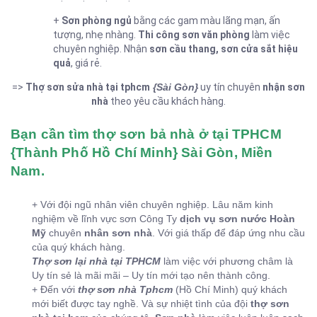
+
Sơn phòng ngủ
bằng các gam màu lãng mạn, ấn
tượng, nhẹ nhàng.
Thi công sơn văn phòng
làm việc
chuyên nghiệp. Nhận
sơn cầu thang,
sơn cửa sắt hiệu
quả
, giá rẻ.
=>
Thợ sơn sửa nhà tại tphcm
{Sài Gòn}
uy tín chuyên
nhận sơn
nhà
theo yêu cầu khách hàng.
Bạn cần tìm thợ sơn bả nhà ở tại TPHCM
{Thành Phố Hồ Chí Minh} Sài Gòn, Miền
Nam.
+ Với đội ngũ nhân viên chuyên nghiệp. Lâu năm kinh
nghiệm về lĩnh vực sơn Công Ty
dịch vụ sơn nước
Hoàn
Mỹ
chuyên
nhân sơn nhà
. Với giá thấp để đáp ứng nhu cầu
của quý khách hàng.
Thợ sơn lại nhà tại TPHCM
làm việc với phương châm là
Uy tín sẻ là mãi mãi – Uy tín mới tạo nên thành công.
+ Đến với
thợ sơn nhà Tphcm
(Hồ Chí Minh) quý khách
mới biết được tay nghề. Và sự nhiệt tình của đội
thợ sơn