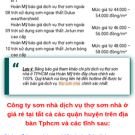
in 1
Hoàn Mỹ báo giá dịch vụ thợ sơn ngoài
Mức giá từ 44.000 –
08
trời sử dụng sơn ngoại thất Dulux
54.000 đồng/m²
weathershield
Hoàn Mỹ báo giá dịch vụ thợ sơn ngoài
Mức giá từ 46.000 –
09
trời sử dụng sơn ngoại thất Jotun mịn
56.000 đồng/m²
cao cấp
Hoàn Mỹ báo giá dịch vụ thợ sơn ngoài
Mức giá từ 48.000 –
10
trời sử dụng sơn ngoại thất Jotun bóng
58.000 đồng/m²
cao cấp
Lưu ý:
Bảng báo giá tham khảo chi phí dịch vụ thợ sơn
nhà ở TPHCM của Hoàn Mỹ trên đây chưa chính xác
100%. Quý khách vui lòng liên hệ đến hotline để được tư
vấn báo giá dịch vụ
thợ sơn nhà
chính xác nhất.
Công ty sơn nhà dịch vụ thợ sơn nhà ở
giá rẻ tại tất cả các quận huyện trên địa
bàn Tphcm và các tĩnh sau: