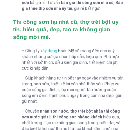
sơn bả
giá rẻ. Tư vấn
báo giá thi công sơn nhà cũ, Báo
giá thuê thợ sơn nhà uy tín
, giá rẻ bất ngờ.
Thi công sơn lại nhà cũ, thợ trét bột uy
tín, hiệu quả, đẹp, tạo ra không gian
sống mới mẻ.
+ Công ty
xây dựng
Hoàn Mỹ sẽ mang đến cho quý
khách những sự lựa chọn hấp dẫn, hiệu quả. Phù hợp
nhất với sở thích, điều kiện gia đình, tiết kiệm chi phí
cực kì hấp dẫn.
+ Giúp khách hàng tự tin bắt tay ngay vào nhiệm vụ tân
trang, sơn sửa, thiết kế lại căn nhà thân yêu. Phục vụ
cuộc sống gia đình, giúp mọi người tận hưởng cuộc
sống êm đềm, hạnh phúc ngay trong căn nhà đẹp, gần
gũi nhất.
+ Chuyên
nhận sơn nước, thợ trét bột nhận thi công
sơn nước
giá rẻ
,
thi công sơn phòng khách
hiệu quả,
chất lượng. Tạo ra không gian sang trọng, hiện đại, và
đặc biệt là lịch sự thu hút tất cả khách đến chơi nhà.