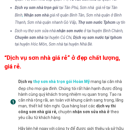
Dịch vụ sơn nhà trọn gói
tại Tân Phú, Sơn nhà giá rẻ tại Tân
Bình
,
Nhận sơn nhà
giá rẽ quận Bình Tân, Sơn nhà quận ở Bình
Thạnh, Sơn nhà quận nhanh Gò Vấp,
Thợ sơn nước Tphcm
uy tín
Dịch vụ thợ sơn sửa nhà
nhận sơn nước
ở tại huyện Bình Chánh,
Chuyên sơn nhà
tại huyện Củ Chi,
Dịch vụ sơn nước
tại tphcm
tại huyện Hóc Môn, Sơn nhà tại huyện Nhà Bè.
“Dịch vụ sơn nhà giá rẻ” ở đẹp chất lượng,
giá rẻ.
Dịch vụ
thợ sơn nhà trọn gói
Hoàn Mỹ
mang lại căn nhà
đẹp cho mọi gia đình. Chúng tôi rất hân hạnh được đồng
hành cùng quý khách trong nhiệm vụ quan trọng. Tạo ra
căn nhà rộng rãi, an toàn với khung cảnh sang trọng, lãng
mạn, thiết kế tiện nghi. Qua hàng loạt các
dịch vụ thi
công sơn nhà giá rẻ,
chuyên
nhận sơn sửa nhà ở
theo
yêu cầu từ khách hàng.
Hãy liên hệ ngay với công ty để được giới thiệu và sở hữu