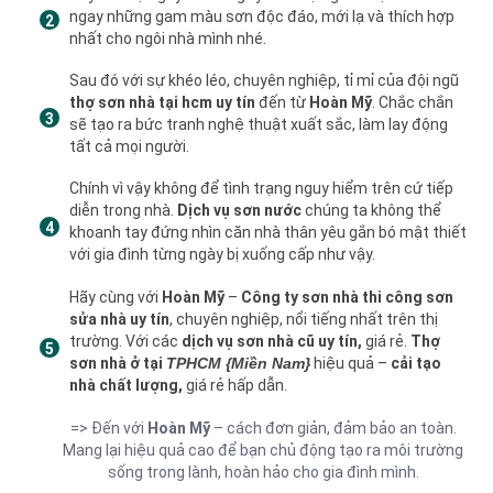
ngay những gam màu sơn độc đáo, mới lạ và thích hợp
nhất cho ngôi nhà mình nhé.
Sau đó với sự khéo léo, chuyên nghiệp, tỉ mỉ của đội ngũ
thợ sơn nhà tại hcm uy tín
đến từ
Hoàn Mỹ
. Chắc chắn
sẽ tạo ra bức tranh nghệ thuật xuất sắc, làm lay động
tất cả mọi người.
Chính vì vậy không để tình trạng nguy hiểm trên cứ tiếp
diễn trong nhà.
Dịch vụ sơn nước
chúng ta không thể
khoanh tay đứng nhìn căn nhà thân yêu gắn bó mật thiết
với gia đình từng ngày bị xuống cấp như vậy.
Hãy cùng với
Hoàn Mỹ
–
Công ty sơn nhà thi công sơn
sửa nhà uy tín
, chuyên nghiệp, nổi tiếng nhất trên thị
trường. Với các
dịch vụ sơn nhà cũ uy tín,
giá rẻ.
Thợ
sơn nhà ở tại
TPHCM {Miền Nam}
hiệu quả –
cải tạo
nhà chất lượng,
giá rẻ hấp dẫn.
=> Đến với
Hoàn Mỹ
– cách đơn giản, đảm bảo an toàn.
Mang lại hiệu quả cao để bạn chủ động tạo ra môi trường
sống trong lành, hoàn hảo cho gia đình mình.