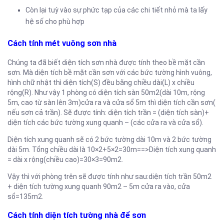
Còn lại tuỳ vào sự phức tạp của các chi tiết nhỏ mà ta lấy
hệ số cho phù hợp
Cách tính mét vuông sơn nhà
Chúng ta đã biết diện tích sơn nhà được tính theo bề mặt cần
sơn. Mà diện tích bề mặt cần sơn với các bức tường hình vuông,
hình chữ nhật thì diện tích(S) đều bằng chiều dài(L) x chiều
rộng(R). Như vậy 1 phòng có diện tích sàn 50m2(dài 10m, rộng
5m, cao từ sàn lên 3m)cửa ra và cửa sổ 5m thì diện tích cần sơn(
nếu sơn cả trần). Sẽ được tính: diện tích trần = (diện tích sàn)+
diện tích các bức tường xung quanh – (các cửa ra và cửa sổ).
Diện tích xung quanh sẽ có 2 bức tường dài 10m và 2 bức tường
dài 5m. Tổng chiều dài là 10×2+5×2=30m==>Diện tích xung quanh
= dài x rộng(chiều cao)=30×3=90m2.
Vậy thì với phòng trên sẽ được tính như sau:diện tích trần 50m2
+ diện tích tường xung quanh 90m2 – 5m cửa ra vào, cửa
sổ=135m2.
Cách tính diện tích tường nhà để sơn