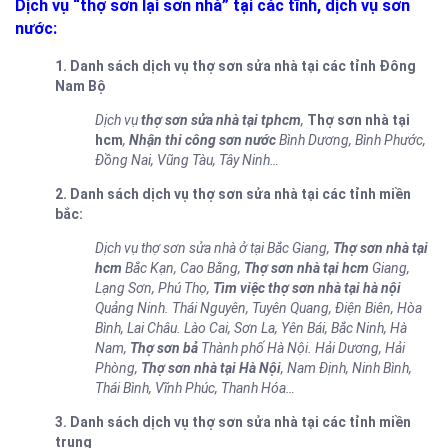
Dịch vụ “thợ sơn lại sơn nhà” tại các tĩnh, dịch vụ sơn
nước:
1. Danh sách dịch vụ thợ sơn sửa nhà tại các tỉnh Đông
Nam Bộ
Dịch vụ
thợ sơn sửa nhà tại tphcm
,
Thợ sơn nhà tại
hcm
,
Nhận thi công sơn nước
Bình Dương, Bình Phước,
Đồng Nai, Vũng Tàu, Tây Ninh…
2. Danh sách
dịch vụ thợ sơn sửa nhà tại
các tỉnh miền
bắc:
Dịch vụ thợ sơn sửa nhà ở tại Bắc Giang,
Thợ sơn nhà tại
hcm
Bắc Kạn, Cao Bằng,
Thợ sơn nhà tại hcm
Giang,
Lạng Sơn, Phú Thọ,
Tìm việc thợ sơn nhà tại hà nội
Quảng Ninh. Thái Nguyên, Tuyên Quang, Điện Biên, Hòa
Bình, Lai Châu. Lào Cai, Sơn La, Yên Bái, Bắc Ninh, Hà
Nam,
Thợ sơn bả
Thành phố Hà Nội. Hải Dương, Hải
Phòng,
Thợ sơn nhà tại Hà Nội
, Nam Định, Ninh Bình,
Thái Bình, Vĩnh Phúc, Thanh Hóa…
3. Danh sách
dịch vụ thợ sơn sửa nhà tại
các tỉnh miền
trung