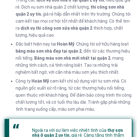
Trong các
dịch vụ sơn nhà ở tại quận 2 uy tín
, hiệu quả, giá
rẻ. Dịch vụ sơn nhà quận 2 chất lượng,
thi công sơn nhà
quận 2 uy tín
, giá rẻ hấp dẫn nhất trên thị trường. Chúng tôi
cam kết tạo mọi cơ hội tốt nhất để khách hàng. Có thể tìm
ra
dịch vụ thi công sơn sửa nhà quận 2
thích hợp, chất
lượng, hiệu quả cao.
Đặc biệt hiện nay tại
Hoàn Mỹ
. Chúng tôi sở hữu hàng loạt
bảng màu sơn nhà đẹp tại quận 2
, đến từ các thương hiệu
nổi tiếng.
Bảng màu sơn nhà mới nhất tại quận 2
, mang
những tính cách, cá tính riêng biệt. Tạo ra những trải
nghiệm bất ngờ, với căn nhà màu sơn yêu thích nhất.
Công ty
Hoàn Mỹ
cam kết chỉ sử dụng vật tư sơn nhà. Có
nguồn gốc xuất xứ rõ ràng, từ các thương hiệu nổi tiếng,
quen thuộc với khách hàng. Để đảm bảo công trình thi công
chất lượng tốt, và có tuổi thọ lâu dài. Tránh gặp phải những
tình trạng xuống cấp, màu sơn phai màu.
Ngoài ra với sự làm việc nhiệt tình của
thợ sơn
nhà ở quận 2 uy tín
, giá rẻ. Càng tăng tính thẫm