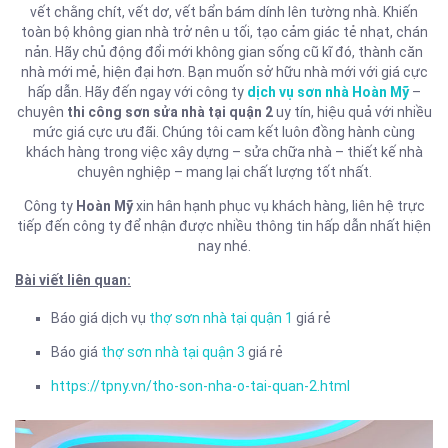
vết chằng chít, vết dơ, vết bẩn bám dính lên tường nhà. Khiến
toàn bộ không gian nhà trở nên u tối, tạo cảm giác tẻ nhạt, chán
nản. Hãy chủ động đổi mới không gian sống cũ kĩ đó, thành căn
nhà mới mẻ, hiện đại hơn. Bạn muốn sở hữu nhà mới với giá cực
hấp dẫn. Hãy đến ngay với công ty
dịch vụ sơn nhà Hoàn Mỹ
–
chuyên
thi công sơn sửa nhà tại quận 2
uy tín, hiệu quả với nhiều
mức giá cực ưu đãi. Chúng tôi cam kết luôn đồng hành cùng
khách hàng trong việc xây dựng – sửa chữa nhà – thiết kế nhà
chuyên nghiệp – mang lại chất lượng tốt nhất.
Công ty
Hoàn Mỹ
xin hân hạnh phục vụ khách hàng, liên hệ trực
tiếp đến công ty để nhận được nhiều thông tin hấp dẫn nhất hiện
nay nhé.
Bài viết liên quan:
Báo giá dịch vụ
thợ sơn nhà tại quận 1
giá rẻ
Báo giá
thợ sơn nhà tại quận 3
giá rẻ
https://tpny.vn/tho-son-nha-o-tai-quan-2.html