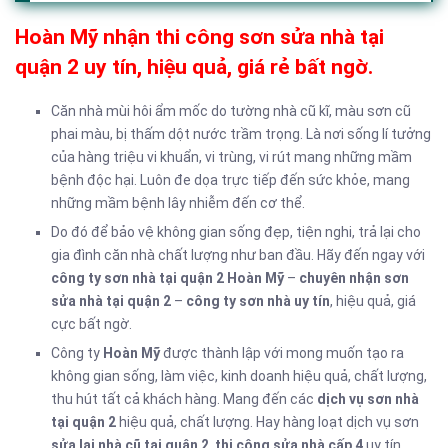
Hoàn Mỹ nhận thi công sơn sửa nhà tại
quận 2 uy tín, hiệu quả, giá rẻ bất ngờ.
Căn nhà mùi hôi ẩm mốc do tường nhà cũ kĩ, màu sơn cũ
phai màu, bị thấm dột nước trầm trọng. Là nơi sống lí tưởng
của hàng triệu vi khuẩn, vi trùng, vi rút mang những mầm
bệnh độc hại. Luôn đe dọa trực tiếp đến sức khỏe, mang
những mầm bệnh lây nhiễm đến cơ thể.
Do đó để bảo vệ không gian sống đẹp, tiện nghi, trả lại cho
gia đình căn nhà chất lượng như ban đầu. Hãy đến ngay với
công ty sơn nhà tại quận 2 Hoàn Mỹ
–
chuyên nhận sơn
sửa nhà tại quận 2
–
công ty sơn nhà uy tín
, hiệu quả, giá
cực bất ngờ.
Công ty
Hoàn Mỹ
được thành lập với mong muốn tạo ra
không gian sống, làm việc, kinh doanh hiệu quả, chất lượng,
thu hút tất cả khách hàng. Mang đến các
dịch vụ sơn nhà
tại quận 2
hiệu quả, chất lượng. Hay hàng loạt dịch vụ sơn
sửa lại nhà cũ tại quận 2
,
thi công sửa nhà cấp 4
uy tín.