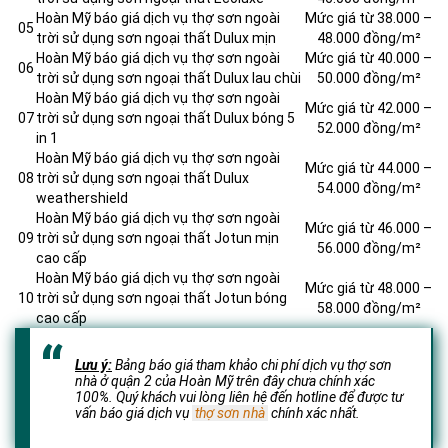
Hoàn Mỹ báo giá dịch vụ thợ sơn ngoài
Mức giá từ 38.000 –
05
trời sử dụng sơn ngoại thất Dulux mịn
48.000 đồng/m²
Hoàn Mỹ báo giá dịch vụ thợ sơn ngoài
Mức giá từ 40.000 –
06
trời sử dụng sơn ngoại thất Dulux lau chùi
50.000 đồng/m²
Hoàn Mỹ báo giá dịch vụ thợ sơn ngoài
Mức giá từ 42.000 –
07
trời sử dụng sơn ngoại thất Dulux bóng 5
52.000 đồng/m²
in 1
Hoàn Mỹ báo giá dịch vụ thợ sơn ngoài
Mức giá từ 44.000 –
08
trời sử dụng sơn ngoại thất Dulux
54.000 đồng/m²
weathershield
Hoàn Mỹ báo giá dịch vụ thợ sơn ngoài
Mức giá từ 46.000 –
09
trời sử dụng sơn ngoại thất Jotun mịn
56.000 đồng/m²
cao cấp
Hoàn Mỹ báo giá dịch vụ thợ sơn ngoài
Mức giá từ 48.000 –
10
trời sử dụng sơn ngoại thất Jotun bóng
58.000 đồng/m²
cao cấp
Lưu ý:
Bảng báo giá tham khảo chi phí dịch vụ thợ sơn
nhà ở quận 2 của Hoàn Mỹ trên đây chưa chính xác
100%. Quý khách vui lòng liên hệ đến hotline để được tư
vấn báo giá dịch vụ
thợ sơn nhà
chính xác nhất.