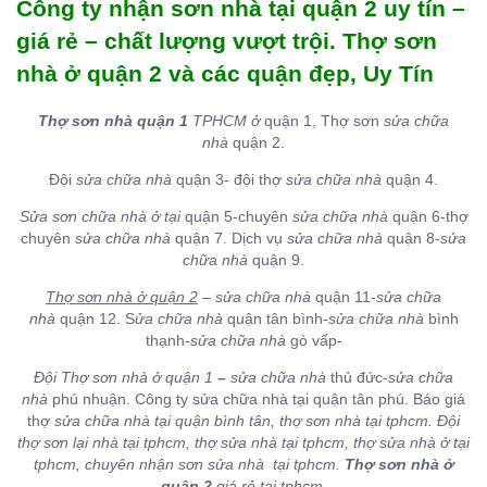
Công ty nhận sơn nhà tại quận 2 uy tín –
giá rẻ – chất lượng vượt trội. Thợ sơn
nhà ở quận 2 và các quận đẹp, Uy Tín
Thợ sơn nhà quận 1
TPHCM ở
quận 1, Thợ sơn
sửa chữa
nhà
quận 2.
Đội
sửa chữa nhà
quận 3- đội thợ
sửa chữa nhà
quận 4.
Sửa sơn chữa nhà ở tại
quận 5-chuyên
sửa chữa nhà
quận 6-thợ
chuyên
sửa chữa nhà
quận 7. Dịch vụ
sửa chữa nhà
quận 8-
sửa
chữa nhà
quận 9.
Thợ sơn nhà ở quận 2
–
sửa chữa nhà
quận 11-
sửa chữa
nhà
quận 12. S
ửa chữa nhà
quận tân bình-
sửa chữa nhà
bình
thạnh-
sửa chữa nhà
gò vấp-
Đội Thợ sơn nhà ở quận 1
–
sửa chữa nhà
thủ đức-
sửa chữa
nhà
phú nhuận. Công ty sửa chữa nhà tại quận tân phú. Báo giá
thợ
sửa chữa nhà tại quận bình tân, thợ sơn nhà tại tphcm. Đội
thợ sơn lại nhà tại tphcm, thợ sửa nhà tại tphcm, thợ sửa nhà ở tại
tphcm, chuyên nhận sơn sửa nhà tại tphcm.
Thợ sơn nhà ở
quận 2
giá rẻ tại tphcm,