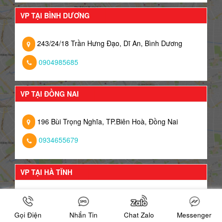
VP TẠI BÌNH DƯƠNG
243/24/18 Trần Hưng Đạo, Dĩ An, Bình Dương
0904985685
VP TẠI ĐỒNG NAI
196 Bùi Trọng Nghĩa, TP.Biên Hoà, Đồng Nai
0934655679
VP TẠI HÀ TĨNH
06 Lê Bá Cảnh, P. Đại Nài Tp. Hà Tĩnh
Gọi Điện
Nhắn Tin
Chat Zalo
Messenger
0919657683