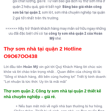
gói chất lượng, giá rẻ. Tư vấn báo giá dịch vụ thợ sơn nhà ở
quận 2 hiệu quả, giá rẻ bất ngờ.
Bảng báo giá nhân công
sơn bả tại quận 2
, sơn lót, sơn nhà chuyên nghiệp tại quận
2 giá tốt nhất trên thị trường.
==>>>> Hãy trở thành khách hàng may mắn sở hữu ngay những
ưu đãi đặc biệt chỉ có tại
công ty sơn nhà quận 2 của Hoàn
Mỹ
nhé.
Thợ sơn nhà tại quận 2 Hotline
O9O67OO438
Lời đầu tiên
Hoàn Mỹ
xin gửi tới Quý Khách Hàng lời chúc sức
khỏe và lời chào trân trọng nhất…Quan điểm của chúng tôi là:
“Sống vì khách hàng, đôi bên cùng hưởng lợi” Triết lý kinh doanh:
“Lợi nhuận là tức thời. Uy tín là mãi mãi”
Thợ sơn quận 2. Công ty sơn nhà tại quận 2 thiết kế
nhà chuyên nghiệp – giá rẻ.
+ Nếu bạn mệt mỏi về ngôi nhà bạn thường bị hư hỏng.