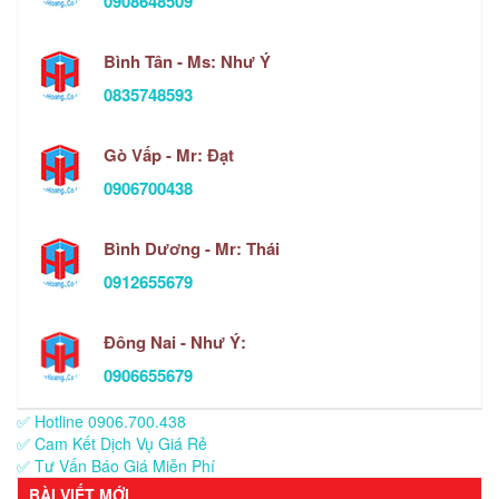
0908648509
Bình Tân - Ms: Như Ý
0835748593
Gò Vấp - Mr: Đạt
0906700438
Bình Dương - Mr: Thái
0912655679
Đông Nai - Như Ý:
0906655679
✅ Hotline 0906.700.438
✅ Cam Kết Dịch Vụ Giá Rẻ
✅ Tư Vấn Báo Giá Miễn Phí
BÀI VIẾT MỚI