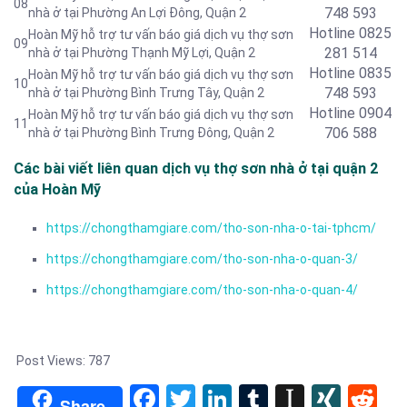
08
748 593
nhà ở tại Phường An Lợi Đông, Quận 2
Hotline
0825
Hoàn Mỹ hỗ trợ tư vấn báo giá dịch vụ thợ sơn
09
281 514
nhà ở tại Phường Thạnh Mỹ Lợi, Quận 2
Hotline
0835
Hoàn Mỹ hỗ trợ tư vấn báo giá dịch vụ thợ sơn
10
748 593
nhà ở tại Phường Bình Trưng Tây, Quận 2
Hotline 0904
Hoàn Mỹ hỗ trợ tư vấn báo giá dịch vụ thợ sơn
11
706 588
nhà ở tại Phường Bình Trưng Đông, Quận 2
Các bài viết liên quan dịch vụ thợ sơn nhà ở tại quận 2
của Hoàn Mỹ
https://chongthamgiare.com/tho-son-nha-o-tai-tphcm/
https://chongthamgiare.com/tho-son-nha-o-quan-3/
https://chongthamgiare.com/tho-son-nha-o-quan-4/
Post Views:
787
Facebook
Twitter
LinkedIn
Tumblr
Instapa
XIN
Re
Share