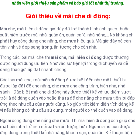
nhân viên giới thiệu sản phẩm và báo giá tốt nhất thị trường.
Giới thiệu về mái che di động:
Mái che, mái hiên di động giờ đây đã trở thành hình ảnh quen thuộc
xuất hiện trước mái nhà, quán ăn, quán café, nhà hàng,… Nó không chỉ
phát huy công dụng che nắng, che mưa hiệu quả. Mà giờ đây nó còn
tôn vinh vẻ đẹp sang trọng, ấn tượng cho căn nhà.
Trong các loại mái che thì
mái che, mái hiên di động
được thường
được người dùng ưu tiên. Nhờ vào sự tiện lợi trong di chuyển và dễ
dàng tháo gỡ lắp đặt nhanh chóng.
Các loại mái che, mái hiên di động được biết đến như một thiết bị
được lắp đặt để che nắng, che mưa cho công trình, hiên nhà, nhà
sảnh,.. Đặc biệt mái che di động này được thiết kế với ưu điểm vượt
trội là dễ dàng cuốn vào hoặc thả ra để che nắng che mưa tiện lợi đáp
ứng theo nhu cầu của người dùng. Nó giúp tiết kiệm diện tích đáng kể
vì nếu không có nhu cầu sử dụng, mọi người có thể cuốn vào dễ dàng.
Ngoài công dụng che nắng che mưa. Thì mái hiên di động còn giúp cho
mặt tiền nhà trở nên nổi bật và ấn tượng hơn. Ngoài ra nó còn được
ứng dụng trong thiết kế nhà hàng, khách sạn, quán ăn. Để thuận tiện