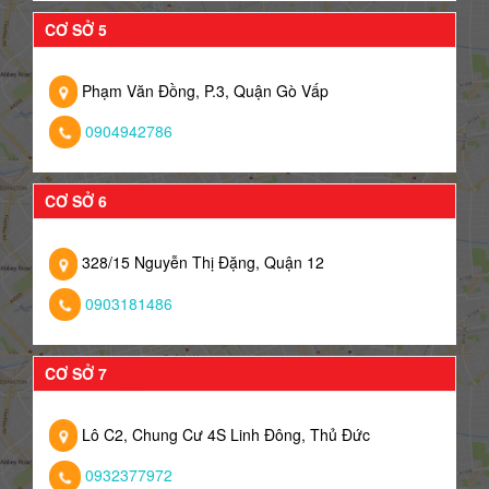
CƠ SỞ 5
Phạm Văn Đồng, P.3, Quận Gò Vấp
0904942786
CƠ SỞ 6
328/15 Nguyễn Thị Đặng, Quận 12
0903181486
CƠ SỞ 7
Lô C2, Chung Cư 4S Linh Đông, Thủ Đức
0932377972