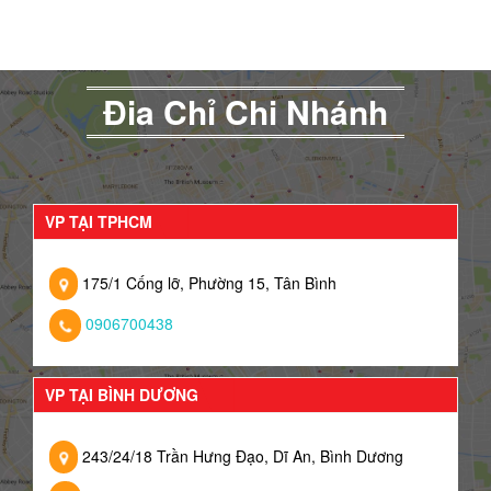
Đia Chỉ Chi Nhánh
VP TẠI TPHCM
175/1 Cống lỡ, Phường 15, Tân Bình
0906700438
VP TẠI BÌNH DƯƠNG
243/24/18 Trần Hưng Đạo, Dĩ An, Bình Dương