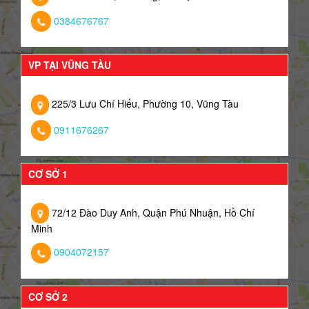
0384676767
VP TẠI VŨNG TÀU
225/3 Lưu Chí Hiếu, Phường 10, Vũng Tàu
0911676267
CƠ SỞ 1
72/12 Đào Duy Anh, Quận Phú Nhuận, Hồ Chí
Minh
0904072157
CƠ SỞ 2