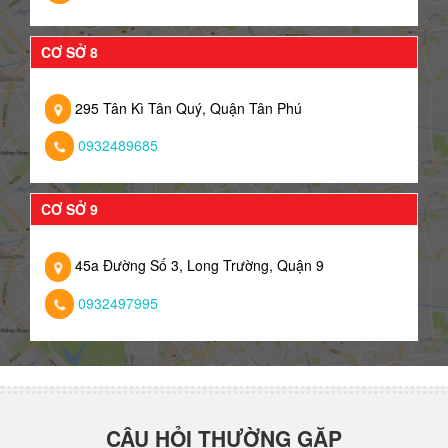
CƠ SỞ 8
295 Tân Kì Tân Quý, Quận Tân Phú
0932489685
CƠ SỞ 9
45a Đường Số 3, Long Trường, Quận 9
0932497995
CÂU HỎI THƯỜNG GẶP