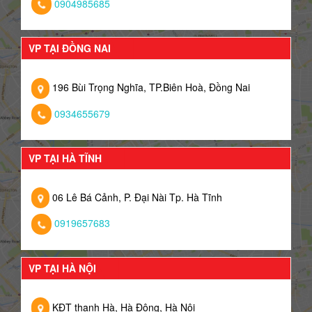
0904985685
VP TẠI ĐỒNG NAI
196 Bùi Trọng Nghĩa, TP.Biên Hoà, Đồng Nai
0934655679
VP TẠI HÀ TĨNH
06 Lê Bá Cảnh, P. Đại Nài Tp. Hà Tĩnh
0919657683
VP TẠI HÀ NỘI
KĐT thanh Hà, Hà Đông, Hà Nội