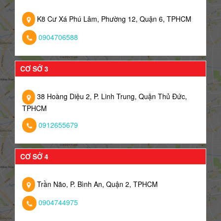
K8 Cư Xá Phú Lâm, Phường 12, Quận 6, TPHCM
0904706588
CƠ SỞ 3
38 Hoàng Diệu 2, P. Linh Trung, Quận Thủ Đức,
TPHCM
0912655679
CƠ SỞ 4
Trần Não, P. Bình An, Quận 2, TPHCM
0904744975