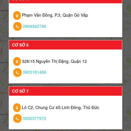
Phạm Văn Đồng, P.3, Quận Gò Vấp
0904942786
CƠ SỞ 6
328/15 Nguyễn Thị Đặng, Quận 12
0903181486
CƠ SỞ 7
Lô C2, Chung Cư 4S Linh Đông, Thủ Đức
0932377972