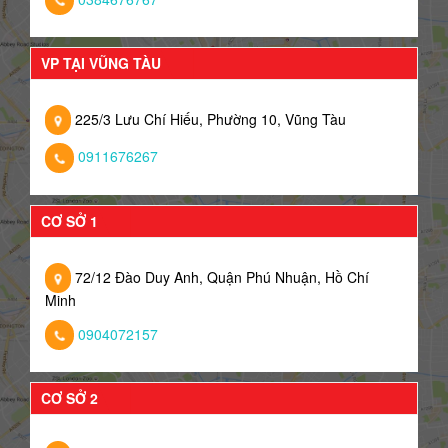
VP TẠI VŨNG TÀU
225/3 Lưu Chí Hiếu, Phường 10, Vũng Tàu
0911676267
CƠ SỞ 1
72/12 Đào Duy Anh, Quận Phú Nhuận, Hồ Chí
Minh
0904072157
CƠ SỞ 2