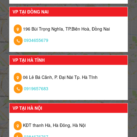
VP TẠI ĐỒNG NAI
196 Bùi Trọng Nghĩa, TP.Biên Hoà, Đồng Nai
0934655679
VP TẠI HÀ TĨNH
06 Lê Bá Cảnh, P. Đại Nài Tp. Hà Tĩnh
0919657683
VP TẠI HÀ NỘI
KĐT thanh Hà, Hà Đông, Hà Nội
0384676767