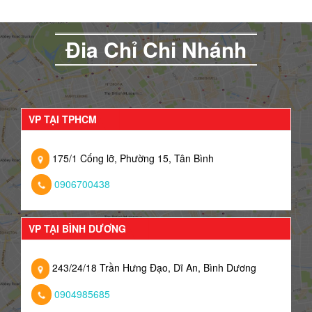
Đia Chỉ Chi Nhánh
VP TẠI TPHCM
175/1 Cống lỡ, Phường 15, Tân Bình
0906700438
VP TẠI BÌNH DƯƠNG
243/24/18 Trần Hưng Đạo, Dĩ An, Bình Dương
0904985685