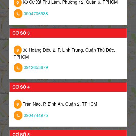
K8 Cư Xá Phú Lâm, Phường 12, Quận 6, TPHCM
0904706588
CƠ SỞ 3
38 Hoàng Diệu 2, P. Linh Trung, Quận Thủ Đức,
TPHCM
0912655679
CƠ SỞ 4
Trần Não, P. Bình An, Quận 2, TPHCM
0904744975
CƠ SỞ 5