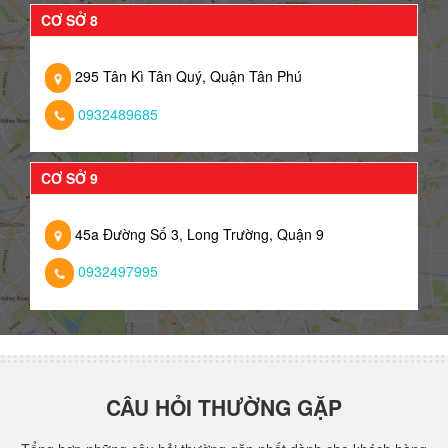
CƠ SỞ 8
295 Tân Kì Tân Quý, Quận Tân Phú
0932489685
CƠ SỞ 9
45a Đường Số 3, Long Trường, Quận 9
0932497995
CÂU HỎI THƯỜNG GẶP