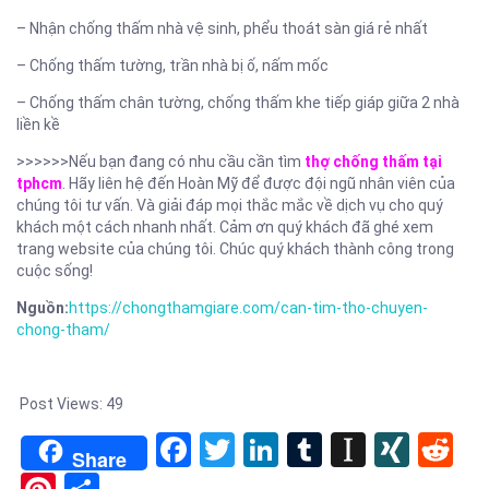
– Nhận chống thấm nhà vệ sinh, phểu thoát sàn giá rẻ nhất
– Chống thấm tường, trần nhà bị ố, nấm mốc
– Chống thấm chân tường, chống thấm khe tiếp giáp giữa 2 nhà
liền kề
>>>>>>Nếu bạn đang có nhu cầu cần tìm
thợ chống thấm tại
tphcm
. Hãy liên hệ đến Hoàn Mỹ để được đội ngũ nhân viên của
chúng tôi tư vấn. Và giải đáp mọi thắc mắc về dịch vụ cho quý
khách một cách nhanh nhất. Cảm ơn quý khách đã ghé xem
trang website của chúng tôi. Chúc quý khách thành công trong
cuộc sống!
Nguồn:
https://chongthamgiare.com/can-tim-tho-chuyen-
chong-tham/
Post Views:
49
Facebook
Twitter
LinkedIn
Tumblr
Instapa
XIN
Re
Share