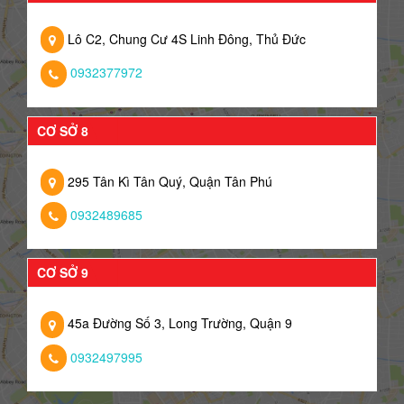
Lô C2, Chung Cư 4S Linh Đông, Thủ Đức
0932377972
CƠ SỞ 8
295 Tân Kì Tân Quý, Quận Tân Phú
0932489685
CƠ SỞ 9
45a Đường Số 3, Long Trường, Quận 9
0932497995