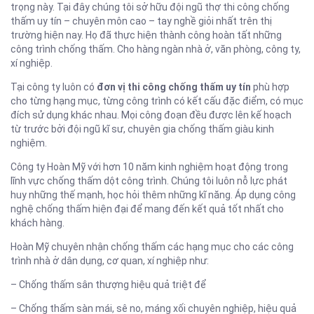
trọng này. Tại đây chúng tôi sở hữu đội ngũ thợ thi công chống
thấm uy tín – chuyên môn cao – tay nghề giỏi nhất trên thị
trường hiện nay. Họ đã thực hiện thành công hoàn tất những
công trình chống thấm. Cho hàng ngàn nhà ở, văn phòng, công ty,
xí nghiệp.
Tại công ty luôn có
đơn vị thi công chống thấm uy tín
phù hợp
cho từng hạng mục, từng công trình có kết cấu đặc điểm, có mục
đích sử dụng khác nhau. Mọi công đoạn đều được lên kế hoạch
từ trước bởi đội ngũ kĩ sư, chuyên gia chống thấm giàu kinh
nghiệm.
Công ty Hoàn Mỹ với hơn 10 năm kinh nghiệm hoạt động trong
lĩnh vực chống thấm dột công trình. Chúng tôi luôn nỗ lực phát
huy những thế mạnh, học hỏi thêm những kĩ năng. Áp dụng công
nghệ chống thấm hiện đại để mang đến kết quả tốt nhất cho
khách hàng.
Hoàn Mỹ chuyên nhận chống thấm các hạng mục cho các công
trình nhà ở dân dụng, cơ quan, xí nghiệp như:
– Chống thấm sân thượng hiệu quả triệt để
– Chống thấm sàn mái, sê no, máng xối chuyên nghiệp, hiệu quả