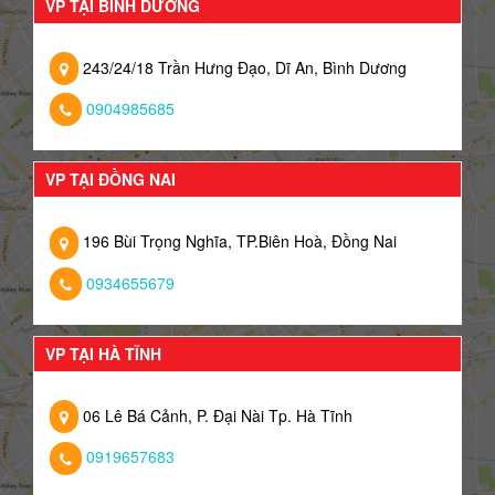
VP TẠI BÌNH DƯƠNG
243/24/18 Trần Hưng Đạo, Dĩ An, Bình Dương
0904985685
VP TẠI ĐỒNG NAI
196 Bùi Trọng Nghĩa, TP.Biên Hoà, Đồng Nai
0934655679
VP TẠI HÀ TĨNH
06 Lê Bá Cảnh, P. Đại Nài Tp. Hà Tĩnh
0919657683