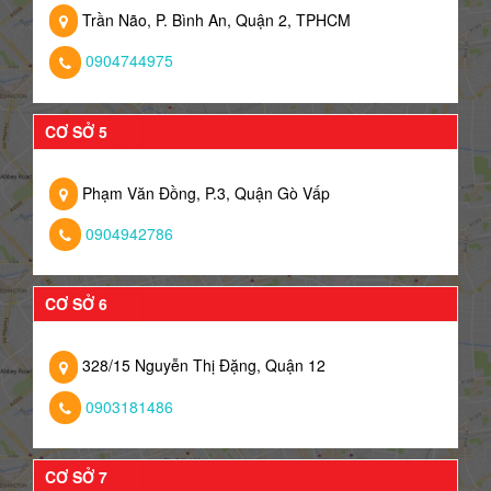
Trần Não, P. Bình An, Quận 2, TPHCM
0904744975
CƠ SỞ 5
Phạm Văn Đồng, P.3, Quận Gò Vấp
0904942786
CƠ SỞ 6
328/15 Nguyễn Thị Đặng, Quận 12
0903181486
CƠ SỞ 7