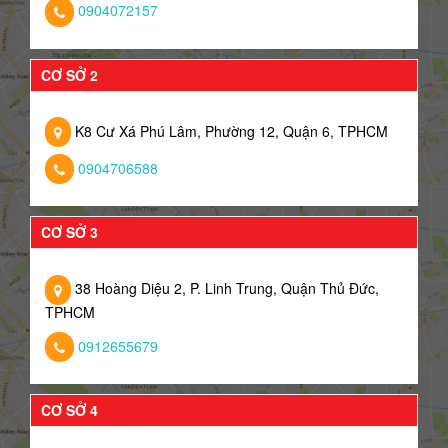
0904072157
CƠ SỞ 2
K8 Cư Xá Phú Lâm, Phường 12, Quận 6, TPHCM
0904706588
CƠ SỞ 3
38 Hoàng Diệu 2, P. Linh Trung, Quận Thủ Đức,
TPHCM
0912655679
CƠ SỞ 4