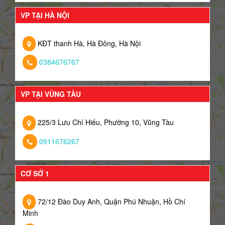
VP TẠI HÀ NỘI
KĐT thanh Hà, Hà Đông, Hà Nội
0384676767
VP TẠI VŨNG TÀU
225/3 Lưu Chí Hiếu, Phường 10, Vũng Tàu
0911676267
CƠ SỞ 1
72/12 Đào Duy Anh, Quận Phú Nhuận, Hồ Chí
Minh