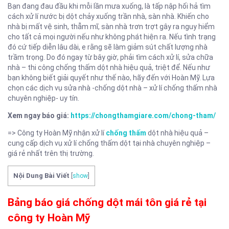
Bạn đang đau đầu khi mỗi lần mưa xuống, là tấp nập hối hả tìm
cách xử lí nước bị dột chảy xuống trần nhà, sàn nhà. Khiến cho
nhà bị mất vệ sinh, thẫm mĩ, sàn nhà trơn trợt gây ra nguy hiểm
cho tất cả mọi người nếu như không phát hiện ra. Nếu tình trạng
đó cứ tiếp diễn lâu dài, e rằng sẽ làm giảm sút chất lượng nhà
trầm trọng. Do đó ngay từ bây giờ, phải tìm cách xử lí, sửa chữa
nhà – thi công chống thấm dột nhà hiệu quả, triệt để. Nếu như
bạn không biết giải quyết như thế nào, hãy đến với Hoàn Mỹ. Lựa
chọn các dịch vụ sửa nhà -chống dột nhà – xử lí chống thấm nhà
chuyên nghiệp- uy tín.
Xem ngay báo giá:
https://chongthamgiare.com/chong-tham/
=> Công ty Hoàn Mỹ nhận xử lí
chống thấm
dột nhà hiệu quả –
cung cấp dịch vụ xử lí chống thấm dột tại nhà chuyên nghiệp –
giá rẻ nhất trên thị trường.
Nội Dung Bài Viết
[
show
]
Bảng báo giá chống dột mái tôn giá rẻ tại
công ty Hoàn Mỹ