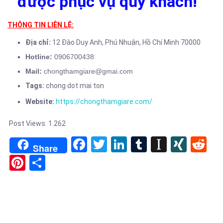
được phục vụ quý khách!
THÔNG TIN LIÊN LỆ:
Địa chỉ:
12 Đào Duy Anh,
Phú Nhuận,
Hồ Chí Minh 70000
Hotline:
0906700438
Mail:
chongthamgiare@gmai.com
Tags:
chong dot mai ton
Website:
https://chongthamgiare.com/
Post Views:
1.262
Facebook
Twitter
LinkedIn
Tumblr
Instapa
XIN
Re
Share
Pinterest
Share