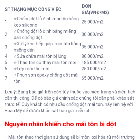
ĐƠN
STT
HẠNG MỤC CÔNG VIỆC
GIÁ(VNĐ/M2)
⭐
Chống dột lỗ đinh mái tôn bằng
1
25.000/m2
keo silicone
⭐
Chống dột lỗ đinh bằng miếng
2
30.000/m2
dán chống dột
⭐
Xử lý khe tiếp giáp mái tôn bằng
3
35.000/m2
miếng dán
4
⭐
Sửa chữa mái tôn bị lủng
80.000/m2
5
⭐
Tháo tôn cũ thay mái tôn mới
185.000/m2
6
⭐
Lợp mái tôn mới
250.000/m2
⭐
Phun sơn epoxy chống dột mái
7
65.000/m2
tôn
Lưu ý:
Bảng báo giá trên còn tùy thuộc vào hiện trạng và diện tích
cần thi công. Để có báo giá chính xác chúng tôi cần phải khảo sát
thực tế. Qúy khách có nhu cầu chống dột mái tôn, hãy liên hệ với
Hoàn Mỹ để được khảo sát báo giá miễn phí.
Nguyên nhân khiến cho mái tôn bị dột
– Mái tôn theo thời gian sử dụng sẽ bị mòn, oxi hóa từ môi trường