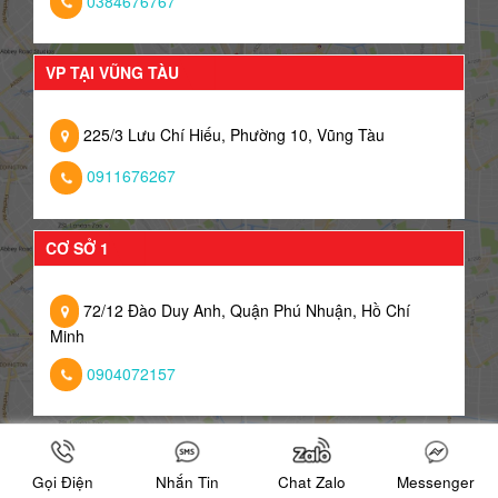
0384676767
VP TẠI VŨNG TÀU
225/3 Lưu Chí Hiếu, Phường 10, Vũng Tàu
0911676267
CƠ SỞ 1
72/12 Đào Duy Anh, Quận Phú Nhuận, Hồ Chí
Minh
0904072157
CƠ SỞ 2
Gọi Điện
Nhắn Tin
Chat Zalo
Messenger