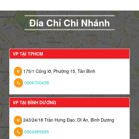
Đia Chỉ Chi Nhánh
VP TẠI TPHCM
175/1 Cống lỡ, Phường 15, Tân Bình
0906700438
VP TẠI BÌNH DƯƠNG
243/24/18 Trần Hưng Đạo, Dĩ An, Bình Dương
0904985685