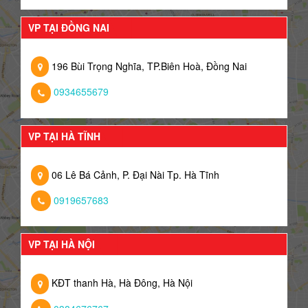
VP TẠI ĐỒNG NAI
196 Bùi Trọng Nghĩa, TP.Biên Hoà, Đồng Nai
0934655679
VP TẠI HÀ TĨNH
06 Lê Bá Cảnh, P. Đại Nài Tp. Hà Tĩnh
0919657683
VP TẠI HÀ NỘI
KĐT thanh Hà, Hà Đông, Hà Nội