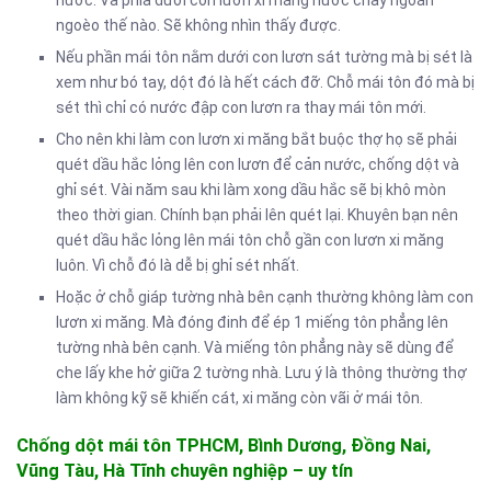
nước. Và phía dưới con lươn xi măng nước chảy ngoằn
ngoèo thế nào. Sẽ không nhìn thấy được.
Nếu phần mái tôn nằm dưới con lươn sát tường mà bị sét là
xem như bó tay, dột đó là hết cách đỡ. Chỗ mái tôn đó mà bị
sét thì chỉ có nước đập con lươn ra thay mái tôn mới.
Cho nên khi làm con lươn xi măng bắt buộc thợ họ sẽ phải
quét dầu hắc lỏng lên con lươn để cản nước, chống dột và
ghỉ sét. Vài năm sau khi làm xong dầu hắc sẽ bị khô mòn
theo thời gian. Chính bạn phải lên quét lại. Khuyên bạn nên
quét dầu hắc lỏng lên mái tôn chỗ gần con lươn xi măng
luôn. Vì chỗ đó là dễ bị ghỉ sét nhất.
Hoặc ở chỗ giáp tường nhà bên cạnh thường không làm con
lươn xi măng. Mà đóng đinh để ép 1 miếng tôn phẳng lên
tường nhà bên cạnh. Và miếng tôn phẳng này sẽ dùng để
che lấy khe hở giữa 2 tường nhà. Lưu ý là thông thường thợ
làm không kỹ sẽ khiến cát, xi măng còn vãi ở mái tôn.
Chống dột mái tôn TPHCM, Bình Dương, Đồng Nai,
Vũng Tàu, Hà Tĩnh chuyên nghiệp – uy tín