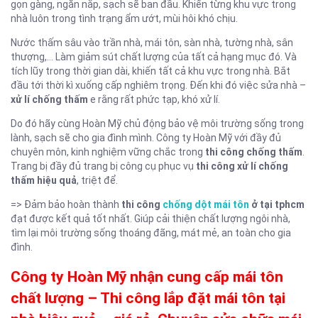
gọn gàng, ngăn nắp, sạch sẽ ban đầu. Khiến từng khu vực trong
nhà luôn trong tình trạng ẩm ướt, mùi hôi khó chịu.
Nước thấm sâu vào trần nhà, mái tôn, sàn nhà, tường nhà, sân
thượng,… Làm giảm sút chất lượng của tất cả hạng mục đó. Và
tích lũy trong thời gian dài, khiến tất cả khu vực trong nhà. Bắt
đầu tới thời kì xuống cấp nghiêm trọng. Đến khi đó việc sửa nhà –
xử lí chống thấm
e rằng rất phức tạp, khó xử lí.
Do đó hãy cùng Hoàn Mỹ chủ động bảo vệ môi trường sống trong
lành, sạch sẽ cho gia đình mình. Công ty Hoàn Mỹ với đầy đủ
chuyên môn, kinh nghiệm vững chắc trong
thi công chống thấm
.
Trang bị đầy đủ trang bị công cụ phục vụ
thi công xử lí chống
thấm hiệu quả
, triệt để.
=> Đảm bảo hoàn thành
thi công
chống dột mái tôn
ở tại tphcm
đạt được kết quả tốt nhất. Giúp cải thiện chất lượng ngôi nhà,
tìm lại môi trường sống thoáng đãng, mát mẻ, an toàn cho gia
đình.
Công ty Hoàn Mỹ nhận cung cấp mái tôn
chất lượng – Thi công lắp đặt mái tôn tại