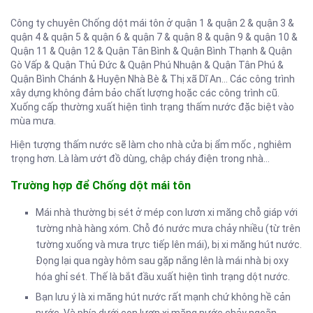
Công ty chuyên Chống dột mái tôn ở quận 1 & quận 2 & quận 3 &
quận 4 & quận 5 & quận 6 & quận 7 & quận 8 & quận 9 & quận 10 &
Quận 11 & Quận 12 & Quận Tân Bình & Quận Bình Thạnh & Quận
Gò Vấp & Quận Thủ Đức & Quận Phú Nhuận & Quận Tân Phú &
Quận Bình Chánh & Huyện Nhà Bè & Thị xã Dĩ An… Các công trình
xây dựng không đảm bảo chất lượng hoặc các công trình cũ.
Xuống cấp thường xuất hiện tình trạng thấm nước đặc biệt vào
mùa mưa.
Hiện tượng thấm nước sẽ làm cho nhà cửa bị ẩm mốc , nghiêm
trọng hơn. Là làm ướt đồ dùng, chập cháy điện trong nhà…
Trường hợp để Chống dột mái tôn
Mái nhà thường bị sét ở mép con lươn xi măng chỗ giáp với
tường nhà hàng xóm. Chỗ đó nước mưa chảy nhiều (từ trên
tường xuống và mưa trực tiếp lên mái), bị xi măng hút nước.
Đọng lại qua ngày hôm sau gặp nắng lên là mái nhà bị oxy
hóa ghỉ sét. Thế là bắt đầu xuất hiện tình trạng dột nước.
Bạn lưu ý là xi măng hút nước rất mạnh chứ không hề cản