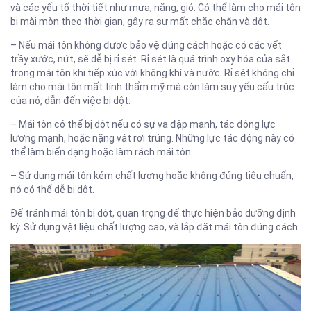
và các yếu tố thời tiết như mưa, nắng, gió. Có thể làm cho mái tôn
bị mài mòn theo thời gian, gây ra sự mất chắc chắn và dột.
– Nếu mái tôn không được bảo vệ đúng cách hoặc có các vết
trầy xước, nứt, sẽ dễ bị rỉ sét. Rỉ sét là quá trình oxy hóa của sắt
trong mái tôn khi tiếp xúc với không khí và nước. Rỉ sét không chỉ
làm cho mái tôn mất tính thẩm mỹ mà còn làm suy yếu cấu trúc
của nó, dẫn đến việc bị dột.
– Mái tôn có thể bị dột nếu có sự va đập mạnh, tác động lực
lượng mạnh, hoặc nặng vật rơi trúng. Những lực tác động này có
thể làm biến dạng hoặc làm rách mái tôn.
– Sử dụng mái tôn kém chất lượng hoặc không đúng tiêu chuẩn,
nó có thể dễ bị dột.
Để tránh mái tôn bị dột, quan trọng để thực hiện bảo dưỡng định
kỳ. Sử dụng vật liệu chất lượng cao, và lắp đặt mái tôn đúng cách.