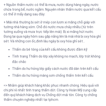
+ Nguồn thấm nước có thể là mưa, nước dùng hàng ngày, nước
chứa trong bể, nước ngầm. Nguyên nhân thấm nước qua kết cấu
có thể ở mấy dạng sau đây:
+ Mái nhà thường bị sét ở mép con lươn xi măng chỗ giáp với
tường nhà hàng xóm. Chỗ đó nước mưa chảy nhiều (từ trên
tường xuống và mưa trực tiếp lên mái). Bị xi măng hút nước.
Đọng lại qua ngày hôm sau gặp nắng lên là mái nhà bị oxy hóa ghỉ
sét. Và những con ốc,đinh lâu ngày bị oxy hóa ghỉ sét…
Thấm do bê tông của kết cấu không được đầm kỹ
Tình trạng Thấm do lớp xây không no mạch, lớp trát không
đặc chắc
Thấm do hư hỏng lớp giấy cách nước đã dán trên kết cấu
Thấm do hư hỏng màng sơn chống thấm trên kết cấu.
=> Nhằm giúp khách hàng khắc phục nhanh chóng. Hiệu quả với
chi phí rẻ nhất tình trạng thấm dột. Công ty Hoàn Mỹ cung cấp
đến quý khách hàng dịch vụ Chống dột mái tôn. Công ty chống
thấm chuyên nghiệp nhất tại tphcm.