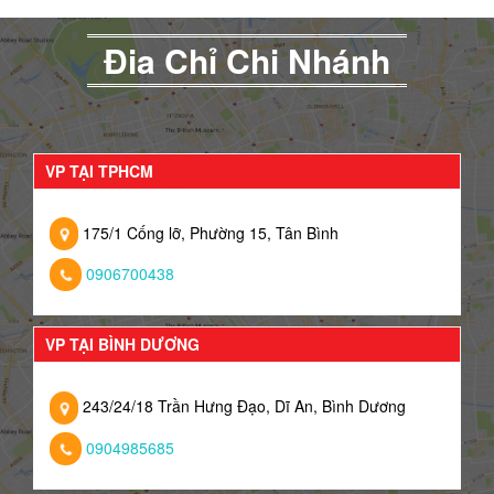
Đia Chỉ Chi Nhánh
VP TẠI TPHCM
175/1 Cống lỡ, Phường 15, Tân Bình
0906700438
VP TẠI BÌNH DƯƠNG
243/24/18 Trần Hưng Đạo, Dĩ An, Bình Dương
0904985685