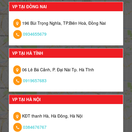
VP TẠI ĐỒNG NAI
196 Bùi Trọng Nghĩa, TP.Biên Hoà, Đồng Nai
0934655679
VP TẠI HÀ TĨNH
06 Lê Bá Cảnh, P. Đại Nài Tp. Hà Tĩnh
0919657683
VP TẠI HÀ NỘI
KĐT thanh Hà, Hà Đông, Hà Nội
0384676767