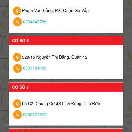
Phạm Văn Đồng, P.3, Quận Gò Vấp
0904942786
CƠ SỞ 6
328/15 Nguyễn Thị Đặng, Quận 12
0903181486
CƠ SỞ 7
Lô C2, Chung Cư 4S Linh Đông, Thủ Đức
0932377972