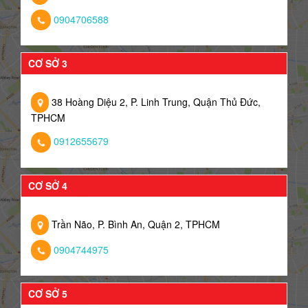
0904706588
CƠ SỞ 3
38 Hoàng Diệu 2, P. Linh Trung, Quận Thủ Đức,
TPHCM
0912655679
CƠ SỞ 4
Trần Não, P. Bình An, Quận 2, TPHCM
0904744975
CƠ SỞ 5