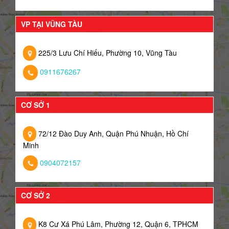
VP TẠI VŨNG TÀU
225/3 Lưu Chí Hiếu, Phường 10, Vũng Tàu
0911676267
CƠ SỞ 1
72/12 Đào Duy Anh, Quận Phú Nhuận, Hồ Chí
Minh
0904072157
CƠ SỞ 2
K8 Cư Xá Phú Lâm, Phường 12, Quận 6, TPHCM