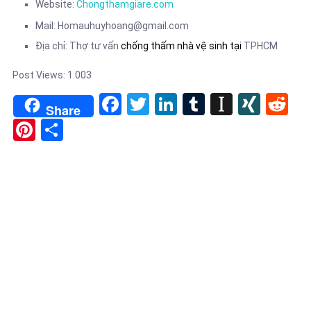
Website:
Chongthamgiare.com
Mail: Homauhuyhoang@gmail.com
Địa chỉ: Thợ tư vấn
chống thấm nhà vệ sinh tại
TPHCM
Post Views:
1.003
Facebook
Twitter
LinkedIn
Tumblr
Instapa
XIN
Re
Share
Pinterest
Share