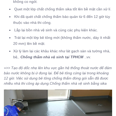
không co ngót.
Quet một lớp chất chống thấm sika tốt lên bề mặt cần xử lí.
Khi đã quét chất chống thấm bảo quản từ 6 đến 12 giờ tùy
thuộc vào nhà thi công.
Lắp lại bồn nhà vệ sinh và cùng các phụ kiện khác.
Trát lại một lớp bê tông mới (không thấm nước, dày ít nhất
20 mm) lên bề mặt.
Xử lý làm lại các khâu khác như lát gạch sàn và tường nhà,
bệ,.
Chống thấm nhà vệ sinh tại TPHCM
..vv.
=>> Tạo độ dốc nhẹ lên khu vực gần hệ thống thoát nước để đảm
bảo nước không bị ứ đọng lại. Để bê tông cứng lại trong khoảng
12 giờ. Việc sử dụng bê tông chống thấm đóng gói sẵn đã được
nhiều nhà thi công áp dụng.Chống thấm nhà vệ sinh bằng sika