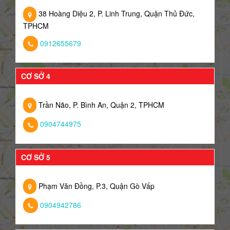
38 Hoàng Diệu 2, P. Linh Trung, Quận Thủ Đức,
TPHCM
0912655679
CƠ SỞ 4
Trần Não, P. Bình An, Quận 2, TPHCM
0904744975
CƠ SỞ 5
Phạm Văn Đồng, P.3, Quận Gò Vấp
0904942786