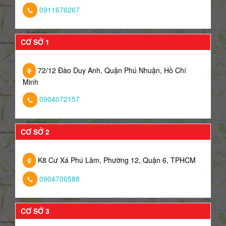
0911676267
CƠ SỞ 1
72/12 Đào Duy Anh, Quận Phú Nhuận, Hồ Chí
Minh
0904072157
CƠ SỞ 2
K8 Cư Xá Phú Lâm, Phường 12, Quận 6, TPHCM
0904706588
CƠ SỞ 3