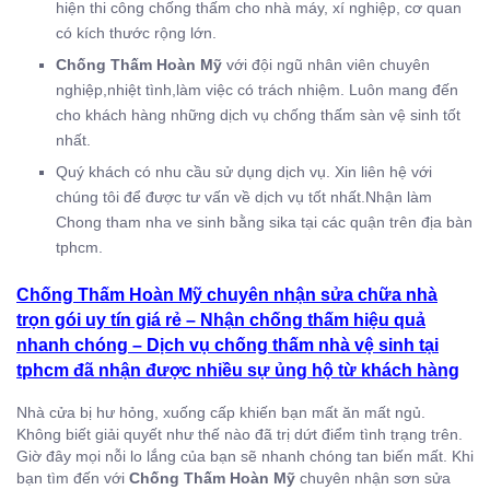
hiện thi công chống thấm cho nhà máy, xí nghiệp, cơ quan
có kích thước rộng lớn.
Chống Thấm Hoàn Mỹ
với đội ngũ nhân viên chuyên
nghiệp,nhiệt tình,làm việc có trách nhiệm. Luôn mang đến
cho khách hàng những dịch vụ chống thấm sàn vệ sinh tốt
nhất.
Quý khách có nhu cầu sử dụng dịch vụ. Xin liên hệ với
chúng tôi để được tư vấn về dịch vụ tốt nhất.Nhận làm
Chong tham nha ve sinh bằng sika tại các quận trên địa bàn
tphcm.
Chống Thấm Hoàn Mỹ
chuyên nhận sửa chữa nhà
trọn gói uy tín giá rẻ – Nhận chống thấm hiệu quả
nhanh chóng – Dịch vụ chống thấm nhà vệ sinh tại
tphcm đã nhận được nhiều sự ủng hộ từ khách hàng
Nhà cửa bị hư hỏng, xuống cấp khiến bạn mất ăn mất ngủ.
Không biết giải quyết như thế nào đã trị dứt điểm tình trạng trên.
Giờ đây mọi nỗi lo lắng của bạn sẽ nhanh chóng tan biến mất. Khi
bạn tìm đến với
Chống Thấm Hoàn Mỹ
chuyên nhận sơn sửa