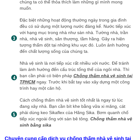
chúng ta có thể thỏa thích làm những gì mình mong
muốn.
Đặc biệt những hoạt động thường ngày trong gia đình
đều có sử dụng một lượng nước đáng kể. Nước tiếp xúc
với hạng mục trong nhà như sàn nhà. Tường nhà, trần
nhà, nhà vệ sinh, sân thượng, tầm hầng. Gây ra hiện
tượng thấm dột tại những khu vực đó. Luôn ảnh hưởng
đến chất lượng sống của chúng ta.
Nhà vệ sinh là nơi tiếp xúc rất nhiều với nước. Để tránh
làm ảnh hưởng đến cấu trúc tổng thể của ngôi nhà. Thì
bạn cần phải có biện pháp
Chống thấm nhà vệ sinh tại
TPHCM
ngay. Trước khi bắt tay vào xây dựng một công
trình hay một căn hộ.
Cách chống thấm nhà vệ sinh tốt nhất là ngay từ lúc
đang xây nhà. Bạn cần bít khe bằng vữa xi măng, cát
phải dùng keo Sikaflex của Hãng Sika. Bơm quanh chố
tiếp xúc ngoài ống với sàn bê tông.
Chống thấm nhà vệ
sinh bằng sika
Chuyên cung cấp dịch vụ chống thấm nhà vệ sinh tại