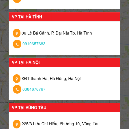
VP TẠI HÀ TĨNH
06 Lê Bá Cảnh, P. Đại Nài Tp. Hà Tĩnh
0919657683
VP TẠI HÀ NỘI
KĐT thanh Hà, Hà Đông, Hà Nội
0384676767
VP TẠI VŨNG TÀU
225/3 Lưu Chí Hiếu, Phường 10, Vũng Tàu