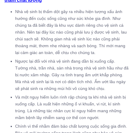
Nhà vệ sinh bị thấm dột gây ra nhiều hiện tượng xấu ảnh
hưởng đến cuộc sống cũng như sức khỏe gia đình. Như
chúng ta đã biết đây là khu vực dành riêng cho vệ sinh cá
nhân. Nên tại đây lúc nào cũng phải lưu ý được vệ sinh, lau
chùi sạch sẽ. Không gian nhà vệ sinh lúc nào cũng phải
thoáng mát, thơm nhẹ nhàng và sạch bóng. Thì mới mang
lại cảm giác an toàn, dễ chịu cho chúng ta.
Ngược lại đối với nhà vệ sinh đang dần bị xuống cấp.
Tường nhà, trần nhà, sàn nhà trong nhà vệ sinh hầu như đã
bị nước xâm nhập. Gây ra tình trạng ẩm ướt khắp phòng.
Mà nhà vệ sinh lại là nơi có diện tích nhỏ. Ẩm ướt lâu ngày
sẽ phát sinh ra những mùi hôi vô cùng khó chịu.
Và một nguy hiểm luôn rình rập chúng ta khi nhà vệ sinh bị
xuống cấp. Là xuất hiện những ổ vi khuẩn, vi rút, kí sinh
trùng. Là những tác nhân cực kì nguy hiểm mang những
mầm bệnh lây nhiễm sang cơ thể con người.
Chính vì thế nhằm đảm bảo chất lượng cuộc sống gia đình.