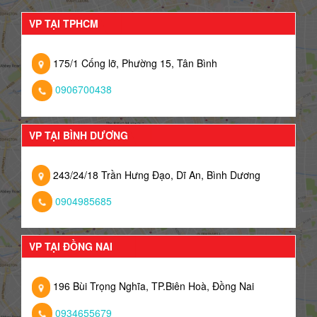
VP TẠI TPHCM
175/1 Cống lỡ, Phường 15, Tân Bình
0906700438
VP TẠI BÌNH DƯƠNG
243/24/18 Trần Hưng Đạo, Dĩ An, Bình Dương
0904985685
VP TẠI ĐỒNG NAI
196 Bùi Trọng Nghĩa, TP.Biên Hoà, Đồng Nai
0934655679