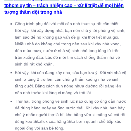
tphcm uy tín – trách nhiệm cao – xử lí triệt để mọi hiện
tượng thấm dột trong nhà
Công trình phụ đối với mỗi căn nhà thực sự rất cần thiết.
Bởi vậy, khi xây dựng nhà, bạn nên chú ý tới phòng vệ sinh,
làm sao để nó không gặp vấn đề gì khi thời tiết mưa gió.
Nhiều nhà do không chú trọng nên sau khi xây nhà xong,
đến mùa mưa, nước ở nhà vệ sinh nhỏ tong tỏng từ trên
trần xuống đầu. Lúc đó mới tìm cách chống thấm nhà vệ
sinh thì rất khó khăn.
Bởi vậy, khi còn đang xây nhà, các bạn lưu ý. Đối với nhà vệ
sinh ở tầng 2 trở lên, cần chống thấm xuống nhà vệ sinh
tầng dưới. Bằng cách đun nóng nhựa đường rồi tráng lên
nền nhà trước khi láng xi măng và trát lót.
Thứ hai, trong phòng vệ sinh lúc nào cũng có ống dẫn nước
để dùng hằng ngày và ống nước thải. Khi xây nhà, bạn hãy
chú ý nhắc người thợ là bít khe bằng vữa xi măng và cát rồi
dùng keo Sikaflex của hãng Sika bơm quanh chỗ tiếp xúc
ngoài ống với sàn bê tông.