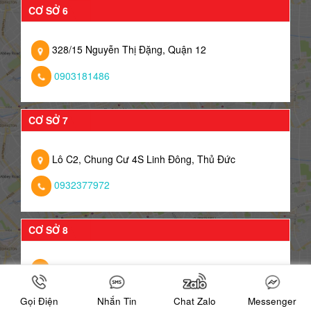
CƠ SỞ 6
328/15 Nguyễn Thị Đặng, Quận 12
0903181486
CƠ SỞ 7
Lô C2, Chung Cư 4S Linh Đông, Thủ Đức
0932377972
CƠ SỞ 8
295 Tân Kì Tân Quý, Quận Tân Phú
0932489685
Gọi Điện
Nhắn Tin
Chat Zalo
Messenger