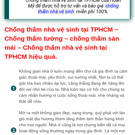
chống thấm nhà vệ sinh tại TPHCM của Hoàn
Mỹ để được hỗ trợ tư vấn và báo giá
chống
thấm nhà vệ sinh
miễn phí 100%.
Chống thấm nhà vệ sinh tại TPHCM –
Chống thấm tường – chống thấm sàn
mái – Chống thấm nhà vệ sinh tại
TPHCM hiệu quả.
Không gian nhà ở luôn mang đến cho cả gia đình ta cảm
giác thoải mái, yêu thích, vui sướng nhất. Nơi ta có thể
giải tỏa bao nhiêu áp lực, căng thẳng đang đè nặng lên
đôi vai nhỏ bé của ta. Nhà luôn tạo cơ hội cho chúng ta
cảm nhận hương vị cuộc sống thoải mái, nhẹ nhàng và
thật dễ chịu.
Mở ra một không gian đẹp, sang trọng, quý phái với làn
gió mát dịu hương thơm tăng thêm tinh thần hứng khởi
cho mọi người. Nhà ở cũng là nơi chứng kiến tất cả mọi
hoạt động sống thường ngày trong gia đình. Là một nơi