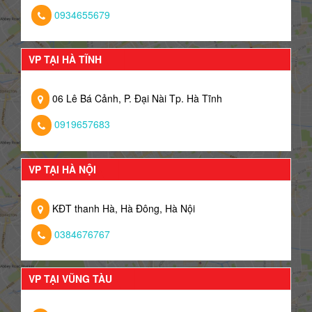
0934655679
VP TẠI HÀ TĨNH
06 Lê Bá Cảnh, P. Đại Nài Tp. Hà Tĩnh
0919657683
VP TẠI HÀ NỘI
KĐT thanh Hà, Hà Đông, Hà Nội
0384676767
VP TẠI VŨNG TÀU