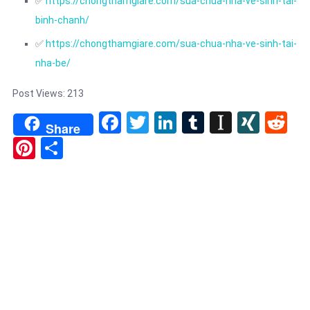
✅
https://chongthamgiare.com/sua-chua-nha-ve-sinh-tai-
binh-chanh/
✅
https://chongthamgiare.com/sua-chua-nha-ve-sinh-tai-
nha-be/
Post Views:
213
Facebook
Twitter
LinkedIn
Tumblr
Instapa
XIN
Re
Share
Pinterest
Share