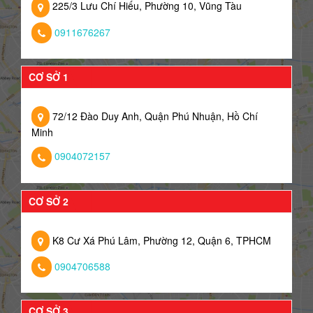
225/3 Lưu Chí Hiếu, Phường 10, Vũng Tàu
0911676267
CƠ SỞ 1
72/12 Đào Duy Anh, Quận Phú Nhuận, Hồ Chí
Minh
0904072157
CƠ SỞ 2
K8 Cư Xá Phú Lâm, Phường 12, Quận 6, TPHCM
0904706588
CƠ SỞ 3