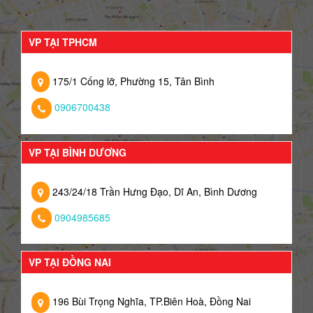
VP TẠI TPHCM
175/1 Cống lỡ, Phường 15, Tân Bình
0906700438
VP TẠI BÌNH DƯƠNG
243/24/18 Trần Hưng Đạo, Dĩ An, Bình Dương
0904985685
VP TẠI ĐỒNG NAI
196 Bùi Trọng Nghĩa, TP.Biên Hoà, Đồng Nai