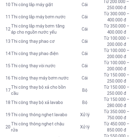
Từ 200.000 –
10
Thi công lắp máy giặt
Cái
250.000 đ
Từ 300.000 –
11
Thi công lắp máy bơm nước
Cái
400.000 đ
Thi công lắp máy bơm tăng
Từ 350.000 –
12
Cái
áp cho nguồn nước yếu
400.000 đ
Từ 100.000 –
13
Thi công thay
phao cơ
Cái
200.000 đ
Từ 100.000 –
14
Thi công thay phao điện
Cái
200.000 đ
Từ 100.000 –
15
Thi công thay vòi nước
Cái
200.000 đ
Từ 150.000 –
16
Thi công thay máy bơm nước
Cái
250.000 đ
Thi công thay bộ xả cho bồn
Từ 150.000 –
17
Bộ
cầu
250.000 đ
Từ 150.000 –
18
Thi công thay bộ xả lavabo
Bộ
280.000 đ
Từ 350.000 –
19
Thi công thông nghẹt lavabo
Xử lý
750.000 đ
Thi công thông nghẹt chậu
Từ 450.000 –
20
Xử lý
rửa
850.000 đ
Từ 550.000 –