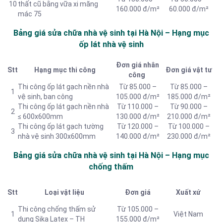
10
thất cũ bằng vữa xi măng
160.000 đ/m²
60.000 đ/m²
mác 75
Bảng giá sửa chữa nhà vệ sinh tại Hà Nội – Hạng
mục
ốp lát nhà vệ sinh
Đơn giá nhân
Stt
Hạng mục thi công
Đơn giá vật tư
công
Thi công ốp lát gạch nền nhà
Từ 85.000 –
Từ 85.000 –
1
vệ sinh, ban công
105.000 đ/m²
185.000 đ/m²
Thi công ốp lát gạch nền nhà
Từ 110.000 –
Từ 90.000 –
2
≤ 600x600mm
130.000 đ/m²
210.000 đ/m²
Thi công ốp lát gạch tường
Từ 120.000 –
Từ 100.000 –
3
nhà vệ sinh 300x600mm
140.000 đ/m²
230.000 đ/m²
Bảng giá sửa chữa nhà vệ sinh tại Hà Nội – Hạng mục
chống thấm
Stt
Loại vật liệu
Đơn giá
Xuất xứ
Thi công chống thấm sử
Từ 105.000 –
1
Việt Nam
dụng Sika Latex – TH
155.000 đ/m²