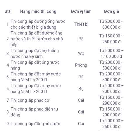
Stt
Hạng mục thi công
Đơn vị tính
Đơn giá
Thi công lắp
đường ống nước
Từ 200.000 –
1
Thiết bị
cho các thiết bị gia dụng
600.000 đ
Thi công lắp đặt đường ống
Từ 150.000 –
2
nước và thiết bị rửa cho nhà
Bộ
250.000 đ
bếp
Thi công lắp đặt hệ thống
Từ 500.000 –
3
WC
nước nhà vệ sinh
1.100.000 đ
Thi công lắp đặt ống nước
Từ 200.000 –
4
Phòng
nóng
500.000 đ
Thi công lắp đặt máy nước
Từ 200.000 –
5
Bộ
nóng NLMT < 200 lít
500.000 đ
Thi công lắp đặt máy nước
Từ 200.000 –
6
Bộ
nóng NLMT > 200 lít
800.000 đ
Từ 150.000 –
7
Thi công lắp phao cơ
Cái
280.000 đ
Thi công lắp phao điện tự
Từ 150.000 –
8
Cái
động
200.000 đ
Từ 200.000 –
9
Thi công lắp đồng hồ nước
Cái
250.000 đ