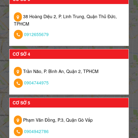
38 Hoàng Diệu 2, P. Linh Trung, Quận Thủ Đức,
TPHCM
0912655679
CƠ SỞ 4
Trần Não, P. Bình An, Quận 2, TPHCM
0904744975
CƠ SỞ 5
Phạm Văn Đồng, P.3, Quận Gò Vấp
0904942786