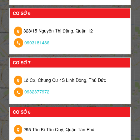
CƠ SỞ 6
328/15 Nguyễn Thị Đặng, Quận 12
0903181486
CƠ SỞ 7
Lô C2, Chung Cư 4S Linh Đông, Thủ Đức
0932377972
CƠ SỞ 8
295 Tân Kì Tân Quý, Quận Tân Phú