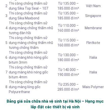
Thi công chống thấm sử
Từ 135.000 –
2
Việt Nam
dụng Sika Top Seal – 107
185.000 đ/m²
Thi công chống thấm sử
Từ 135.000 –
3
Singapore
dụng Sika Maxbond
185.000 đ/m²
Thi công chống thấm sử
Từ 110.000 –
4
dụng màng chống thấm nhũ
Membrane
160.000 đ/m²
tương đàn hồi
Thi công chống thấm sử
Từ 115.000 –
5
dụng màng chống thấm nhũ
Flintkote
160.000 đ/m²
tương chống thấm
Thi công chống thấm sử
Từ 130.000 –
6
dụng màng khò nóng gốc
Italia
180.000 đ/m²
bitum 3mm
Thi công chống thấm sử
Từ 140.000 –
7
dụng màng khò nóng gốc
Italia
190.000 đ/m²
bitum 4mm
Thi công chống thấm sử
Từ 235.000 –
8
dụng màng lỏng gốc
Mais Polymer
285.000 đ/m²
Polyurethane
Bảng giá sửa chữa nhà vệ sinh tại Hà Nội – Hạng mục
lắp đặt các thiết bị vệ sinh