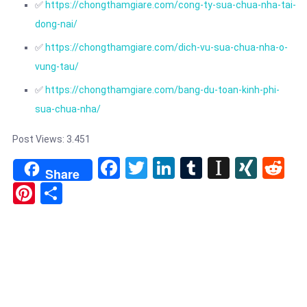
✅
https://chongthamgiare.com/cong-ty-sua-chua-nha-tai-
dong-nai/
✅
https://chongthamgiare.com/dich-vu-sua-chua-nha-o-
vung-tau/
✅
https://chongthamgiare.com/bang-du-toan-kinh-phi-
sua-chua-nha/
Post Views:
3.451
Facebook
Twitter
LinkedIn
Tumblr
Instapa
XIN
Re
Share
Pinterest
Share