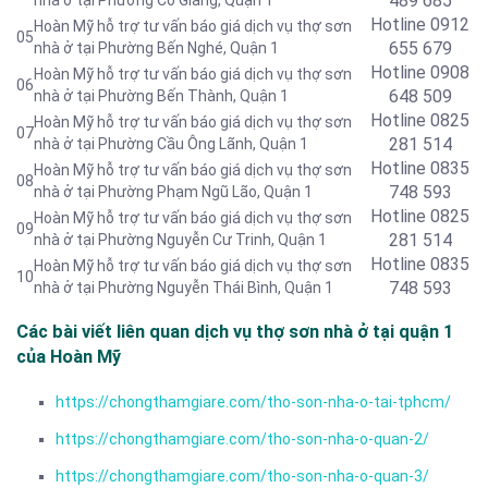
489 685
nhà ở tại Phường Cô Giang, Quận 1
Hotline
0912
Hoàn Mỹ hỗ trợ tư vấn báo giá dịch vụ thợ sơn
05
655 679
nhà ở tại Phường Bến Nghé, Quận 1
Hotline 0908
Hoàn Mỹ hỗ trợ tư vấn báo giá dịch vụ thợ sơn
06
648 509
nhà ở tại Phường Bến Thành, Quận 1
Hotline
0825
Hoàn Mỹ hỗ trợ tư vấn báo giá dịch vụ thợ sơn
07
281 514
nhà ở tại Phường Cầu Ông Lãnh, Quận 1
Hotline
0835
Hoàn Mỹ hỗ trợ tư vấn báo giá dịch vụ thợ sơn
08
748 593
nhà ở tại Phường Phạm Ngũ Lão, Quận 1
Hotline
0825
Hoàn Mỹ hỗ trợ tư vấn báo giá dịch vụ thợ sơn
09
281 514
nhà ở tại Phường Nguyễn Cư Trinh, Quận 1
Hotline
0835
Hoàn Mỹ hỗ trợ tư vấn báo giá dịch vụ thợ sơn
10
748 593
nhà ở tại Phường Nguyễn Thái Bình, Quận 1
Các bài viết liên quan dịch vụ thợ sơn nhà ở tại quận 1
của Hoàn Mỹ
https://chongthamgiare.com/tho-son-nha-o-tai-tphcm/
https://chongthamgiare.com/tho-son-nha-o-quan-2/
https://chongthamgiare.com/tho-son-nha-o-quan-3/