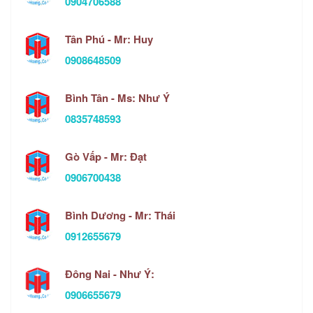
0904706588
Tân Phú - Mr: Huy
0908648509
Bình Tân - Ms: Như Ý
0835748593
Gò Vấp - Mr: Đạt
0906700438
Bình Dương - Mr: Thái
0912655679
Đông Nai - Như Ý:
0906655679