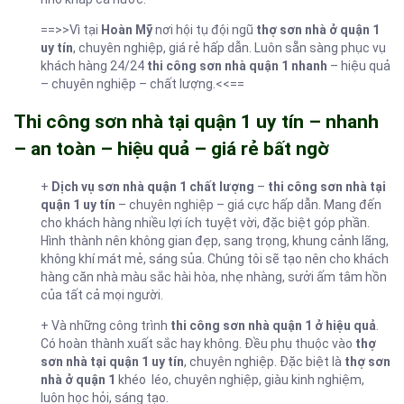
==>>Vì tại
Hoàn Mỹ
nơi hội tụ đội ngũ
thợ sơn nhà ở quận 1
uy tín
, chuyên nghiệp, giá rẻ hấp dẫn. Luôn sẵn sàng phục vụ
khách hàng 24/24
thi công sơn nhà quận 1 nhanh
– hiệu quả
– chuyên nghiệp – chất lượng.<<==
Thi công sơn nhà tại quận 1 uy tín – nhanh
– an toàn – hiệu quả – giá rẻ bất ngờ
+
Dịch vụ sơn nhà quận 1 chất lượng
–
thi công sơn nhà tại
quận 1 uy tín
– chuyên nghiệp – giá cực hấp dẫn. Mang đến
cho khách hàng nhiều lợi ích tuyệt vời, đặc biệt góp phần.
Hình thành nên không gian đẹp, sang trọng, khung cảnh lãng,
không khí mát mẻ, sáng sủa. Chúng tôi sẽ tạo nên cho khách
hàng căn nhà màu sắc hài hòa, nhẹ nhàng, sưởi ấm tâm hồn
của tất cả mọi người.
+ Và những công trình
thi công sơn nhà quận 1 ở hiệu quả
.
Có hoàn thành xuất sắc hay không. Đều phụ thuộc vào
thợ
sơn nhà tại quận 1 uy tín
, chuyên nghiệp. Đặc biệt là
thợ sơn
nhà ở quận 1
khéo léo, chuyên nghiệp, giàu kinh nghiệm,
luôn học hỏi, sáng tạo.