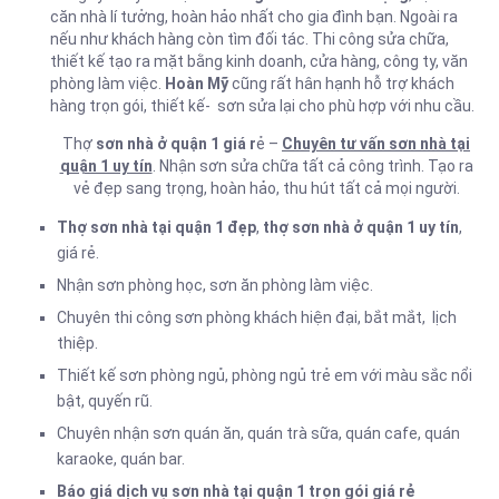
căn nhà lí tưởng, hoàn hảo nhất cho gia đình bạn. Ngoài ra
nếu như khách hàng còn tìm đối tác. Thi công sửa chữa,
thiết kế tạo ra mặt bằng kinh doanh, cửa hàng, công ty, văn
phòng làm việc.
Hoàn Mỹ
cũng rất hân hạnh hỗ trợ khách
hàng trọn gói, thiết kế- sơn sửa lại cho phù hợp với nhu cầu.
Thợ
sơn nhà ở quận 1 giá r
ẻ –
Chuyên tư vấn sơn nhà tại
quận 1 uy tín
. Nhận sơn sửa chữa tất cả công trình. Tạo ra
vẻ đẹp sang trọng, hoàn hảo, thu hút tất cả mọi người.
Thợ sơn nhà tại quận 1 đẹp
,
thợ sơn nhà ở quận 1 uy tín
,
giá rẻ.
Nhận sơn phòng học, sơn ăn phòng làm việc.
Chuyên thi công sơn phòng khách hiện đại, bắt mắt, lịch
thiệp.
Thiết kế sơn phòng ngủ, phòng ngủ trẻ em với màu sắc nổi
bật, quyến rũ.
Chuyên nhận sơn quán ăn, quán trà sữa, quán cafe, quán
karaoke, quán bar.
Báo giá dịch vụ sơn nhà tại quận 1 trọn gói giá rẻ