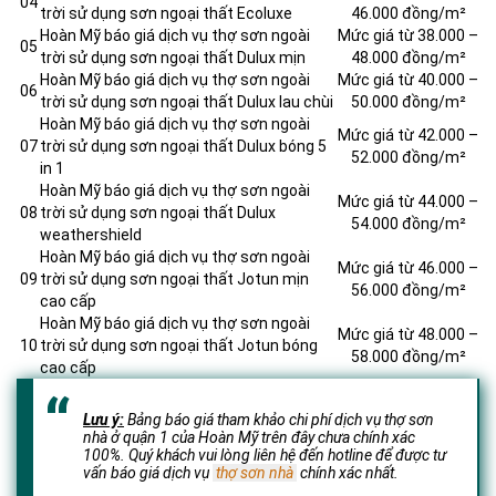
04
trời sử dụng sơn ngoại thất Ecoluxe
46.000 đồng/m²
Hoàn Mỹ báo giá dịch vụ thợ sơn ngoài
Mức giá từ 38.000 –
05
trời sử dụng sơn ngoại thất Dulux mịn
48.000 đồng/m²
Hoàn Mỹ báo giá dịch vụ thợ sơn ngoài
Mức giá từ 40.000 –
06
trời sử dụng sơn ngoại thất Dulux lau chùi
50.000 đồng/m²
Hoàn Mỹ báo giá dịch vụ thợ sơn ngoài
Mức giá từ 42.000 –
07
trời sử dụng sơn ngoại thất Dulux bóng 5
52.000 đồng/m²
in 1
Hoàn Mỹ báo giá dịch vụ thợ sơn ngoài
Mức giá từ 44.000 –
08
trời sử dụng sơn ngoại thất Dulux
54.000 đồng/m²
weathershield
Hoàn Mỹ báo giá dịch vụ thợ sơn ngoài
Mức giá từ 46.000 –
09
trời sử dụng sơn ngoại thất Jotun mịn
56.000 đồng/m²
cao cấp
Hoàn Mỹ báo giá dịch vụ thợ sơn ngoài
Mức giá từ 48.000 –
10
trời sử dụng sơn ngoại thất Jotun bóng
58.000 đồng/m²
cao cấp
Lưu ý:
Bảng báo giá tham khảo chi phí dịch vụ thợ sơn
nhà ở quận 1 của Hoàn Mỹ trên đây chưa chính xác
100%. Quý khách vui lòng liên hệ đến hotline để được tư
vấn báo giá dịch vụ
thợ sơn nhà
chính xác nhất.