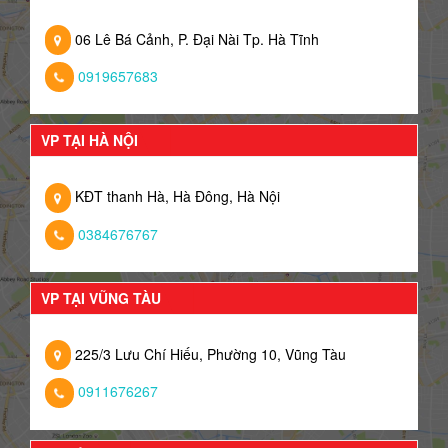
06 Lê Bá Cảnh, P. Đại Nài Tp. Hà Tĩnh
0919657683
VP TẠI HÀ NỘI
KĐT thanh Hà, Hà Đông, Hà Nội
0384676767
VP TẠI VŨNG TÀU
225/3 Lưu Chí Hiếu, Phường 10, Vũng Tàu
0911676267