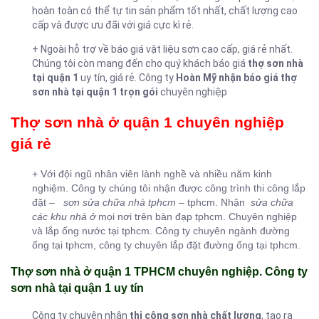
hoàn toàn có thể tự tin sản phẩm tốt nhất, chất lượng cao
cấp và được ưu đãi với giá cực kì rẻ.
+ Ngoài hỗ trợ về báo giá vật liệu sơn cao cấp, giá rẻ nhất.
Chúng tôi còn mang đến cho quý khách báo giá
thợ sơn nhà
tại quận 1
uy tín, giá rẻ. Công ty
Hoàn Mỹ
nhận báo giá thợ
sơn nhà tại quận 1 trọn gói
chuyên nghiệp
Thợ sơn nhà ở quận 1 chuyên nghiệp
giá rẻ
+ Với đội ngũ nhân viên lành nghề và nhiều năm kinh
nghiệm. Công ty chúng tôi nhận được công trình thi công lắp
đặt –
sơn sửa chữa nhà tphcm
– tphcm. Nhận
sửa chữa
các khu nhà ở
mọi nơi trên bàn đạp tphcm. Chuyên nghiệp
và lắp ống nước tại tphcm. Công ty chuyên ngành đường
ống tại tphcm, công ty chuyên lắp đặt đường ống tại tphcm.
Thợ sơn nhà ở quận 1 TPHCM chuyên nghiệp. Công ty
sơn nhà tại quận 1 uy tín
Công ty chuyên nhận
thi công sơn nhà chất lượng
, tạo ra