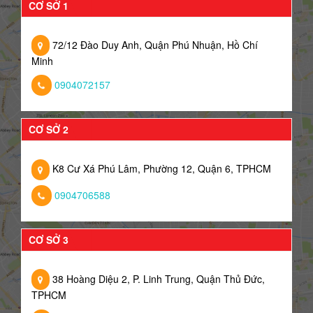
CƠ SỞ 1
72/12 Đào Duy Anh, Quận Phú Nhuận, Hồ Chí
Minh
0904072157
CƠ SỞ 2
K8 Cư Xá Phú Lâm, Phường 12, Quận 6, TPHCM
0904706588
CƠ SỞ 3
38 Hoàng Diệu 2, P. Linh Trung, Quận Thủ Đức,
TPHCM