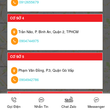
0912655679
CƠ SỞ 4
Trần Não, P. Bình An, Quận 2, TPHCM
0904744975
CƠ SỞ 5
Phạm Văn Đồng, P.3, Quận Gò Vấp
0904942786
CƠ SỞ 6
Gọi Điện
Nhắn Tin
Chat Zalo
Messenger
328/15 Nguyễn Thị Đặng, Quận 12