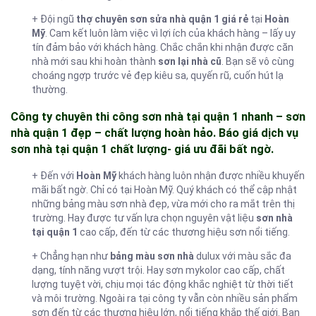
+ Đội ngũ
thợ chuyên sơn sửa nhà quận 1 giá rẻ
tại
Hoàn
Mỹ
. Cam kết luôn làm việc vì lợi ích của khách hàng – lấy uy
tín đảm bảo với khách hàng. Chắc chắn khi nhận được căn
nhà mới sau khi hoàn thành
sơn lại nhà cũ
. Bạn sẽ vô cùng
choáng ngợp trước vẻ đẹp kiêu sa, quyến rũ, cuốn hút lạ
thường.
Công ty chuyên thi công sơn nhà tại quận 1 nhanh – sơn
nhà quận 1 đẹp – chất lượng hoàn hảo. Báo giá dịch vụ
sơn nhà tại quận 1 chất lượng- giá ưu đãi bất ngờ.
+ Đến với
Hoàn Mỹ
khách hàng luôn nhận được nhiều khuyến
mãi bất ngờ. Chỉ có tại Hoàn Mỹ. Quý khách có thể cập nhật
những bảng màu sơn nhà đẹp, vừa mới cho ra mắt trên thị
trường. Hay được tư vấn lựa chọn nguyên vật liệu
sơn nhà
tại quận 1
cao cấp, đến từ các thương hiệu sơn nổi tiếng.
+ Chẳng hạn như
bảng màu sơn nhà
dulux với màu sắc đa
dạng, tính năng vượt trội. Hay sơn mykolor cao cấp, chất
lượng tuyệt vời, chịu mọi tác động khắc nghiệt từ thời tiết
và môi trường. Ngoài ra tại công ty vẫn còn nhiều sản phẩm
sơn đến từ các thương hiệu lớn, nổi tiếng khắp thế giới. Bạn