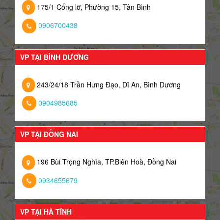
175/1 Cống lỡ, Phường 15, Tân Bình
0906700438
VP TẠI BÌNH DƯƠNG
243/24/18 Trần Hưng Đạo, Dĩ An, Bình Dương
0904985685
VP TẠI ĐỒNG NAI
196 Bùi Trọng Nghĩa, TP.Biên Hoà, Đồng Nai
0934655679
VP TẠI HÀ TĨNH