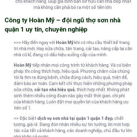
cho khách hàng. Giúp gia đình bạn sở hữu căn nhà đẹp nhất
mà không cần phải bỏ ra một số tiền lớn.
Công ty Hoàn Mỹ – đội ngũ thợ sơn nhà
quận 1 uy tín, chuyên nghiệp
=>> Hãy đến ngay với
Hoàn Mỹ
khi có nhu cầu thiết kế trang
trí nhà mới. Hay sửa chữa, tân trang, cải tạo, nâng cấp lại căn
nhà cũ kĩ, đang có dấu hiệu xuống cấp của mình.
Hoàn Mỹ
tiếp nhận mọi công trình từ khách hàng. Và có biện
pháp thi công thích hợp, hiệu quả. Phương châm của chúng
tôi là tìm ra đúng bệnh, chữa đúng cách, hiệu quả, triệt để,
đảm bảo an toàn. Cam kết chỉ thực hiện những phương pháp
sửa chữa,
cải tạo nhà hiệu quả
, thích hợp nhất. Không phát
sinh thêm nhiều công đoạn nào gây mất thời gian, chi phí
của khách hàng. Luôn đặt mọi quyền lợi của khách hàng ưu
tiên số 1.
=> Đặc biệt
dịch vụ sơn nhà tại quận 1 quận 1 đẹp
, chất
lượng, giá rẻ. Đang đón nhận nhiều sự tin tưởng, lời mời hợp
tác của tất cả khách hàng, các doanh nghiệp, chủ đầu tư lớn
nhỏ khắp cả nước.