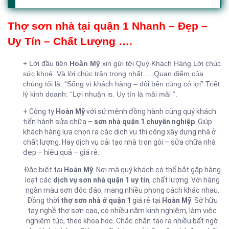
Thợ sơn nhà tại quận 1 Nhanh – Đẹp –
Uy Tín – Chất Lượng ….
+ Lời đầu tiên
Hoàn Mỹ
xin gửi tới Quý Khách Hàng Lời chúc
sức khoẻ. Và lời chúc trân trọng nhất … Quan điểm của
chúng tôi là: “Sống vì khách hàng – đôi bên cùng có lợi” Triết
lý kinh doanh: “Lợi nhuận is. Uy tín là mãi mãi “.
+ Công ty
Hoàn Mỹ
với sứ mệnh đồng hành cùng quý khách
tiến hành sửa chữa –
sơn nhà quận 1 chuyên nghiệp
. Giúp
khách hàng lựa chọn ra các dịch vụ thi công xây dựng nhà ở
chất lượng. Hay dịch vụ cải tạo nhà trọn gói – sửa chữa nhà
đẹp – hiệu quả – giá rẻ.
Đặc biệt tại
Hoàn Mỹ
. Nơi mà quý khách có thể bắt gặp hàng
loạt các
dịch vụ sơn nhà quận 1 uy tín
, chất lượng. Với hàng
ngàn màu sơn độc đáo, mang nhiều phong cách khác nhau.
Đồng thời
thợ sơn nhà ở quận 1
giá rẻ tại
Hoàn Mỹ
. Sở hữu
tay nghề thợ sơn cao, có nhiều năm kinh nghiệm, làm việc
nghiêm túc, theo khoa học. Chắc chắn tạo ra nhiều bất ngờ