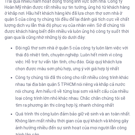
Trải qua nhiều năm hoạt động trong lĩnh vực sơn nhà. Công ty
Hoàn Mỹ nhận được rất nhiều sự tin tưởng, ủng hộ từ khách hàng
ở khắp nơi. Hầu hết khách hàng khi đã lựa chọn thợ sơn nhà ở
quận 5 của công ty chúng tôi đều để lại đánh giá tích cực về chất
lượng dịch vụ lẫn thái độ phục vụ của nhân viên. Sở dĩ chúng tôi
được khách hàng biết đến nhiều và luôn ủng hộ công ty suốt thời
gian qua là cũng nhờ những lý do dưới đây:
Đội ngũ thợ sơn nhà ở quận 5 của công ty luôn làm việc với
thái độ nhiệt tình, chuyên nghiệp. Luôn hết mình vì công
việc. Hỗ trợ tư vấn tận tình, chu đáo. Giúp quý khách lựa
chọn được màu sơn phù hợp, ưng ý với giá hợp lý nhất
Công ty chúng tôi đã thi công cho rất nhiều công trình khác
nhau tại địa bàn quận 5 TPHCM nói riêng và khắp cả nước
nói chung. Am hiểu rõ về từng loại sơn và kết cấu của nhiều
loại công trình lớn nhỏ khác nhau. Chắc chắn chúng tôi sẽ
tìm ra phương án thi công hợp lý, nhanh chóng nhất
Quá trình thi công luôn đảm bảo giữ vệ sinh và an toàn nhất.
Không làm mất nhiều thời gian của quý khách và không gây
ảnh hưởng nhiều đến sự sinh hoạt của mọi người lẫn công
trình lân cận