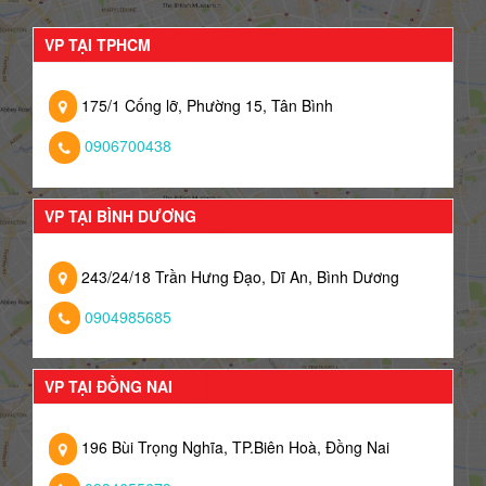
VP TẠI TPHCM
175/1 Cống lỡ, Phường 15, Tân Bình
0906700438
VP TẠI BÌNH DƯƠNG
243/24/18 Trần Hưng Đạo, Dĩ An, Bình Dương
0904985685
VP TẠI ĐỒNG NAI
196 Bùi Trọng Nghĩa, TP.Biên Hoà, Đồng Nai