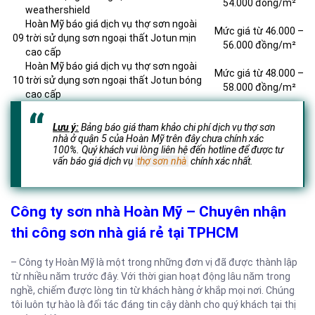
54.000 đồng/m²
weathershield
Hoàn Mỹ báo giá dịch vụ thợ sơn ngoài
Mức giá từ 46.000 –
09
trời sử dụng sơn ngoại thất Jotun mịn
56.000 đồng/m²
cao cấp
Hoàn Mỹ báo giá dịch vụ thợ sơn ngoài
Mức giá từ 48.000 –
10
trời sử dụng sơn ngoại thất Jotun bóng
58.000 đồng/m²
cao cấp
Lưu ý:
Bảng báo giá tham khảo chi phí dịch vụ thợ sơn
nhà ở quận 5 của Hoàn Mỹ trên đây chưa chính xác
100%. Quý khách vui lòng liên hệ đến hotline để được tư
vấn báo giá dịch vụ
thợ sơn nhà
chính xác nhất.
Công ty sơn nhà Hoàn Mỹ – Chuyên nhận
thi công sơn nhà giá rẻ tại TPHCM
– Công ty Hoàn Mỹ là một trong những đơn vị đã được thành lập
từ nhiều năm trước đây. Với thời gian hoạt động lâu năm trong
nghề, chiếm được lòng tin từ khách hàng ở khắp mọi nơi. Chúng
tôi luôn tự hào là đối tác đáng tin cậy dành cho quý khách tại thị