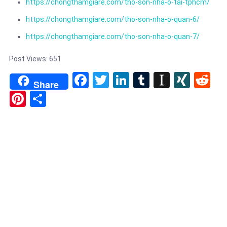
https://chongthamgiare.com/tho-son-nha-o-tai-tphcm/
https://chongthamgiare.com/tho-son-nha-o-quan-6/
https://chongthamgiare.com/tho-son-nha-o-quan-7/
Post Views:
651
Facebook
Twitter
LinkedIn
Tumblr
Instapa
XIN
Re
Share
Pinterest
Share