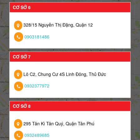
CƠ SỞ 6
328/15 Nguyễn Thị Đặng, Quận 12
0903181486
CƠ SỞ 7
Lô C2, Chung Cư 4S Linh Đông, Thủ Đức
0932377972
CƠ SỞ 8
295 Tân Kì Tân Quý, Quận Tân Phú
0932489685