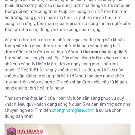
thiếu đi lớp sơn phủ màu cuối cùng. Sơn nhà đóng vai trò rất quan
trọng đối với mỗi công trình. Giúp cho công trình trở nên bắt mắt,
ấn tượng, tăng giá trị thẩm mỹ hơn. Tuy nhiên để sở hữu một
công trình ưng ý, bền màu ngoài loại sơn sử dụng thì tay nghề của
thợ sơn nhà cũng đóng vai trò vô cùng quan trọng
Vậy nên khi có nhu cầu sơn nhà, các gia chủ thường băn khoăn
trong việc lựa chọn đơn vị sơn nhà. Vì khách hàng không biết
được đâu mới là đơn vị uy tín, có đội ngũ
thợ sơn nhà tại quận 5
tay nghề cao, chuyên nghiệp. Đây cũng chính là lý do dịch vụ sơn
nhà của công ty Hoàn Mỹ ra đời và ngày càng phát triển lớn
mạnh. Để có thể hỗ trợ quý khách ở bất cứ đâu, bất kể khi nào
khách cần. Công ty chúng tôi bố trí đội ngũ thợ sơn nhà ở khắp
mọi nơi trên khắp cả nước. Chỉ cần nhận được yêu cầu từ khách
hàng chúng tôi sẽ có mặt ngay
Thợ sơn nhà ở quận 5 của Hoàn Mỹ luôn sẵn sàng phục vụ quý
khách. Nếu quý khách đang sống ở quận 5 và cần tìm thợ sơn nhà
chuyên nghiệp. Tìm đến
chongthamgiare.com
là sự lựa chọn
đúng đắn nhất