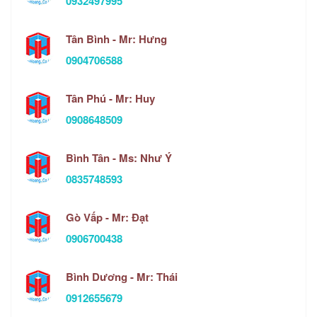
0932497995
Tân Bình - Mr: Hưng
0904706588
Tân Phú - Mr: Huy
0908648509
Bình Tân - Ms: Như Ý
0835748593
Gò Vấp - Mr: Đạt
0906700438
Bình Dương - Mr: Thái
0912655679