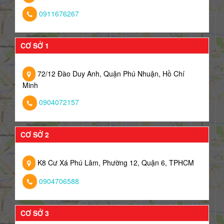
0911676267
CƠ SỞ 1
72/12 Đào Duy Anh, Quận Phú Nhuận, Hồ Chí
Minh
0904072157
CƠ SỞ 2
K8 Cư Xá Phú Lâm, Phường 12, Quận 6, TPHCM
0904706588
CƠ SỞ 3