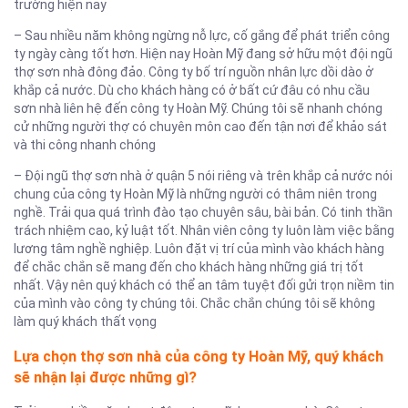
trường hiện nay
– Sau nhiều năm không ngừng nỗ lực, cố gắng để phát triển công
ty ngày càng tốt hơn. Hiện nay Hoàn Mỹ đang sở hữu một đội ngũ
thợ sơn nhà đông đảo. Công ty bố trí nguồn nhân lực dồi dào ở
khắp cả nước. Dù cho khách hàng có ở bất cứ đâu có nhu cầu
sơn nhà liên hệ đến công ty Hoàn Mỹ. Chúng tôi sẽ nhanh chóng
cử những người thợ có chuyên môn cao đến tận nơi để khảo sát
và thi công nhanh chóng
– Đội ngũ thợ sơn nhà ở quận 5 nói riêng và trên khắp cả nước nói
chung của công ty Hoàn Mỹ là những người có thâm niên trong
nghề. Trải qua quá trình đào tạo chuyên sâu, bài bản. Có tinh thần
trách nhiệm cao, kỷ luật tốt. Nhân viên công ty luôn làm việc bằng
lương tâm nghề nghiệp. Luôn đặt vị trí của mình vào khách hàng
để chắc chắn sẽ mang đến cho khách hàng những giá trị tốt
nhất. Vậy nên quý khách có thể an tâm tuyệt đối gửi trọn niềm tin
của mình vào công ty chúng tôi. Chắc chắn chúng tôi sẽ không
làm quý khách thất vọng
Lựa chọn thợ sơn nhà của công ty Hoàn Mỹ, quý khách
sẽ nhận lại được những gì?