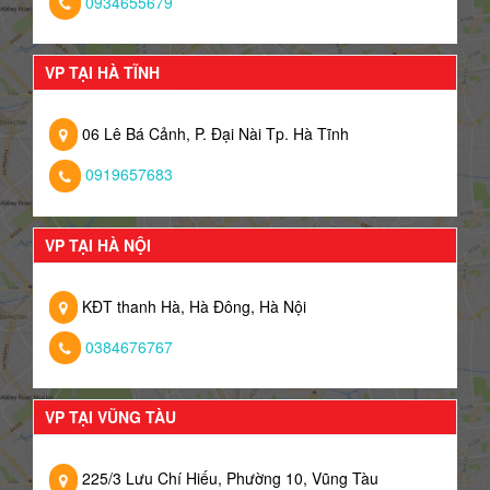
0934655679
VP TẠI HÀ TĨNH
06 Lê Bá Cảnh, P. Đại Nài Tp. Hà Tĩnh
0919657683
VP TẠI HÀ NỘI
KĐT thanh Hà, Hà Đông, Hà Nội
0384676767
VP TẠI VŨNG TÀU
225/3 Lưu Chí Hiếu, Phường 10, Vũng Tàu