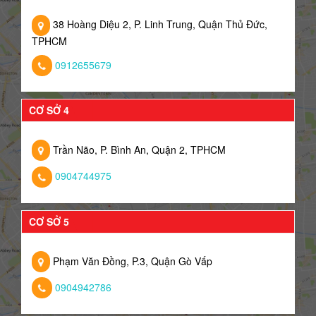
38 Hoàng Diệu 2, P. Linh Trung, Quận Thủ Đức,
TPHCM
0912655679
CƠ SỞ 4
Trần Não, P. Bình An, Quận 2, TPHCM
0904744975
CƠ SỞ 5
Phạm Văn Đồng, P.3, Quận Gò Vấp
0904942786