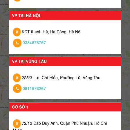
VP TẠI HÀ NỘI
KĐT thanh Hà, Hà Đông, Hà Nội
0384676767
VP TẠI VŨNG TÀU
225/3 Lưu Chí Hiếu, Phường 10, Vũng Tàu
0911676267
CƠ SỞ 1
72/12 Đào Duy Anh, Quận Phú Nhuận, Hồ Chí
Minh