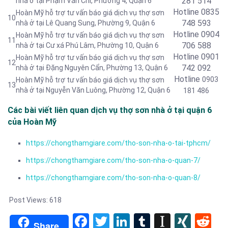
281 514
nhà ở tại Phạm Văn Chí, Phường 4, Quận 6
Hotline
0835
Hoàn Mỹ hỗ trợ tư vấn báo giá dịch vụ thợ sơn
10
748 593
nhà ở tại Lê Quang Sung, Phường 9, Quận 6
Hotline 0904
Hoàn Mỹ hỗ trợ tư vấn báo giá dịch vụ thợ sơn
11
706 588
nhà ở tại Cư xá Phú Lâm, Phường 10, Quận 6
Hotline 0901
Hoàn Mỹ hỗ trợ tư vấn báo giá dịch vụ thợ sơn
12
742 092
nhà ở tại Đặng Nguyên Cẩn, Phường 13, Quận 6
Hotline
0903
Hoàn Mỹ hỗ trợ tư vấn báo giá dịch vụ thợ sơn
13
nhà ở tại Nguyễn Văn Luông, Phường 12, Quận 6
181 486
Các bài viết liên quan dịch vụ thợ sơn nhà ở tại quận 6
của Hoàn Mỹ
https://chongthamgiare.com/tho-son-nha-o-tai-tphcm/
https://chongthamgiare.com/tho-son-nha-o-quan-7/
https://chongthamgiare.com/tho-son-nha-o-quan-8/
Post Views:
618
Facebook
Twitter
LinkedIn
Tumblr
Instapa
XIN
Re
Share