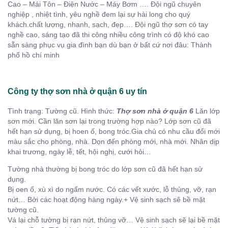
Cao – Mái Tôn – Điện Nước – Máy Bơm …. Đội ngũ chuyên
nghiệp , nhiệt tình, yêu nghề đem lại sự hài long cho quý
khách.chất lượng, nhanh, sạch, đẹp…. Đội ngũ thợ sơn có tay
nghề cao, sáng tạo đã thi công nhiều công trình có độ khó cao
sẵn sàng phục vụ gia đình bạn dù bạn ở bất cứ nơi đâu: Thành
phố hồ chí minh
Công ty thợ sơn nhà ở quận 6 uy tín
Tình trạng: Tường cũ. Hình thức:
Thợ sơn nhà ở quận 6
Lăn lớp
sơn mới. Cần lăn sơn lại trong trường hợp nào? Lớp sơn cũ đã
hết hạn sử dụng, bị hoen ố, bong tróc.Gia chủ có nhu cầu đổi mới
màu sắc cho phòng, nhà. Dọn đến phòng mới, nhà mới. Nhân dịp
khai trương, ngày lễ, tết, hội nghị, cưới hỏi…
Tường nhà thường bị bong tróc do lớp sơn cũ đã hết hạn sử
dụng.
Bị oen ố, xù xì do ngấm nước. Có các vết xước, lỗ thủng, vỡ, rạn
nứt… Bởi các hoạt động hàng ngày.+ Vệ sinh sạch sẽ bề mặt
tường cũ.
Vá lại chỗ tường bị rạn nứt, thủng vỡ… Vệ sinh sạch sẽ lại bề mặt