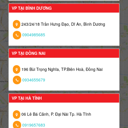
VP TẠI BÌNH DƯƠNG
243/24/18 Trần Hưng Đạo, Dĩ An, Bình Dương
0904985685
VP TẠI ĐỒNG NAI
196 Bùi Trọng Nghĩa, TP.Biên Hoà, Đồng Nai
0934655679
VP TẠI HÀ TĨNH
06 Lê Bá Cảnh, P. Đại Nài Tp. Hà Tĩnh
0919657683