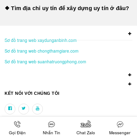
❖ Tìm địa chỉ uy tín để xây dựng uy tín ở đâu?
Sơ đồ trang web xaydunganbinh.com
Sơ đồ trang web chongthamgiare.com
Sơ đồ trang web suanhatruongphong.com
KẾT NỐI VỚI CHÚNG TÔI
NHẬN TIN KHUYẾN MÃI
Gọi Điện
Nhắn Tin
Chat Zalo
Messenger
Đăng ký