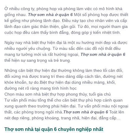
Ở nhiều công ty, phòng họp và phòng làm việc có mô hình khá
giống nhau.
Thợ sơn nhà ở quận 6
Một số phòng họp được thiết
kế giống như phòng lãnh đạo. Điều này tạo cho nhân viên và cấp
lãnh đạo cảm giác thân thiện, gần gũi. Từ đó, mọi người tham gia
cuộc họp đều cảm thấy bình đẳng, đóng góp ý kiến nhiệt tình.
Ngày nay nhà biệt thự hiện đại là một xu hướng mới đẹp và được
nhiều người yêu chuộng. Từ màu sắc đến các đồ nội thất đều
mang tư tưởng mới và rất hướng ngoại,
Thợ sơn nhà ở quận 6
thể hiện sự sang trọng và trẻ trung.
Những căn biệt thự hiện đại thường không làm theo lối cân đối,
đối xứng mà được trang trí theo dáng dấp cách tân, đường nét
khỏe khoắn, tự do.Biệt thự hiện đại dùng nhiều mảng, khối,
đường nét rõ ràng mang tính hình học
Chọn màu sơn nhà biệt thự hợp phong thủy, tuổi gia chủ
Tư vấn phối màu tổng thể cho căn biệt thự phù hợp cảnh quan
xung quanh theo trường phái hiện đại. Tư vấn phối màu nội ngoại
thất, các phòng trong ngôi nhà.
Thợ sơn nhà ở quận 6
Toát lên
nét đẹp riêng, phóng khoáng, trang nhã, hiện đại, đẳng cấp…
Thợ sơn nhà tại quận 6 chuyên nghiệp nhất