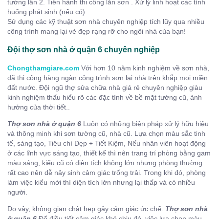
tường lần 2. Tiến hành thi công lăn sơn . Xử lý linh hoạt các tình
huống phát sinh (nếu có)
Sử dụng các kỹ thuật sơn nhà chuyên nghiệp tích lũy qua nhiều
công trình mang lại vẻ đẹp rạng rỡ cho ngôi nhà của bạn!
Đội thợ sơn nhà ở quận 6 chuyên nghiệp
Chongthamgiare.com
Với hơn 10 năm kinh nghiệm về sơn nhà,
đã thi công hàng ngàn công trình sơn lại nhà trên khắp mọi miền
đất nước. Đội ngũ thợ sửa chữa nhà giá rẻ chuyên nghiệp giàu
kinh nghiệm thấu hiểu rõ các đặc tính về bề mặt tường cũ, ảnh
hưởng của thời tiết..
Thợ sơn nhà ở quận 6
Luôn có những biện pháp xử lý hữu hiệu
và thông minh khi sơn tường cũ, nhà cũ. Lựa chọn màu sắc tinh
tế, sáng tạo, Tiêu chí Đẹp + Tiết Kiệm, Nếu nhân viên hoạt động
ở các lĩnh vực sáng tạo, thiết kế thì nên trang trí phòng bằng gam
màu sáng, kiểu cũ có diện tích không lớn nhưng phòng thường
rất cao nên dễ nảy sinh cảm giác trống trải. Trong khi đó, phòng
làm việc kiểu mới thì diện tích lớn nhưng lại thấp và có nhiều
người.
Do vậy, không gian chật hẹp gây cảm giác ức chế.
Thợ sơn nhà
ở quận 6
Để điều tiết cảm giác khó chịu đó, việc lựa chọn màu