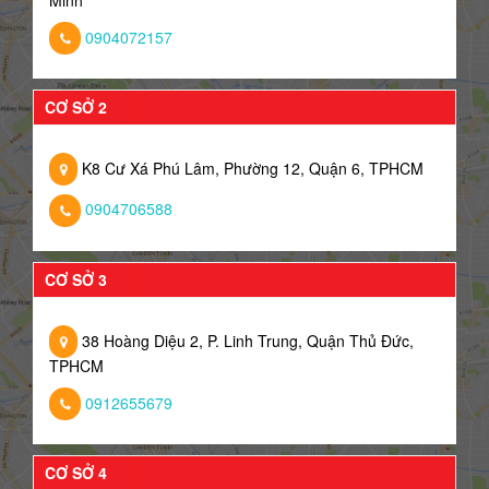
0904072157
CƠ SỞ 2
K8 Cư Xá Phú Lâm, Phường 12, Quận 6, TPHCM
0904706588
CƠ SỞ 3
38 Hoàng Diệu 2, P. Linh Trung, Quận Thủ Đức,
TPHCM
0912655679
CƠ SỞ 4