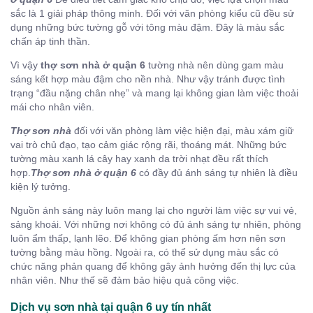
sắc là 1 giải pháp thông minh. Đối với văn phòng kiểu cũ đều sử
dụng những bức tường gỗ với tông màu đậm. Đây là màu sắc
chấn áp tinh thần.
Vì vậy
thợ sơn nhà ở quận 6
tường nhà nên dùng gam màu
sáng kết hợp màu đậm cho nền nhà. Như vậy tránh được tình
trạng “đầu nặng chân nhẹ” và mang lại không gian làm việc thoải
mái cho nhân viên.
Thợ sơn nhà
đối với văn phòng làm việc hiện đại, màu xám giữ
vai trò chủ đạo, tạo cảm giác rộng rãi, thoáng mát. Những bức
tường màu xanh lá cây hay xanh da trời nhạt đều rất thích
hợp.
Thợ sơn nhà ở quận 6
có đầy đủ ánh sáng tự nhiên là điều
kiện lý tưởng.
Nguồn ánh sáng này luôn mang lại cho người làm việc sự vui vẻ,
sảng khoái. Với những nơi không có đủ ánh sáng tự nhiên, phòng
luôn ẩm thấp, lạnh lẽo. Để không gian phòng ấm hơn nên sơn
tường bằng màu hồng. Ngoài ra, có thể sử dụng màu sắc có
chức năng phản quang để không gây ảnh hưởng đến thị lực của
nhân viên. Như thế sẽ đảm bảo hiệu quả công việc.
Dịch vụ sơn nhà tại quận 6 uy tín nhất