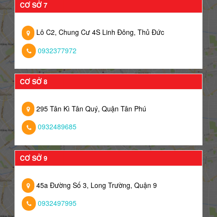
CƠ SỞ 7
Lô C2, Chung Cư 4S Linh Đông, Thủ Đức
0932377972
CƠ SỞ 8
295 Tân Kì Tân Quý, Quận Tân Phú
0932489685
CƠ SỞ 9
45a Đường Số 3, Long Trường, Quận 9
0932497995