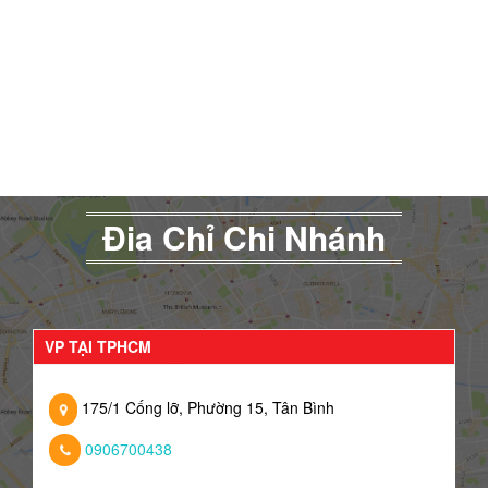
Đia Chỉ Chi Nhánh
VP TẠI TPHCM
175/1 Cống lỡ, Phường 15, Tân Bình
0906700438