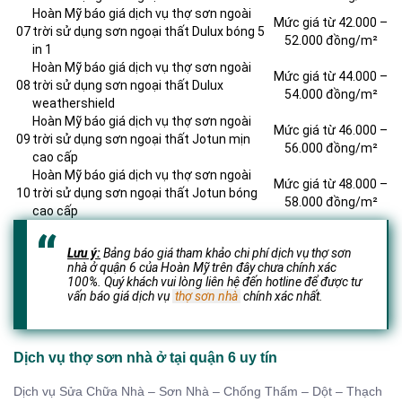
Hoàn Mỹ báo giá dịch vụ thợ sơn ngoài
Mức giá từ 42.000 –
07
trời sử dụng sơn ngoại thất Dulux bóng 5
52.000 đồng/m²
in 1
Hoàn Mỹ báo giá dịch vụ thợ sơn ngoài
Mức giá từ 44.000 –
08
trời sử dụng sơn ngoại thất Dulux
54.000 đồng/m²
weathershield
Hoàn Mỹ báo giá dịch vụ thợ sơn ngoài
Mức giá từ 46.000 –
09
trời sử dụng sơn ngoại thất Jotun mịn
56.000 đồng/m²
cao cấp
Hoàn Mỹ báo giá dịch vụ thợ sơn ngoài
Mức giá từ 48.000 –
10
trời sử dụng sơn ngoại thất Jotun bóng
58.000 đồng/m²
cao cấp
Lưu ý:
Bảng báo giá tham khảo chi phí dịch vụ thợ sơn
nhà ở quận 6 của Hoàn Mỹ trên đây chưa chính xác
100%. Quý khách vui lòng liên hệ đến hotline để được tư
vấn báo giá dịch vụ
thợ sơn nhà
chính xác nhất.
Dịch vụ thợ sơn nhà ở tại quận 6 uy tín
Dịch vụ Sửa Chữa Nhà – Sơn Nhà – Chống Thấm – Dột – Thạch