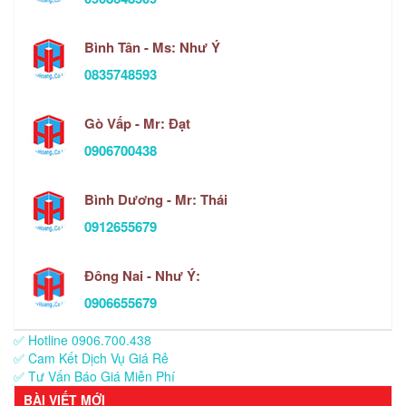
Bình Tân - Ms: Như Ý
0835748593
Gò Vấp - Mr: Đạt
0906700438
Bình Dương - Mr: Thái
0912655679
Đông Nai - Như Ý:
0906655679
✅ Hotline 0906.700.438
✅ Cam Kết Dịch Vụ Giá Rẻ
✅ Tư Vấn Báo Giá Miễn Phí
BÀI VIẾT MỚI