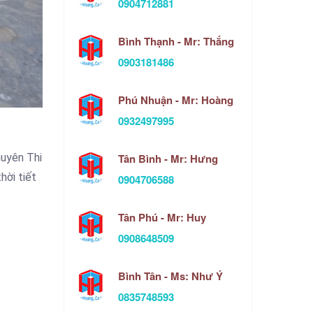
0904712881
Bình Thạnh - Mr: Thắng
0903181486
Phú Nhuận - Mr: Hoàng
0932497995
huyên Thi
Tân Bình - Mr: Hưng
hời tiết
0904706588
Tân Phú - Mr: Huy
0908648509
Bình Tân - Ms: Như Ý
0835748593