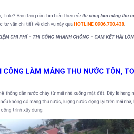
n, Tole? Bạn đang cần tìm hiểu thêm về
thi công làm máng thu n
c tư vấn chi tiết về dịch vụ này qua
HOTLINE 0906.700.438
.
 KIỆM CHI PHÍ – THI CÔNG NHANH CHÓNG – CAM KẾT HÀI LÒN
 CÔNG LÀM MÁNG THU NƯỚC TÔN, TO
hệ thống dẫn nước chảy từ mái nhà xuống mặt đất. Đây là hạng 
ì nếu không có máng thu nước, lượng nước đọng lại trên mái nhà,
 công trình xây dựng.