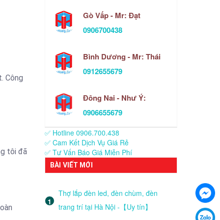
Gò Vấp - Mr: Đạt
0906700438
Bình Dương - Mr: Thái
0912655679
t. Công
Đông Nai - Như Ý:
0906655679
✅ Hotline 0906.700.438
✅ Cam Kết Dịch Vụ Giá Rẻ
g tôi đã
✅ Tư Vấn Báo Giá Miễn Phí
BÀI VIẾT MỚI
Thợ lắp đèn led, đèn chùm, đèn
trang trí tại Hà Nội -【Uy tín】
hoàn