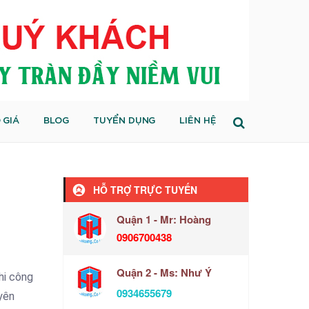
 GIÁ
BLOG
TUYỂN DỤNG
LIÊN HỆ
HỖ TRỢ TRỰC TUYẾN
Quận 1 - Mr: Hoàng
0906700438
Quận 2 - Ms: Như Ý
hi công
0934655679
yên