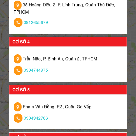
38 Hoàng Diệu 2, P. Linh Trung, Quận Thủ Đức,
TPHCM
0912655679
CƠ SỞ 4
Trần Não, P. Bình An, Quận 2, TPHCM
0904744975
CƠ SỞ 5
Phạm Văn Đồng, P.3, Quận Gò Vấp
0904942786