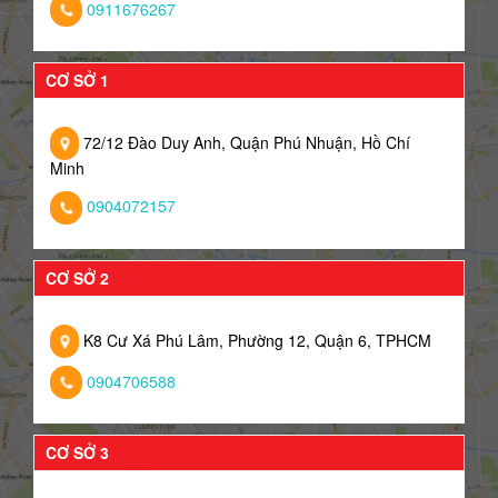
0911676267
CƠ SỞ 1
72/12 Đào Duy Anh, Quận Phú Nhuận, Hồ Chí
Minh
0904072157
CƠ SỞ 2
K8 Cư Xá Phú Lâm, Phường 12, Quận 6, TPHCM
0904706588
CƠ SỞ 3