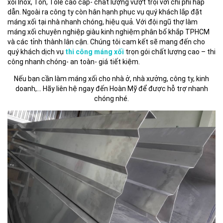
xối Inox, Tôn, Tole cao cấp- chất lượng vượt trội với chi phí hấp
dẫn. Ngoài ra công ty còn hân hạnh phục vụ quý khách lắp đặt
máng xối tại nhà nhanh chóng, hiệu quả. Với đội ngũ thợ làm
máng xối chuyên nghiệp giàu kinh nghiệm phân bố khắp TPHCM
và các tỉnh thành lân cận. Chúng tôi cam kết sẽ mang đến cho
quý khách dịch vụ
thi công máng xối
trọn gói chất lượng cao – thi
công nhanh chóng- an toàn- giá tiết kiệm.
Nếu bạn cần làm máng xối cho nhà ở, nhà xưởng, công ty, kinh
doanh,… Hãy liên hệ ngay đến Hoàn Mỹ để được hỗ trợ nhanh
chóng nhé.