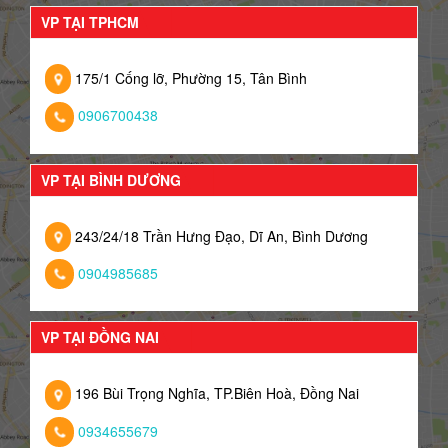
VP TẠI TPHCM
175/1 Cống lỡ, Phường 15, Tân Bình
0906700438
VP TẠI BÌNH DƯƠNG
243/24/18 Trần Hưng Đạo, Dĩ An, Bình Dương
0904985685
VP TẠI ĐỒNG NAI
196 Bùi Trọng Nghĩa, TP.Biên Hoà, Đồng Nai
0934655679