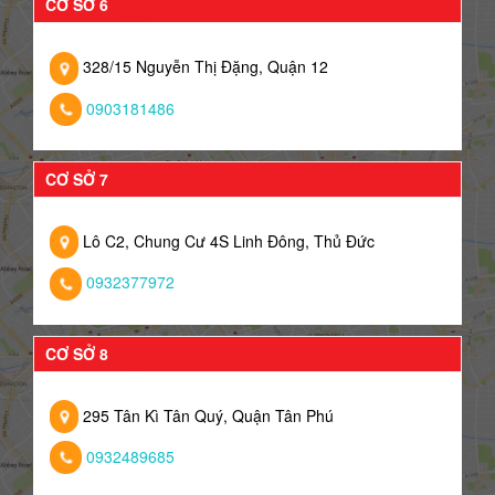
CƠ SỞ 6
328/15 Nguyễn Thị Đặng, Quận 12
0903181486
CƠ SỞ 7
Lô C2, Chung Cư 4S Linh Đông, Thủ Đức
0932377972
CƠ SỞ 8
295 Tân Kì Tân Quý, Quận Tân Phú
0932489685