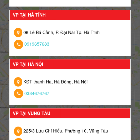
VP TẠI HÀ TĨNH
06 Lê Bá Cảnh, P. Đại Nài Tp. Hà Tĩnh
0919657683
VP TẠI HÀ NỘI
KĐT thanh Hà, Hà Đông, Hà Nội
0384676767
VP TẠI VŨNG TÀU
225/3 Lưu Chí Hiếu, Phường 10, Vũng Tàu