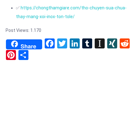
✅
https://chongthamgiare.com/tho-chuyen-sua-chua-
thay-mang-xoi-inox-ton-tole/
Post Views:
1.170
Facebook
Twitter
LinkedIn
Tumblr
Instapa
XIN
Re
Share
Pinterest
Share