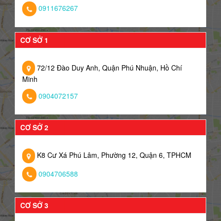
0911676267
CƠ SỞ 1
72/12 Đào Duy Anh, Quận Phú Nhuận, Hồ Chí
Minh
0904072157
CƠ SỞ 2
K8 Cư Xá Phú Lâm, Phường 12, Quận 6, TPHCM
0904706588
CƠ SỞ 3