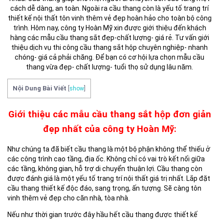
cách dễ dàng, an toàn. Ngoài ra cầu thang còn là yếu tố trang trí
thiết kế nội thất tôn vinh thêm vẻ đẹp hoàn hảo cho toàn bộ công
trình. Hôm nay, công ty Hoàn Mỹ xin được giới thiệu đến khách
hàng các mẫu cầu thang sắt đẹp-chất lượng- giá rẻ. Tư vấn giới
thiệu dịch vụ thi công cầu thang sắt hộp chuyên nghiệp- nhanh
chóng- giá cả phải chăng. Để bạn có cơ hội lựa chọn mẫu cầu
thang vừa đẹp- chất lượng- tuổi thọ sử dụng lâu năm.
Nội Dung Bài Viết
[
show
]
Giới thiệu các mẫu cầu thang sắt hộp đơn giản
đẹp nhất của công ty Hoàn Mỹ:
Như chúng ta đã biết cầu thang là một bộ phận không thể thiếu ở
các công trình cao tầng, địa ốc. Không chỉ có vai trò kết nối giữa
các tầng, không gian, hỗ trợ di chuyển thuận lợi. Cầu thang còn
được đánh giá là một yếu tố trang trí nội thất giá trị nhất. Lắp đặt
cầu thang thiết kế độc đáo, sang trọng, ấn tượng. Sẽ càng tôn
vinh thêm vẻ đẹp cho căn nhà, tòa nhà.
Nếu như thời gian trước đây hầu hết cầu thang được thiết kế