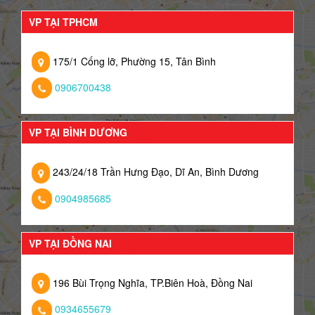
VP TẠI TPHCM
175/1 Cống lỡ, Phường 15, Tân Bình
0906700438
VP TẠI BÌNH DƯƠNG
243/24/18 Trần Hưng Đạo, Dĩ An, Bình Dương
0904985685
VP TẠI ĐỒNG NAI
196 Bùi Trọng Nghĩa, TP.Biên Hoà, Đồng Nai
0934655679