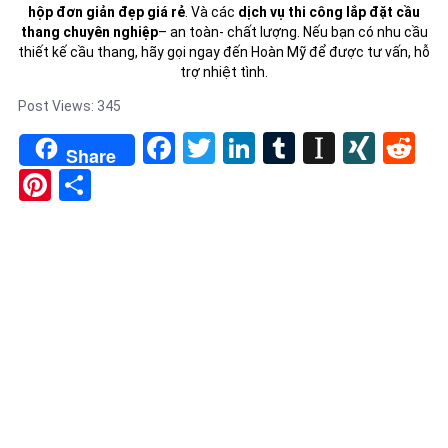
hộp đơn giản đẹp giá rẻ
. Và các
dịch vụ thi công lắp đặt cầu
thang chuyên nghiệp
– an toàn- chất lượng. Nếu bạn có nhu cầu
thiết kế cầu thang, hãy gọi ngay đến Hoàn Mỹ để được tư vấn, hỗ
trợ nhiệt tình.
Post Views:
345
Facebook
Twitter
LinkedIn
Tumblr
Instapa
XIN
Re
Share
Pinterest
Share