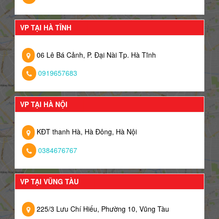
VP TẠI HÀ TĨNH
06 Lê Bá Cảnh, P. Đại Nài Tp. Hà Tĩnh
0919657683
VP TẠI HÀ NỘI
KĐT thanh Hà, Hà Đông, Hà Nội
0384676767
VP TẠI VŨNG TÀU
225/3 Lưu Chí Hiếu, Phường 10, Vũng Tàu