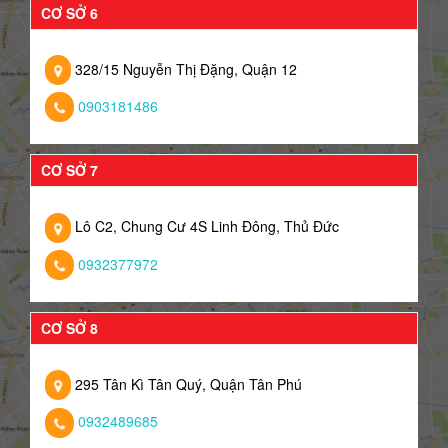
CƠ SỞ 6
328/15 Nguyễn Thị Đặng, Quận 12
0903181486
CƠ SỞ 7
Lô C2, Chung Cư 4S Linh Đông, Thủ Đức
0932377972
CƠ SỞ 8
295 Tân Kì Tân Quý, Quận Tân Phú
0932489685