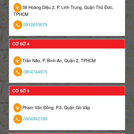
38 Hoàng Diệu 2, P. Linh Trung, Quận Thủ Đức,
TPHCM
0912655679
CƠ SỞ 4
Trần Não, P. Bình An, Quận 2, TPHCM
0904744975
CƠ SỞ 5
Phạm Văn Đồng, P.3, Quận Gò Vấp
0904942786