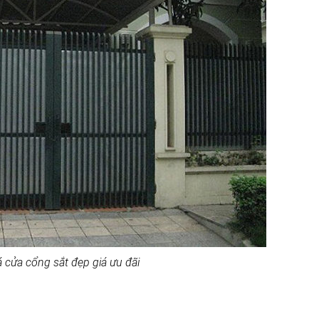
á cửa cổng sắt đẹp giá ưu đãi