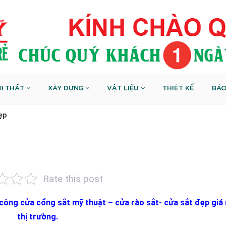
I THẤT
XÂY DỰNG
VẬT LIỆU
THIÊT KẾ
BÁO
ẹp
Rate this post
 công cửa cổng sắt mỹ thuật – cửa rào sắt- cửa sắt đẹp giá 
thị trường.