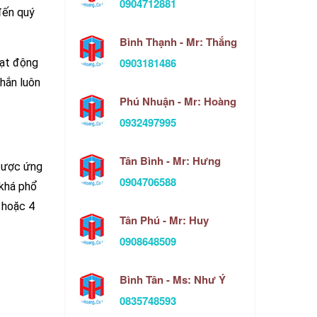
0904712881
đến quý
Bình Thạnh - Mr: Thắng
0903181486
oạt động
chắn luôn
Phú Nhuận - Mr: Hoàng
0932497995
Tân Bình - Mr: Hưng
 được ứng
0904706588
 khá phổ
 hoặc 4
Tân Phú - Mr: Huy
0908648509
Bình Tân - Ms: Như Ý
0835748593