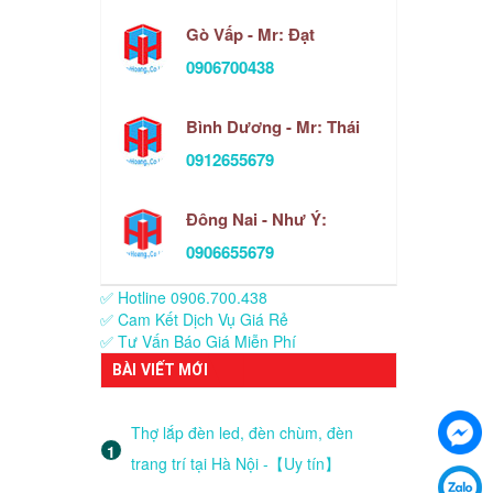
Gò Vấp - Mr: Đạt
0906700438
Bình Dương - Mr: Thái
0912655679
Đông Nai - Như Ý:
0906655679
✅ Hotline 0906.700.438
✅ Cam Kết Dịch Vụ Giá Rẻ
✅ Tư Vấn Báo Giá Miễn Phí
BÀI VIẾT MỚI
Thợ lắp đèn led, đèn chùm, đèn
trang trí tại Hà Nội -【Uy tín】