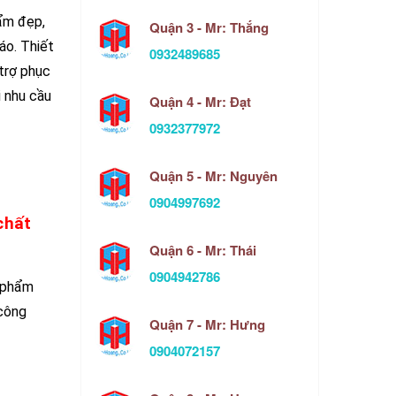
ẩm đẹp,
Quận 3 - Mr: Thắng
áo. Thiết
0932489685
 trợ phục
i nhu cầu
Quận 4 - Mr: Đạt
0932377972
Quận 5 - Mr: Nguyên
0904997692
chất
Quận 6 - Mr: Thái
0904942786
 phẩm
 công
Quận 7 - Mr: Hưng
0904072157