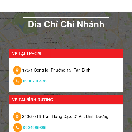
Đia Chỉ Chi Nhánh
VP TẠI TPHCM
175/1 Cống lỡ, Phường 15, Tân Bình
0906700438
VP TẠI BÌNH DƯƠNG
243/24/18 Trần Hưng Đạo, Dĩ An, Bình Dương
0904985685