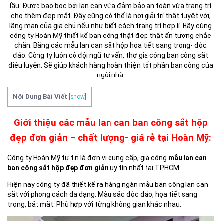
lầu. Được bao bọc bởi lan can vừa đảm bảo an toàn vừa trang trí
cho thêm đẹp mắt. Đây cũng có thể là nơi giải trí thật tuyệt vời,
lãng mạn của gia chủ nếu như biết cách trang trí hợp lí. Hãy cùng
công ty Hoàn Mỹ thiết kế ban công thật đẹp thật ấn tượng chắc
chắn. Bằng các mẫu lan can sắt hộp họa tiết sang trọng- độc
đáo. Công ty luôn có đội ngũ tư vấn, thợ gia công ban công sắt
điêu luyện. Sẽ giúp khách hàng hoàn thiện tốt phần ban công của
ngôi nhà.
Nội Dung Bài Viết
[
show
]
Giới thiệu các mẫu lan can ban công sắt hộp
đẹp đơn giản – chất lượng- giá rẻ tại Hoàn Mỹ:
Công ty Hoàn Mỹ tự tin là đơn vị cung cấp, gia công
mẫu lan can
ban công sắt hộp đẹp đơn giản
uy tín nhất tại TPHCM.
Hiện nay công ty đã thiết kế ra hàng ngàn mẫu ban công lan can
sắt với phong cách đa dạng. Màu sắc độc đáo, họa tiết sang
trọng, bắt mắt. Phù hợp với từng không gian khác nhau.