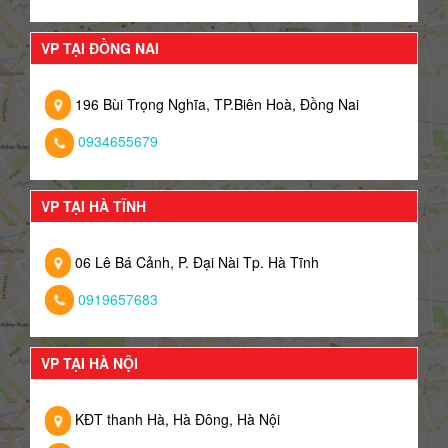
VP TẠI ĐỒNG NAI
196 Bùi Trọng Nghĩa, TP.Biên Hoà, Đồng Nai
0934655679
VP TẠI HÀ TĨNH
06 Lê Bá Cảnh, P. Đại Nài Tp. Hà Tĩnh
0919657683
VP TẠI HÀ NỘI
KĐT thanh Hà, Hà Đông, Hà Nội