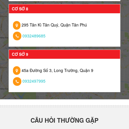
CƠ SỞ 8
295 Tân Kì Tân Quý, Quận Tân Phú
0932489685
CƠ SỞ 9
45a Đường Số 3, Long Trường, Quận 9
0932497995
CÂU HỎI THƯỜNG GẶP