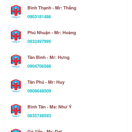
Bình Thạnh - Mr: Thắng
0903181486
Phú Nhuận - Mr: Hoàng
0932497995
Tân Bình - Mr: Hưng
0904706588
Tân Phú - Mr: Huy
0908648509
Bình Tân - Ms: Như Ý
0835748593
Gò Vấp - Mr: Đạt