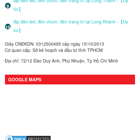
lắp đèn led, đèn chùm, đèn trang trí tại Long Thành -【Uy
tín】
lắp đèn led, đèn chùm, đèn trang trí tại Long Khánh -【Uy
tín】
Giấy CNĐKDN: 0312500495 cấp ngày 15/10/2013
Cơ quan cấp: Sở kế hoạch và đầu tư tỉnh TPHCM
Địa chỉ: 72/12 Đào Duy Anh, Phú Nhuận, Tp Hồ Chí Minh
GOOGLE MAPS