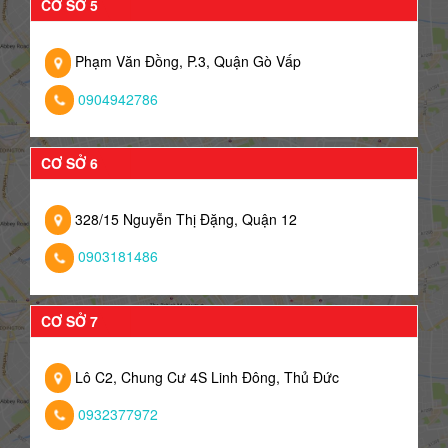
CƠ SỞ 5
Phạm Văn Đồng, P.3, Quận Gò Vấp
0904942786
CƠ SỞ 6
328/15 Nguyễn Thị Đặng, Quận 12
0903181486
CƠ SỞ 7
Lô C2, Chung Cư 4S Linh Đông, Thủ Đức
0932377972