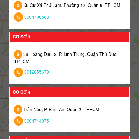
K8 Cư Xá Phú Lâm, Phường 12, Quận 6, TPHCM
0904706588
CƠ SỞ 3
38 Hoàng Diệu 2, P. Linh Trung, Quận Thủ Đức,
TPHCM
0912655679
CƠ SỞ 4
Trần Não, P. Bình An, Quận 2, TPHCM
0904744975