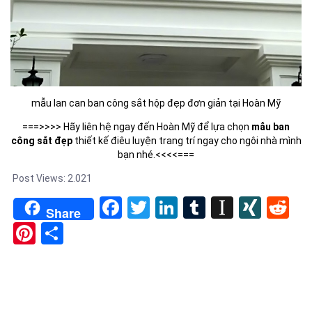
mẫu lan can ban công sắt hộp đẹp đơn giản tại Hoàn Mỹ
===>>>> Hãy liên hệ ngay đến Hoàn Mỹ để lựa chọn
mẫu ban
công sắt đẹp
thiết kế điêu luyện trang trí ngay cho ngôi nhà mình
bạn nhé.<<<<===
Post Views:
2.021
Facebook
Twitter
LinkedIn
Tumblr
Instapa
XIN
Re
Share
Pinterest
Share