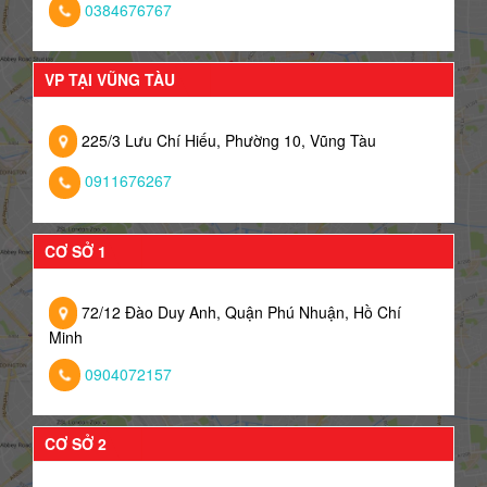
0384676767
VP TẠI VŨNG TÀU
225/3 Lưu Chí Hiếu, Phường 10, Vũng Tàu
0911676267
CƠ SỞ 1
72/12 Đào Duy Anh, Quận Phú Nhuận, Hồ Chí
Minh
0904072157
CƠ SỞ 2