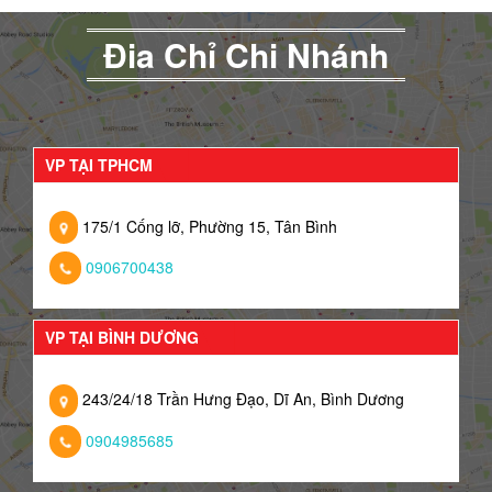
Đia Chỉ Chi Nhánh
VP TẠI TPHCM
175/1 Cống lỡ, Phường 15, Tân Bình
0906700438
VP TẠI BÌNH DƯƠNG
243/24/18 Trần Hưng Đạo, Dĩ An, Bình Dương
0904985685