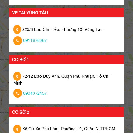
VP TẠI VŨNG TÀU
225/3 Lưu Chí Hiếu, Phường 10, Vũng Tàu
0911676267
CƠ SỞ 1
72/12 Đào Duy Anh, Quận Phú Nhuận, Hồ Chí
Minh
0904072157
CƠ SỞ 2
K8 Cư Xá Phú Lâm, Phường 12, Quận 6, TPHCM