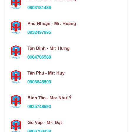
0903181486
Phú Nhuận - Mr: Hoàng
0932497995
Tân Bình - Mr: Hưng
0904706588
Tân Phú - Mr: Huy
0908648509
Bình Tân - Ms: Như Ý
0835748593
Gò Vấp - Mr: Đạt
0906700438