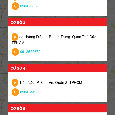
0904706588
CƠ SỞ 3
38 Hoàng Diệu 2, P. Linh Trung, Quận Thủ Đức,
TPHCM
0912655679
CƠ SỞ 4
Trần Não, P. Bình An, Quận 2, TPHCM
0904744975
CƠ SỞ 5