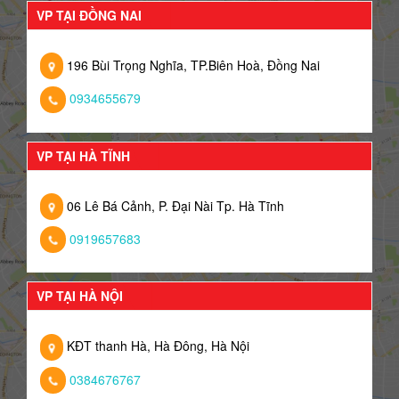
VP TẠI ĐỒNG NAI
196 Bùi Trọng Nghĩa, TP.Biên Hoà, Đồng Nai
0934655679
VP TẠI HÀ TĨNH
06 Lê Bá Cảnh, P. Đại Nài Tp. Hà Tĩnh
0919657683
VP TẠI HÀ NỘI
KĐT thanh Hà, Hà Đông, Hà Nội
0384676767