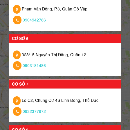
Phạm Văn Đồng, P.3, Quận Gò Vấp
0904942786
CƠ SỞ 6
328/15 Nguyễn Thị Đặng, Quận 12
0903181486
CƠ SỞ 7
Lô C2, Chung Cư 4S Linh Đông, Thủ Đức
0932377972
CƠ SỞ 8