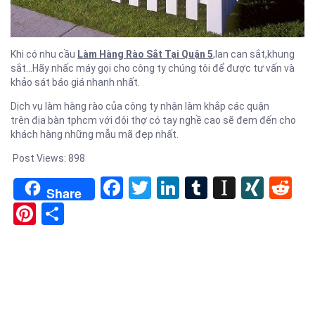
Khi có nhu cầu
Làm Hàng Rào Sắt Tại Quận 5
,lan can sắt,khung
sắt…Hãy nhấc máy gọi cho công ty chúng tôi để được tư vấn và
khảo sát báo giá nhanh nhất.
Dịch vụ làm hàng rào của công ty nhận làm khắp các quận
trên địa bàn tphcm với đội thợ có tay nghề cao sẽ đem đến cho
khách hàng những mẫu mã đẹp nhất.
Post Views:
898
Facebook
Twitter
LinkedIn
Tumblr
Instapa
XIN
Re
Share
Pinterest
Share