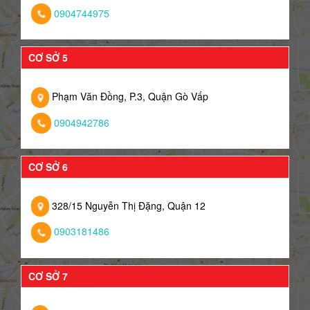
0904744975
CƠ SỞ 5
Phạm Văn Đồng, P.3, Quận Gò Vấp
0904942786
CƠ SỞ 6
328/15 Nguyễn Thị Đặng, Quận 12
0903181486
CƠ SỞ 7