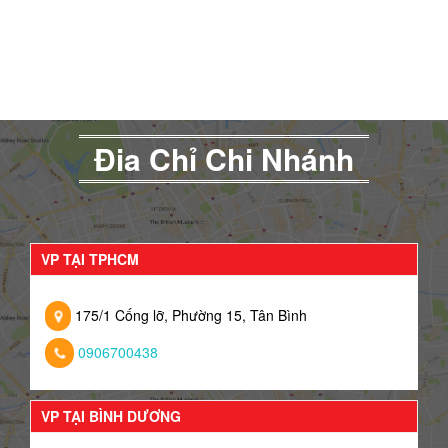
Đia Chỉ Chi Nhánh
VP TẠI TPHCM
175/1 Cống lỡ, Phường 15, Tân Bình
0906700438
VP TẠI BÌNH DƯƠNG