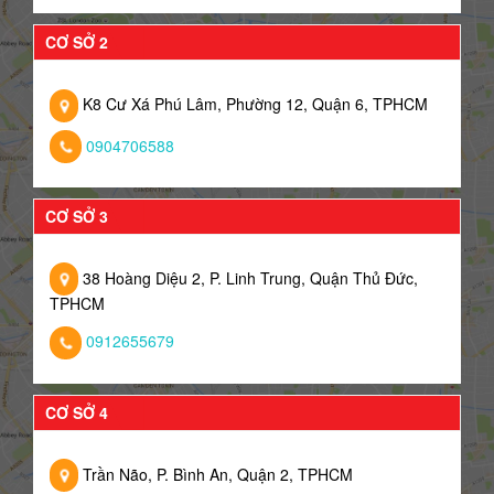
CƠ SỞ 2
K8 Cư Xá Phú Lâm, Phường 12, Quận 6, TPHCM
0904706588
CƠ SỞ 3
38 Hoàng Diệu 2, P. Linh Trung, Quận Thủ Đức,
TPHCM
0912655679
CƠ SỞ 4
Trần Não, P. Bình An, Quận 2, TPHCM