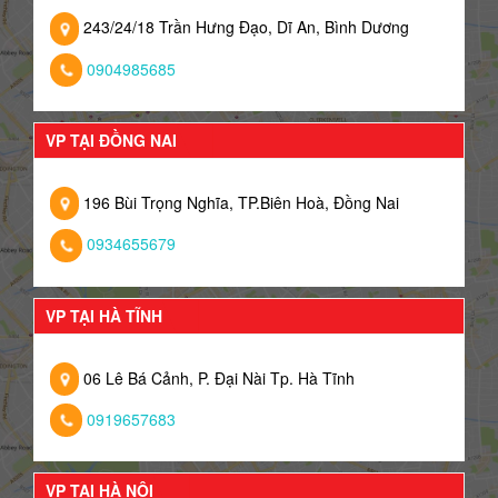
243/24/18 Trần Hưng Đạo, Dĩ An, Bình Dương
0904985685
VP TẠI ĐỒNG NAI
196 Bùi Trọng Nghĩa, TP.Biên Hoà, Đồng Nai
0934655679
VP TẠI HÀ TĨNH
06 Lê Bá Cảnh, P. Đại Nài Tp. Hà Tĩnh
0919657683
VP TẠI HÀ NỘI