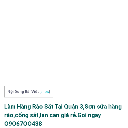
Nội Dung Bài Viết
[
show
]
Làm Hàng Rào Sắt Tại Quận 3,Sơn sửa hàng
rào,cổng sắt,lan can giá rẻ.Gọi ngay
O9O67OO438