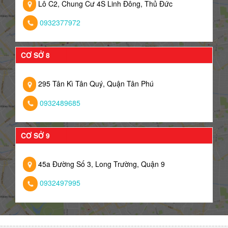
Lô C2, Chung Cư 4S Linh Đông, Thủ Đức
0932377972
CƠ SỞ 8
295 Tân Kì Tân Quý, Quận Tân Phú
0932489685
CƠ SỞ 9
45a Đường Số 3, Long Trường, Quận 9
0932497995