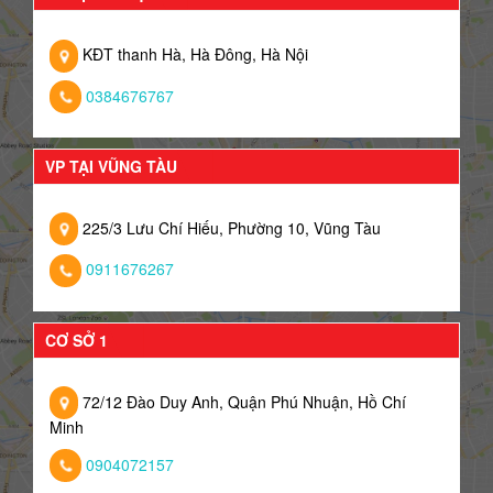
KĐT thanh Hà, Hà Đông, Hà Nội
0384676767
VP TẠI VŨNG TÀU
225/3 Lưu Chí Hiếu, Phường 10, Vũng Tàu
0911676267
CƠ SỞ 1
72/12 Đào Duy Anh, Quận Phú Nhuận, Hồ Chí
Minh
0904072157