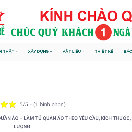
I THẤT
XÂY DỰNG
VẬT LIỆU
THIÊT KẾ
BÁO
5/5 - (1 bình chọn)
QUẦN ÁO – LÀM TỦ QUẦN ÁO THEO YÊU CẦU, KÍCH THƯỚC,
LƯỢNG