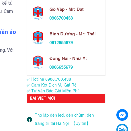
t kế tủ
Gò Vấp - Mr: Đạt
ầu. Cam
0906700438
uần áo
Bình Dương - Mr: Thái
0912655679
ng. Với
Đông Nai - Như Ý:
0906655679
✅ Hotline 0906.700.438
✅ Cam Kết Dịch Vụ Giá Rẻ
✅ Tư Vấn Báo Giá Miễn Phí
BÀI VIẾT MỚI
Thợ lắp đèn led, đèn chùm, đèn
trang trí tại Hà Nội -【Uy tín】