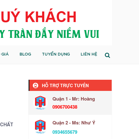
 GIÁ
BLOG
TUYỂN DỤNG
LIÊN HỆ
HỖ TRỢ TRỰC TUYẾN
Quận 1 - Mr: Hoàng
0906700438
Quận 2 - Ms: Như Ý
 CHẤT
0934655679