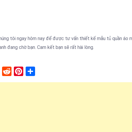
 chúng tôi ngay hôm nay để được tư vấn thiết kế mẫu tủ quần áo 
ranh đang chờ bạn. Cam kết bạn sẽ rất hài lòng.
lr
stapaper
XING
Reddit
Pinterest
Share