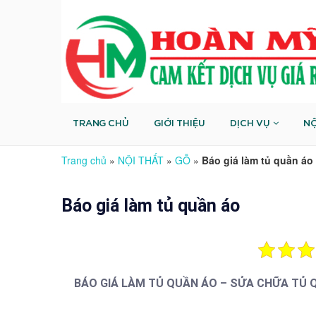
TRANG CHỦ
GIỚI THIỆU
DỊCH VỤ
NỘ
Trang chủ
»
NỘI THẤT
»
GỖ
»
Báo giá làm tủ quần áo
Báo giá làm tủ quần áo
BÁO GIÁ LÀM TỦ QUẦN ÁO – SỬA CHỮA TỦ 