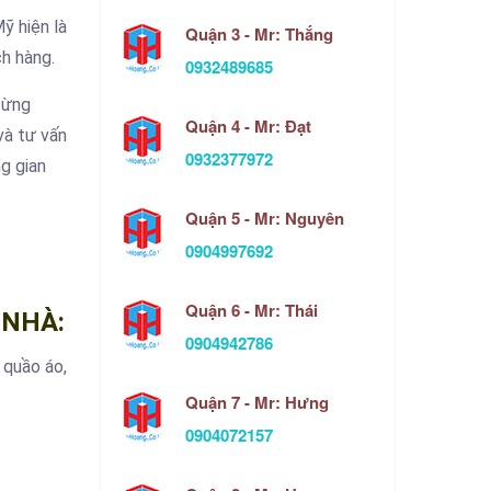
ỹ hiện là
Quận 3 - Mr: Thắng
ch hàng.
0932489685
từng
Quận 4 - Mr: Đạt
và tư vấn
0932377972
g gian
Quận 5 - Mr: Nguyên
0904997692
Quận 6 - Mr: Thái
 NHÀ:
0904942786
 quầo áo,
Quận 7 - Mr: Hưng
0904072157