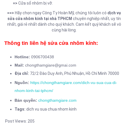
=>
Cửa sổ nhôm bị vỡ.
==>
Hãy chọn ngay Công Ty Hoàn Mỹ, chúng tôi luôn có
dịch vụ
sửa cửa nhôm kính tại nhà TPHCM
chuyên nghiệp nhất, uy tín
nhất, giá rẻ nhất dành cho quý khách. Cam kết quý khách sẽ vô
cùng hài lòng.
Thông tin liên hệ sửa cửa nhôm kính:
Hotline:
0906700438
Mail:
chongthamgiare@gmai.com
Địa chỉ:
72/2 Đào Duy Anh,
Phú Nhuận,
Hồ Chí Minh 70000
Nguồn:
https://chongthamgiare.com/dich-vu-sua-cua-di-
nhom-kinh-tai-tphcm/
Bản quyền:
chongthamgiare.com
Tags:
dich vu sua chua nhom kinh
Post Views:
205