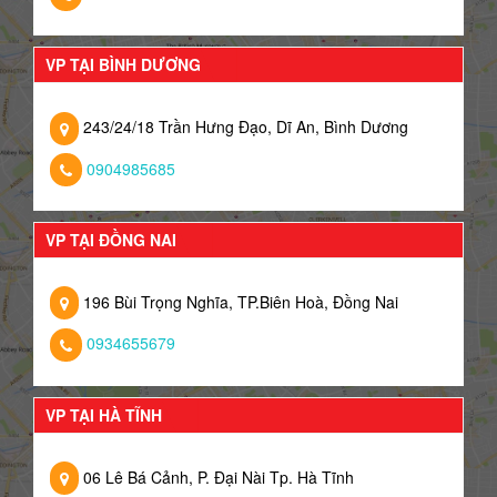
VP TẠI BÌNH DƯƠNG
243/24/18 Trần Hưng Đạo, Dĩ An, Bình Dương
0904985685
VP TẠI ĐỒNG NAI
196 Bùi Trọng Nghĩa, TP.Biên Hoà, Đồng Nai
0934655679
VP TẠI HÀ TĨNH
06 Lê Bá Cảnh, P. Đại Nài Tp. Hà Tĩnh