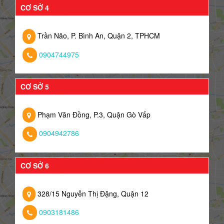
CƠ SỞ 4
Trần Não, P. Bình An, Quận 2, TPHCM
0904744975
CƠ SỞ 5
Phạm Văn Đồng, P.3, Quận Gò Vấp
0904942786
CƠ SỞ 6
328/15 Nguyễn Thị Đặng, Quận 12
0903181486