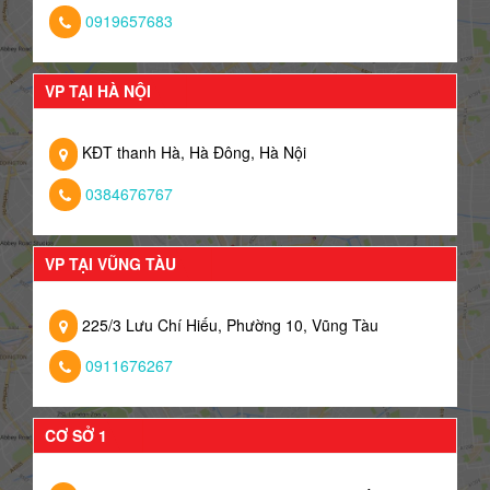
0919657683
VP TẠI HÀ NỘI
KĐT thanh Hà, Hà Đông, Hà Nội
0384676767
VP TẠI VŨNG TÀU
225/3 Lưu Chí Hiếu, Phường 10, Vũng Tàu
0911676267
CƠ SỞ 1