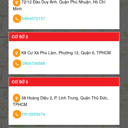
72/12 Đào Duy Anh, Quận Phú Nhuận, Hồ Chí
Minh
0904072157
CƠ SỞ 2
K8 Cư Xá Phú Lâm, Phường 12, Quận 6, TPHCM
0904706588
CƠ SỞ 3
38 Hoàng Diệu 2, P. Linh Trung, Quận Thủ Đức,
TPHCM
0912655679