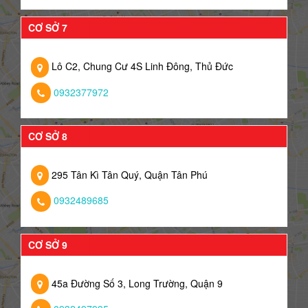
CƠ SỞ 7
Lô C2, Chung Cư 4S Linh Đông, Thủ Đức
0932377972
CƠ SỞ 8
295 Tân Kì Tân Quý, Quận Tân Phú
0932489685
CƠ SỞ 9
45a Đường Số 3, Long Trường, Quận 9