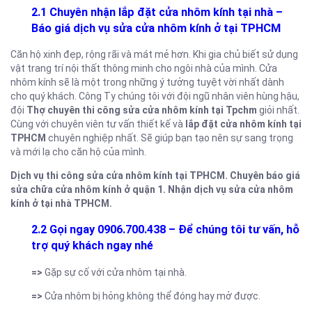
2.1 Chuyên nhận lắp đặt cửa nhôm kính tại nhà –
Báo giá dịch vụ sửa cửa nhôm kính ở tại TPHCM
Căn hộ xinh đẹp, rộng rãi và mát mẻ hơn. Khi gia chủ biết sử dụng
vật trang trí nội thất thông minh cho ngôi nhà của mình. Cửa
nhôm kính sẽ là một trong những ý tưởng tuyệt vời nhất dành
cho quý khách. Công Ty chúng tôi với đội ngũ nhân viên hùng hậu,
đội
Thợ chuyên thi công sửa cửa nhôm kính tại Tpchm
giỏi nhất.
Cùng với chuyên viên tư vấn thiết kế và
lắp đặt cửa nhôm kính tại
TPHCM
chuyên nghiệp nhất. Sẽ giúp bạn tạo nên sự sang trọng
và mới lạ cho căn hộ của mình.
Dịch vụ thi công sửa cửa nhôm kính tại TPHCM. Chuyên báo giá
sửa chữa cửa nhôm kính ở quận 1. Nhận dịch vụ sửa cửa nhôm
kính ở tại nhà TPHCM.
2.2 Gọi ngay 0906.700.438 – Để chúng tôi tư vấn, hỗ
trợ quý khách ngay nhé
=>
Gặp sự cố với cửa nhôm tại nhà.
=>
Cửa nhôm bị hỏng không thể đóng hay mở được.