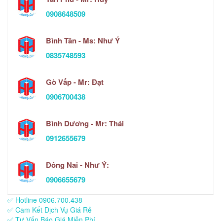
0908648509
Bình Tân - Ms: Như Ý
0835748593
Gò Vấp - Mr: Đạt
0906700438
Bình Dương - Mr: Thái
0912655679
Đông Nai - Như Ý:
0906655679
✅ Hotline 0906.700.438
✅ Cam Kết Dịch Vụ Giá Rẻ
✅ Tư Vấn Báo Giá Miễn Phí