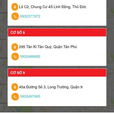
Lô C2, Chung Cư 4S Linh Đông, Thủ Đức
0932377972
CƠ SỞ 8
295 Tân Kì Tân Quý, Quận Tân Phú
0932489685
CƠ SỞ 9
45a Đường Số 3, Long Trường, Quận 9
0932497995