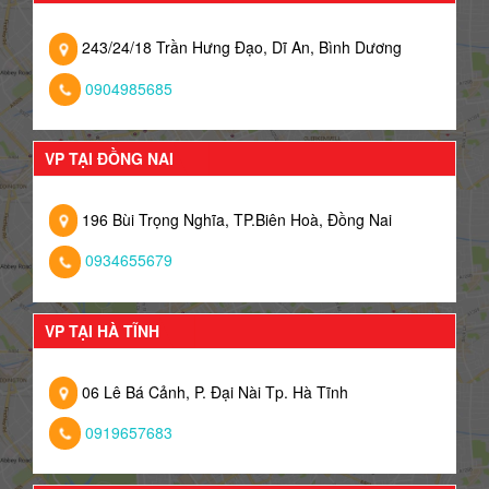
243/24/18 Trần Hưng Đạo, Dĩ An, Bình Dương
0904985685
VP TẠI ĐỒNG NAI
196 Bùi Trọng Nghĩa, TP.Biên Hoà, Đồng Nai
0934655679
VP TẠI HÀ TĨNH
06 Lê Bá Cảnh, P. Đại Nài Tp. Hà Tĩnh
0919657683