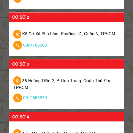
CƠ SỞ 2
K8 Cư Xá Phú Lâm, Phường 12, Quận 6, TPHCM
0904706588
CƠ SỞ 3
38 Hoàng Diệu 2, P. Linh Trung, Quận Thủ Đức,
TPHCM
0912655679
CƠ SỞ 4