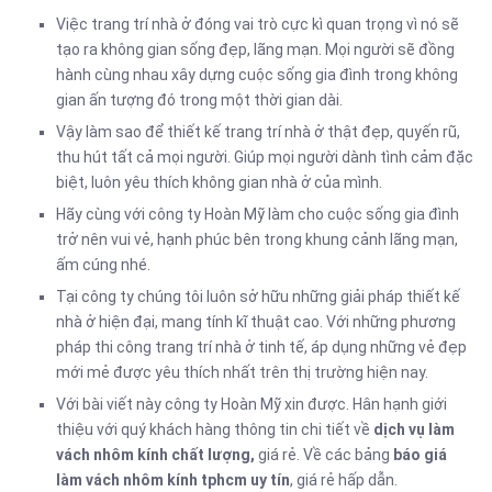
Việc trang trí nhà ở đóng vai trò cực kì quan trọng vì nó sẽ
tạo ra không gian sống đẹp, lãng mạn. Mọi người sẽ đồng
hành cùng nhau xây dựng cuộc sống gia đình trong không
gian ấn tượng đó trong một thời gian dài.
Vậy làm sao để thiết kế trang trí nhà ở thật đẹp, quyến rũ,
thu hút tất cả mọi người. Giúp mọi người dành tình cảm đặc
biệt, luôn yêu thích không gian nhà ở của mình.
Hãy cùng với công ty Hoàn Mỹ làm cho cuộc sống gia đình
trở nên vui vẻ, hạnh phúc bên trong khung cảnh lãng mạn,
ấm cúng nhé.
Tại công ty chúng tôi luôn sở hữu những giải pháp thiết kế
nhà ở hiện đại, mang tính kĩ thuật cao. Với những phương
pháp thi công trang trí nhà ở tinh tế, áp dụng những vẻ đẹp
mới mẻ được yêu thích nhất trên thị trường hiện nay.
Với bài viết này công ty Hoàn Mỹ xin được. Hân hạnh giới
thiệu với quý khách hàng thông tin chi tiết về
dịch vụ làm
vách nhôm kính chất lượng,
giá rẻ. Về các bảng
báo giá
làm vách nhôm kính tphcm uy tín
, giá rẻ hấp dẫn.