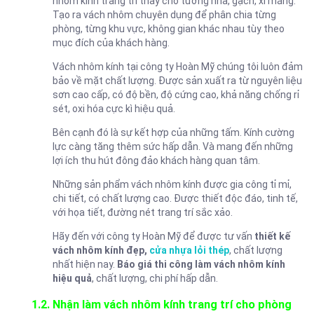
nhôm kính trang trí thay cho tường nhà, gạch, xi măng.
Tạo ra vách nhôm chuyên dụng để phân chia từng
phòng, từng khu vực, không gian khác nhau tùy theo
mục đích của khách hàng.
Vách nhôm kính tại công ty Hoàn Mỹ chúng tôi luôn đảm
bảo về mặt chất lượng. Được sản xuất ra từ nguyên liệu
sơn cao cấp, có độ bền, độ cứng cao, khả năng chống rỉ
sét, oxi hóa cực kì hiệu quả.
Bên cạnh đó là sự kết hợp của những tấm. Kính cường
lực càng tăng thêm sức hấp dẫn. Và mang đến những
lợi ích thu hút đông đảo khách hàng quan tâm.
Những sản phẩm vách nhôm kính được gia công tỉ mỉ,
chi tiết, có chất lượng cao. Được thiết độc đáo, tinh tế,
với họa tiết, đường nét trang trí sắc xảo.
Hãy đến với công ty Hoàn Mỹ để được tư vấn
thiết kế
vách nhôm kính đẹp,
cửa nhựa lỏi thép
, chất lượng
nhất hiện nay.
Báo giá thi công làm vách nhôm kính
hiệu quả
, chất lượng, chi phí hấp dẫn.
1.2. Nhận làm vách nhôm kính trang trí cho phòng