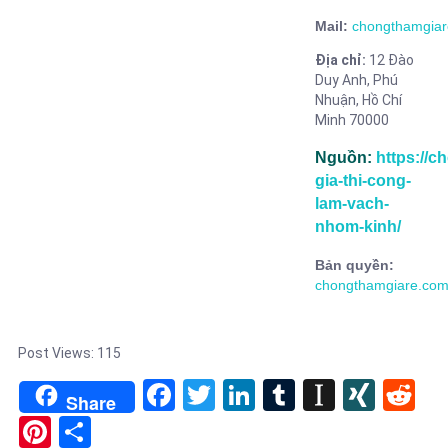
Mail:
chongthamgia
Địa chỉ:
12 Đào
Duy Anh,
Phú
Nhuận,
Hồ Chí
Minh 70000
Nguồn:
https://
gia-thi-cong-
lam-vach-
nhom-kinh/
Bản quyền:
chongthamgiare.co
Post Views:
115
Facebook
Twitter
LinkedIn
Tumblr
Instapa
XIN
Re
Share
Pinterest
Share