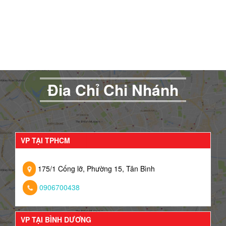
Đia Chỉ Chi Nhánh
VP TẠI TPHCM
175/1 Cống lỡ, Phường 15, Tân Bình
0906700438
VP TẠI BÌNH DƯƠNG