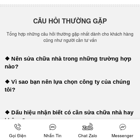
CÂU HỎI THƯỜNG GẶP
Tổng hợp những câu hỏi thường gặp nhất dành cho khách hàng
cũng như người cần tư vấn
❖ Nên sửa chữa nhà trong những trường hợp
nào?
❖ Vì sao bạn nên lựa chọn công ty của chúng
tôi?
❖ Dấu hiệu nhận biết có cần sửa chữa nhà hay
không?
Gọi Điện
Nhắn Tin
Chat Zalo
Messenger
❖ Tìm địa chỉ uy tín để xây dựng uy tín ở đâu?