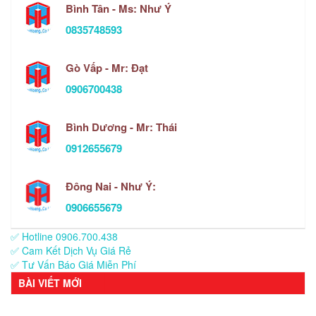
Bình Tân - Ms: Như Ý
0835748593
Gò Vấp - Mr: Đạt
0906700438
Bình Dương - Mr: Thái
0912655679
Đông Nai - Như Ý:
0906655679
✅ Hotline 0906.700.438
✅ Cam Kết Dịch Vụ Giá Rẻ
✅ Tư Vấn Báo Giá Miễn Phí
BÀI VIẾT MỚI