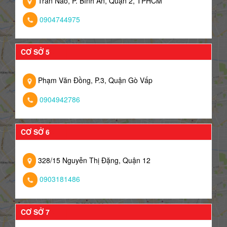
Trần Não, P. Bình An, Quận 2, TPHCM
0904744975
CƠ SỞ 5
Phạm Văn Đồng, P.3, Quận Gò Vấp
0904942786
CƠ SỞ 6
328/15 Nguyễn Thị Đặng, Quận 12
0903181486
CƠ SỞ 7