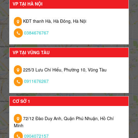
VP TẠI HÀ NỘI
KĐT thanh Hà, Hà Đông, Hà Nội
0384676767
VP TẠI VŨNG TÀU
225/3 Lưu Chí Hiếu, Phường 10, Vũng Tàu
0911676267
CƠ SỞ 1
72/12 Đào Duy Anh, Quận Phú Nhuận, Hồ Chí
Minh
0904072157