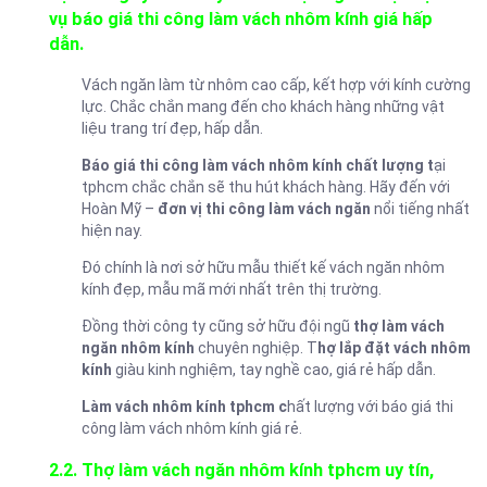
vụ báo giá thi công làm vách nhôm kính giá hấp
dẫn.
Vách ngăn làm từ nhôm cao cấp, kết hợp với kính cường
lực. Chắc chắn mang đến cho khách hàng những vật
liệu trang trí đẹp, hấp dẫn.
Báo giá thi công làm vách nhôm kính chất lượng t
ại
tphcm chắc chắn sẽ thu hút khách hàng. Hãy đến với
Hoàn Mỹ –
đơn vị thi công làm vách ngăn
nổi tiếng nhất
hiện nay.
Đó chính là nơi sở hữu mẫu thiết kế vách ngăn nhôm
kính đẹp, mẫu mã mới nhất trên thị trường.
Đồng thời công ty cũng sở hữu đội ngũ
thợ làm vách
ngăn nhôm kính
chuyên nghiệp. T
hợ lắp đặt vách nhôm
kính
giàu kinh nghiệm, tay nghề cao, giá rẻ hấp dẫn.
Làm vách nhôm kính tphcm c
hất lượng với báo giá thi
công làm vách nhôm kính giá rẻ.
2.2. Thợ làm vách ngăn nhôm kính tphcm uy tín,