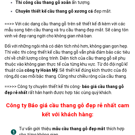
Thi công cầu thang gỗ xoắn
ấn tượng.
Chuyên thiết kế cầu thang gỗ xương cá
đẹp mắt.
==>> Với các dạng cầu thang gỗ trên sẽ thiết kế đi kèm với các
mẫu song tiện cầu thang và trụ cầu thang đẹp mắt. Sẽ càng tôn
vinh vẻ đẹp rạng ngời cho không gian nhà bạn.
Đối với những ngôi nhà có diện tích nhỏ hơn, không gian gọn hẹp.
Thì việc thi công thiết kế cầu thang gỗ vẫn phải đảm bảo các tiêu
chí về chất lượng công trình. Diện tích của cầu thang gỗ sẽ phụ
thuộc vào không gian thực tế của từng khu vực. Từ đó đội ngũ kĩ
thuật của
công ty Hoàn Mỹ.
Sẽ thiết kế đúng kích thước của độ
rộng,độ cao mỗi bậc thang. Cũng như chiều rộng của cầu thang.
==>>> Công ty chuyên thiết kế thi công-
báo giá cầu thang gỗ
đẹp rẻ nhất
rất hân hạnh được hợp tác cùng quý khách.
Công ty Báo giá cầu thang gỗ đẹp rẻ nhất cam
kết với khách hàng:
Tư vấn giới thiệu
mẫu cầu thang gỗ đẹp mắt
thích hợp
cho từng không gian.