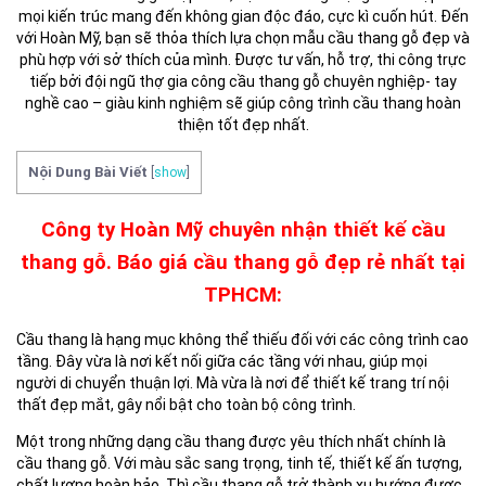
mọi kiến trúc mang đến không gian độc đáo, cực kì cuốn hút. Đến
với Hoàn Mỹ, bạn sẽ thỏa thích lựa chọn mẫu cầu thang gỗ đẹp và
phù hợp với sở thích của mình. Được tư vấn, hỗ trợ, thi công trực
tiếp bởi đội ngũ thợ gia công cầu thang gỗ chuyên nghiệp- tay
nghề cao – giàu kinh nghiệm sẽ giúp công trình cầu thang hoàn
thiện tốt đẹp nhất.
Nội Dung Bài Viết
[
show
]
Công ty Hoàn Mỹ chuyên nhận thiết kế cầu
thang gỗ. Báo giá cầu thang gỗ đẹp rẻ nhất tại
TPHCM:
Cầu thang là hạng mục không thể thiếu đối với các công trình cao
tầng. Đây vừa là nơi kết nối giữa các tầng với nhau, giúp mọi
người di chuyển thuận lợi. Mà vừa là nơi để thiết kế trang trí nội
thất đẹp mắt, gây nổi bật cho toàn bộ công trình.
Một trong những dạng cầu thang được yêu thích nhất chính là
cầu thang gỗ. Với màu sắc sang trọng, tinh tế, thiết kế ấn tượng,
chất lượng hoàn hảo. Thì cầu thang gỗ trở thành xu hướng được