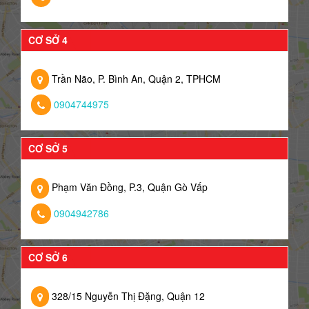
CƠ SỞ 4
Trần Não, P. Bình An, Quận 2, TPHCM
0904744975
CƠ SỞ 5
Phạm Văn Đồng, P.3, Quận Gò Vấp
0904942786
CƠ SỞ 6
328/15 Nguyễn Thị Đặng, Quận 12