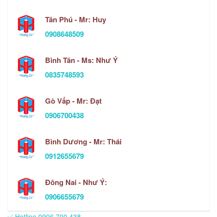
Tân Phú - Mr: Huy
0908648509
Bình Tân - Ms: Như Ý
0835748593
Gò Vấp - Mr: Đạt
0906700438
Bình Dương - Mr: Thái
0912655679
Đông Nai - Như Ý:
0906655679
✅ Hotline 0906.700.438