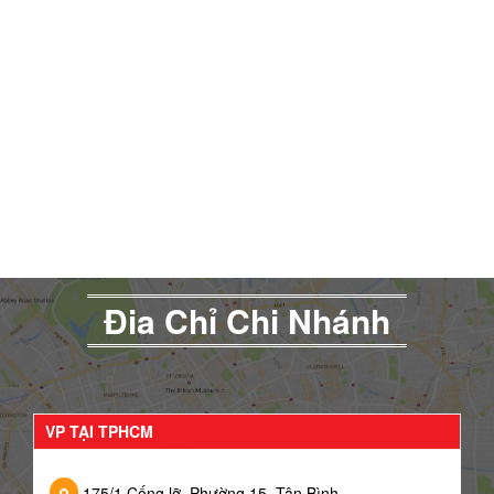
Đia Chỉ Chi Nhánh
VP TẠI TPHCM
175/1 Cống lỡ, Phường 15, Tân Bình