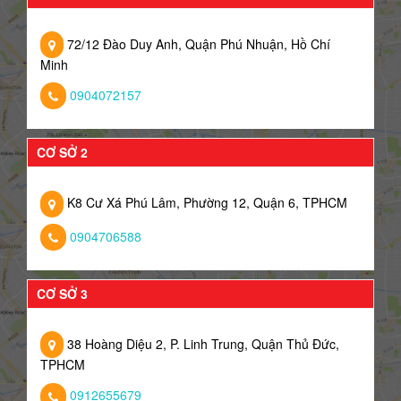
72/12 Đào Duy Anh, Quận Phú Nhuận, Hồ Chí
Minh
0904072157
CƠ SỞ 2
K8 Cư Xá Phú Lâm, Phường 12, Quận 6, TPHCM
0904706588
CƠ SỞ 3
38 Hoàng Diệu 2, P. Linh Trung, Quận Thủ Đức,
TPHCM
0912655679