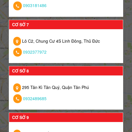
0903181486
CƠ SỞ 7
Lô C2, Chung Cư 4S Linh Đông, Thủ Đức
0932377972
CƠ SỞ 8
295 Tân Kì Tân Quý, Quận Tân Phú
0932489685
CƠ SỞ 9