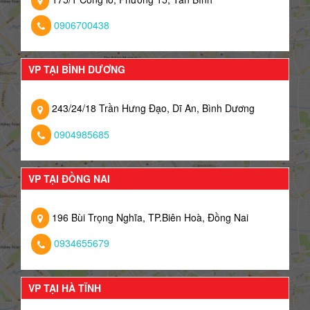
0906700438
VP TẠI BÌNH DƯƠNG
243/24/18 Trần Hưng Đạo, Dĩ An, Bình Dương
0904985685
VP TẠI ĐỒNG NAI
196 Bùi Trọng Nghĩa, TP.Biên Hoà, Đồng Nai
0934655679
VP TẠI HÀ TĨNH