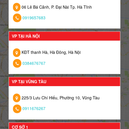
06 Lê Bá Cảnh, P. Đại Nài Tp. Hà Tĩnh
0919657683
VP TẠI HÀ NỘI
KĐT thanh Hà, Hà Đông, Hà Nội
0384676767
VP TẠI VŨNG TÀU
225/3 Lưu Chí Hiếu, Phường 10, Vũng Tàu
0911676267
CƠ SỞ 1