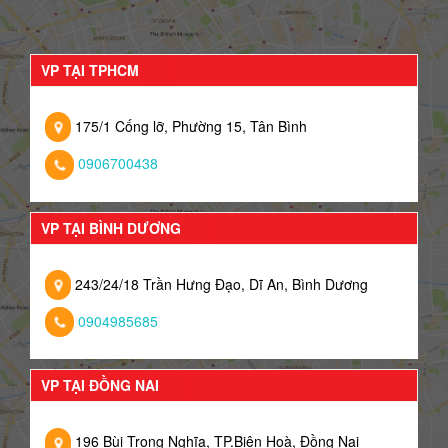
VP TẠI TPHCM
175/1 Cống lỡ, Phường 15, Tân Bình
0906700438
VP TẠI BÌNH DƯƠNG
243/24/18 Trần Hưng Đạo, Dĩ An, Bình Dương
0904985685
VP TẠI ĐỒNG NAI
196 Bùi Trọng Nghĩa, TP.Biên Hoà, Đồng Nai