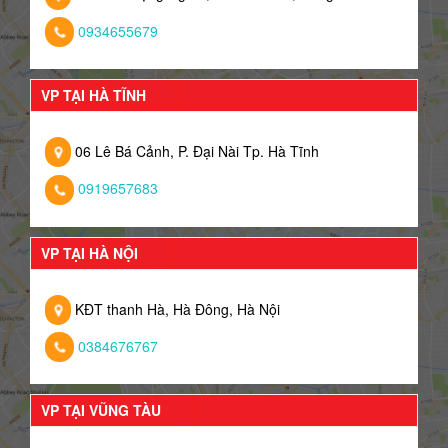
0934655679
VP TẠI HÀ TĨNH
06 Lê Bá Cảnh, P. Đại Nài Tp. Hà Tĩnh
0919657683
VP TẠI HÀ NỘI
KĐT thanh Hà, Hà Đông, Hà Nội
0384676767
VP TẠI VŨNG TÀU