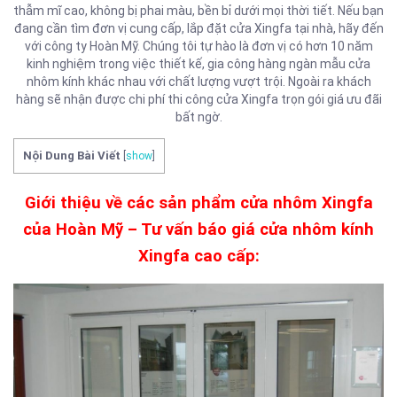
thẫm mĩ cao, không bị phai màu, bền bỉ dưới mọi thời tiết. Nếu bạn
đang cần tìm đơn vị cung cấp, lắp đặt cửa Xingfa tại nhà, hãy đến
với công ty Hoàn Mỹ. Chúng tôi tự hào là đơn vị có hơn 10 năm
kinh nghiệm trong việc thiết kế, gia công hàng ngàn mẫu cửa
nhôm kính khác nhau với chất lượng vượt trội. Ngoài ra khách
hàng sẽ nhận được chi phí thi công cửa Xingfa trọn gói giá ưu đãi
bất ngờ.
Nội Dung Bài Viết
[
show
]
Giới thiệu về các sản phẩm cửa nhôm Xingfa
của Hoàn Mỹ – Tư vấn báo giá cửa nhôm kính
Xingfa cao cấp: