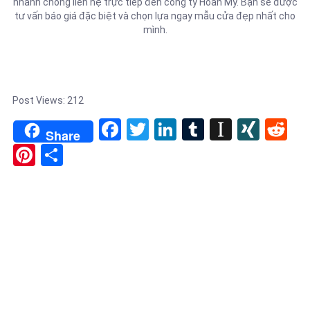
nhanh chóng liên hệ trực tiếp đến công ty Hoàn Mỹ. Bạn sẽ được
tư vấn báo giá đặc biệt và chọn lựa ngay mẫu cửa đẹp nhất cho
mình.
Post Views:
212
Facebook
Twitter
LinkedIn
Tumblr
Instapa
XIN
Re
Share
Pinterest
Share