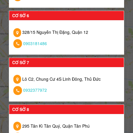
CƠ SỞ 6
328/15 Nguyễn Thị Đặng, Quận 12
0903181486
CƠ SỞ 7
Lô C2, Chung Cư 4S Linh Đông, Thủ Đức
0932377972
CƠ SỞ 8
295 Tân Kì Tân Quý, Quận Tân Phú