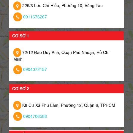
225/3 Lưu Chí Hiếu, Phường 10, Vũng Tàu
0911676267
CƠ SỞ 1
72/12 Đào Duy Anh, Quận Phú Nhuận, Hồ Chí
Minh
0904072157
CƠ SỞ 2
K8 Cư Xá Phú Lâm, Phường 12, Quận 6, TPHCM
0904706588