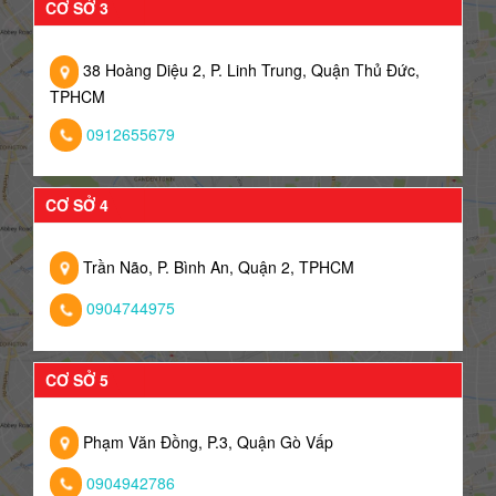
CƠ SỞ 3
38 Hoàng Diệu 2, P. Linh Trung, Quận Thủ Đức,
TPHCM
0912655679
CƠ SỞ 4
Trần Não, P. Bình An, Quận 2, TPHCM
0904744975
CƠ SỞ 5
Phạm Văn Đồng, P.3, Quận Gò Vấp
0904942786