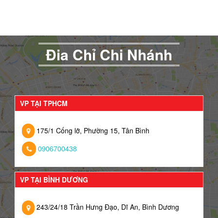
Đia Chỉ Chi Nhánh
VP TẠI TPHCM
175/1 Cống lỡ, Phường 15, Tân Bình
0906700438
VP TẠI BÌNH DƯƠNG
243/24/18 Trần Hưng Đạo, Dĩ An, Bình Dương