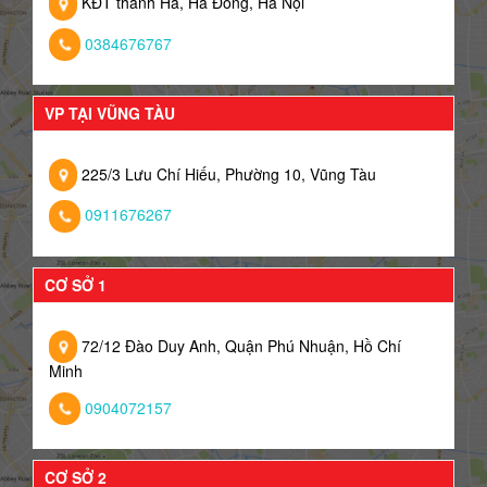
KĐT thanh Hà, Hà Đông, Hà Nội
0384676767
VP TẠI VŨNG TÀU
225/3 Lưu Chí Hiếu, Phường 10, Vũng Tàu
0911676267
CƠ SỞ 1
72/12 Đào Duy Anh, Quận Phú Nhuận, Hồ Chí
Minh
0904072157
CƠ SỞ 2