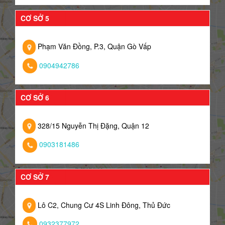
CƠ SỞ 5
Phạm Văn Đồng, P.3, Quận Gò Vấp
0904942786
CƠ SỞ 6
328/15 Nguyễn Thị Đặng, Quận 12
0903181486
CƠ SỞ 7
Lô C2, Chung Cư 4S Linh Đông, Thủ Đức
0932377972