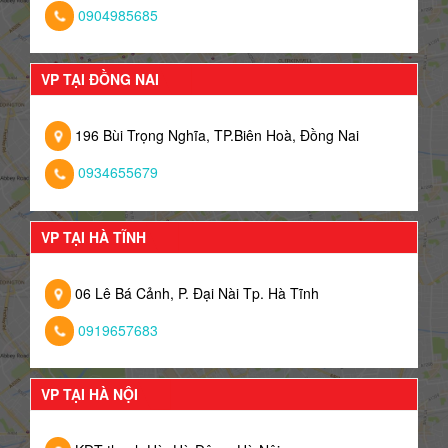
0904985685
VP TẠI ĐỒNG NAI
196 Bùi Trọng Nghĩa, TP.Biên Hoà, Đồng Nai
0934655679
VP TẠI HÀ TĨNH
06 Lê Bá Cảnh, P. Đại Nài Tp. Hà Tĩnh
0919657683
VP TẠI HÀ NỘI