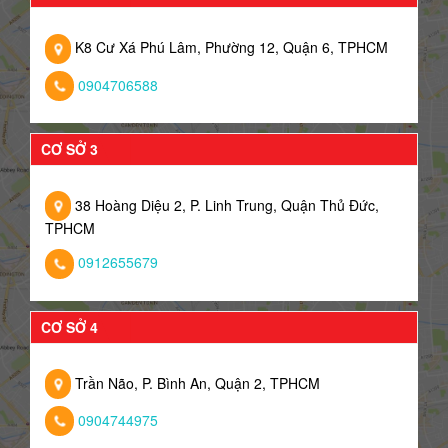
K8 Cư Xá Phú Lâm, Phường 12, Quận 6, TPHCM
0904706588
CƠ SỞ 3
38 Hoàng Diệu 2, P. Linh Trung, Quận Thủ Đức,
TPHCM
0912655679
CƠ SỞ 4
Trần Não, P. Bình An, Quận 2, TPHCM
0904744975