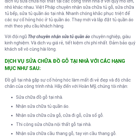
dịch vụ sửa chữa nội thất tại các công trình nhà ở với quy mô lớn,
nhỏ khác nhau. Việt Pháp chuyên nhận sửa chữa tủ gỗ, sửa chữa
tủ bếp, sửa tủ quần áo tại nhà. Nhanh chóng khắc phục triệt để
các sự cố hỏng hóc ở tủ quần áo. Thay mới và lắp đặt tủ quần áo
mới theo yêu cầu khách hàng.
Với đội ngũ
Thợ chuyên nhận sửa tủ quần áo
chuyên nghiệp, giàu
kinh nghiệm. Và dịch vụ giá rẻ, tiết kiệm chi phí nhất. Đảm bảo quý
khách sẽ vô cùng hài lòng.
DỊCH VỤ SỬA CHỮA ĐỒ GỖ TẠI NHÀ VỚI CÁC HẠNG
MỤC NHƯ SAU:
Đồ gỗ tại nhà gặp sự cố hỏng hóc làm mất đi vẻ đẹp và độ chắc
chắn của công trình nhà. Hãy đến với Hoàn Mỹ, chúng tôi nhận:
Sửa chữa đồ gỗ tại nhà.
Nhận sửa chữa tủ quần áo.
Nhận sửa chữa cửa gỗ, cửa đi gỗ, cửa sổ gỗ.
Thi công sửa chữa nội thất gỗ tại nhà.
Nhận sửa chữa cầu thang gỗ, tay vịn cầu thang gỗ.