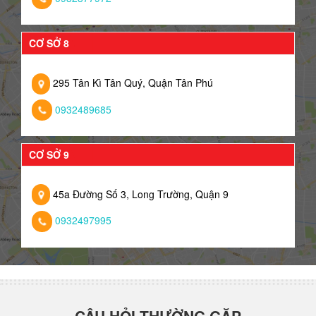
CƠ SỞ 8
295 Tân Kì Tân Quý, Quận Tân Phú
0932489685
CƠ SỞ 9
45a Đường Số 3, Long Trường, Quận 9
0932497995