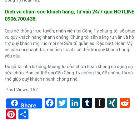
Công Ty Hoàn Mỹ.
Dịch vụ chăm sóc khách hàng, tư vấn 24/7 qua HOTLINE
0906.700.438:
Qua hệ thống trực tuyến, nhân viên tại Công Ty chúng tôi sẽ phục
vụ quý khách hàng nhanh chóng. Chúng tôi sẵn sàng tư vấn và hỗ
trợ quý khách mọi lúc mọi nơi.Sửa tủ quần áo. Đặc biệt, Hoàn Mỹ
có các chi nhánh tại mọi tỉnh thành, sẽ đến khi quý khách hàng
yêu cầu.
Đồ gỗ tại nhà bị hỏng, không tự sửa chữa hoặc không có dụng cụ
sửa chữa. Bạn có thể gọi đến Công Ty chúng tôi, để chúng tôi có
thể giúp quý khách nhanh chóng nhé.
Post Views:
152
Facebook
Twitter
LinkedIn
Tumblr
Instapa
XIN
Re
Share
Pinterest
Share