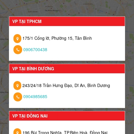
VP TẠI TPHCM
175/1 Cống lỡ, Phường 15, Tân Bình
0906700438
VP TẠI BÌNH DƯƠNG
243/24/18 Trần Hưng Đạo, Dĩ An, Bình Dương
0904985685
VP TẠI ĐỒNG NAI
196 Bùi Trọng Nghĩa, TP.Biên Hoà, Đồng Nai