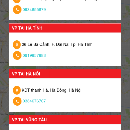
0934655679
VP TẠI HÀ TĨNH
06 Lê Bá Cảnh, P. Đại Nài Tp. Hà Tĩnh
0919657683
VP TẠI HÀ NỘI
KĐT thanh Hà, Hà Đông, Hà Nội
0384676767
VP TẠI VŨNG TÀU