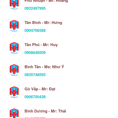
Phú Nhuận - Mr: Hoàng
0932497995
Tân Bình - Mr: Hưng
0904706588
Tân Phú - Mr: Huy
0908648509
Bình Tân - Ms: Như Ý
0835748593
Gò Vấp - Mr: Đạt
0906700438
Bình Dương - Mr: Thái