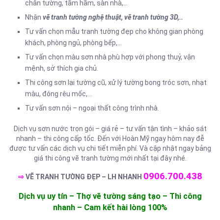
chân tường, tầm hầm, sàn nhà,…
Nhận
vẽ tranh tường nghệ thuật, vẽ tranh tường 3D,..
Tư vấn chọn mẫu tranh tường đẹp cho không gian phòng
khách, phòng ngủ, phòng bếp,…
Tư vấn chọn màu sơn nhà phù hợp với phong thuỷ, vận
mệnh, sở thích gia chủ.
Thi công sơn lại tường cũ, xử lý tường bong tróc sơn, nhạt
màu, đóng rêu mốc,…
Tư vấn sơn nội – ngoại thất công trình nhà.
Dịch vụ sơn nước trọn gói – giá rẻ – tư vấn tận tình – khảo sát
nhanh – thi công cấp tốc. Đến với Hoàn Mỹ ngay hôm nay đễ
được tư vấn các dịch vụ chi tiết miễn phí. Và cập nhật ngay bảng
giá thi công vẽ tranh tường mới nhất tại đây nhé.
0906.700.438
⇨
VẼ TRANH TƯỜNG ĐẸP – LH NHANH
Dịch vụ uy tín – Thợ vẽ tường sáng tạo – Thi công
nhanh – Cam kết hài lòng 100%