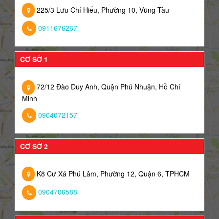
225/3 Lưu Chí Hiếu, Phường 10, Vũng Tàu
0911676267
CƠ SỞ 1
72/12 Đào Duy Anh, Quận Phú Nhuận, Hồ Chí
Minh
0904072157
CƠ SỞ 2
K8 Cư Xá Phú Lâm, Phường 12, Quận 6, TPHCM
0904706588