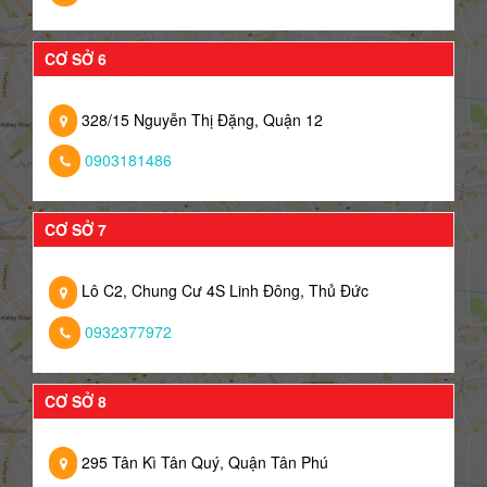
CƠ SỞ 6
328/15 Nguyễn Thị Đặng, Quận 12
0903181486
CƠ SỞ 7
Lô C2, Chung Cư 4S Linh Đông, Thủ Đức
0932377972
CƠ SỞ 8
295 Tân Kì Tân Quý, Quận Tân Phú