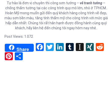
Tự hào là đơn vị chuyên thi công sơn tường –
vẽ tranh tường
–
chống thấm tường tại các công trình quy mô lớn, nhỏ ở TPHCM.
Hoàn Mỹ mong muốn gửi đến quý khách hàng công trình vẽ đẹp,
màu sơn bền màu, tăng tính thẩm mỹ cho công trình với mức giá
hấp dẫn nhất. Chúng tôi rất hân hạnh được đồng hành cùng quý
khách, hãy liên hệ đến chúng tôi ngay hôm nay nhé.
Post Views:
1.072
Facebook
Twitter
LinkedIn
Tumblr
Instapa
XIN
Re
Share
Pinterest
Share