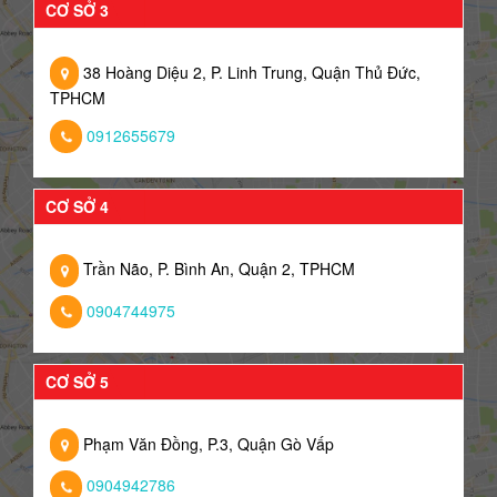
CƠ SỞ 3
38 Hoàng Diệu 2, P. Linh Trung, Quận Thủ Đức,
TPHCM
0912655679
CƠ SỞ 4
Trần Não, P. Bình An, Quận 2, TPHCM
0904744975
CƠ SỞ 5
Phạm Văn Đồng, P.3, Quận Gò Vấp
0904942786