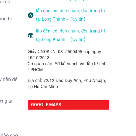
o keo
lắp đèn led, đèn chùm, đèn trang trí
tại Long Thành -【Uy tín】
ông bị
lắp đèn led, đèn chùm, đèn trang trí
tại Long Khánh -【Uy tín】
Giấy CNĐKDN: 0312500495 cấp ngày
15/10/2013
Cơ quan cấp: Sở kế hoạch và đầu tư tỉnh
TPHCM
ấy nên để
Địa chỉ: 72/12 Đào Duy Anh, Phú Nhuận,
Tp Hồ Chí Minh
ờng tại
GOOGLE MAPS
m bảo cho