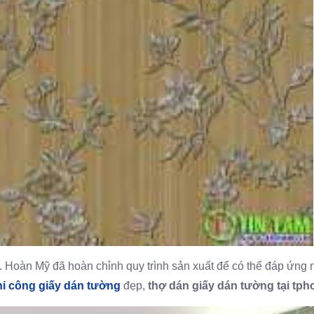
. Hoàn Mỹ đã hoàn chỉnh quy trình sản xuất để có thể đáp ứng 
hi công giấy dán tường
đẹp,
thợ dán giấy dán tường tại tp