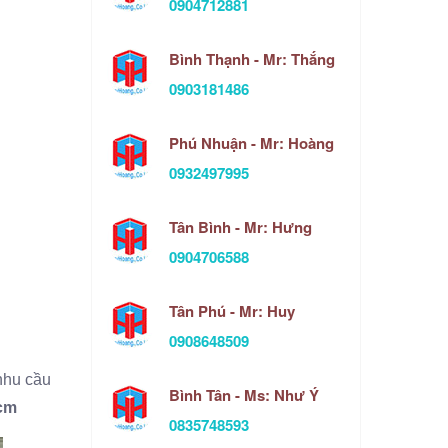
0904712881
Bình Thạnh - Mr: Thắng
0903181486
Phú Nhuận - Mr: Hoàng
0932497995
Tân Bình - Mr: Hưng
0904706588
Tân Phú - Mr: Huy
0908648509
nhu cầu
Bình Tân - Ms: Như Ý
hcm
0835748593