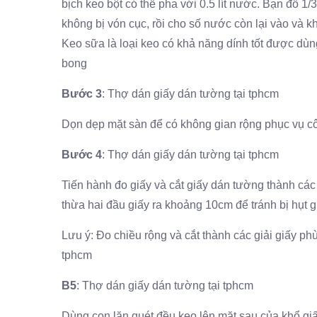
bịch keo bột có thể pha với 0.5 lít nước. Bạn đổ 
không bị vón cục, rồi cho số nước còn lại vào và k
Keo sữa là loại keo có khả năng dính tốt được dù
bong
Bước 3
: Thợ dán giấy dán tường tại tphcm
Dọn dẹp mặt sàn để có không gian rộng phục vụ cô
Bước 4
: Thợ dán giấy dán tường tại tphcm
Tiến hành đo giấy và cắt giấy dán tường thành các 
thừa hai đầu giấy ra khoảng 10cm để tránh bị hụt 
Lưu ý: Đo chiều rộng và cắt thành các giải giấy ph
tphcm
B5
: Thợ dán giấy dán tường tại tphcm
Dùng con lăn quét đều keo lên mặt sau của khổ giấ