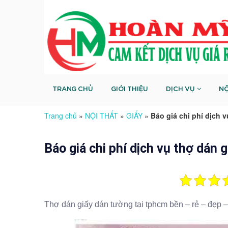
TRANG CHỦ
GIỚI THIỆU
DỊCH VỤ
NỘ
Trang chủ
»
NỘI THẤT
»
GIẤY
»
Báo giá chi phí dịch 
Báo giá chi phí dịch vụ thợ dán
Thợ dán giấy dán tường tại tphcm bền – rẻ – đẹp 