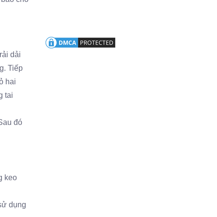
rải dải
g. Tiếp
ỏ hai
 tai
 Sau đó
g keo
 sử dụng