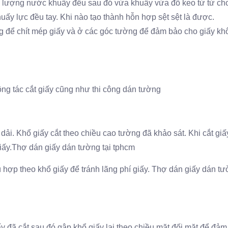
1/3 lượng nước khuấy đều sau đó vừa khuấy vừa đổ keo từ từ ch
huấy lực đều tay. Khi nào tạo thành hỗn hợp sệt sệt là được.
ng để chít mép giấy và ở các góc tường để đảm bảo cho giấy kh
ng tác cắt giấy cũng như thi công dán tường
dải. Khổ giấy cắt theo chiều cao tường đã khảo sát. Khi cắt gi
giấy.Thợ dán giấy dán tường tại tphcm
ù hợp theo khổ giấy để tránh lãng phí giấy. Thợ dán giấy dán tư
y đã cắt sau đó gập khổ giấy lại theo chiều mặt đối mặt để đả