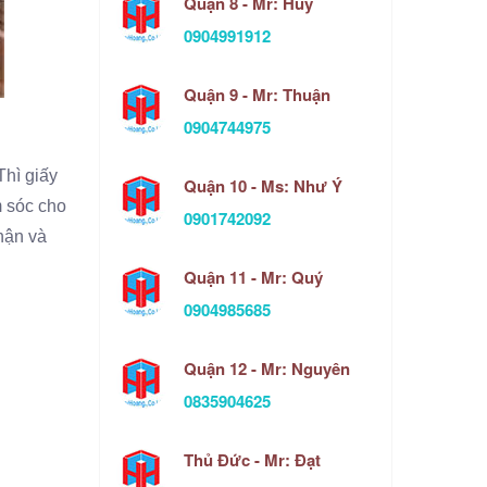
Quận 8 - Mr: Huy
0904991912
Quận 9 - Mr: Thuận
0904744975
Thì giấy
Quận 10 - Ms: Như Ý
m sóc cho
0901742092
hận và
Quận 11 - Mr: Quý
0904985685
Quận 12 - Mr: Nguyên
0835904625
Thủ Đức - Mr: Đạt