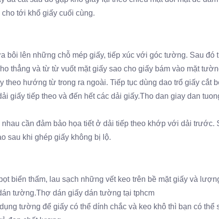
 cho tới khổ giấy cuối cùng.
a bôi lên những chỗ mép giấy, tiếp xúc với góc tường. Sau đó t
ho thẳng và từ từ vuốt mặt giấy sao cho giấy bám vào mặt tườn
 theo hướng từ trong ra ngoài. Tiếp tục dùng dao trổ giấy cắt b
dải giấy tiếp theo và đến hết các dải giấy.Tho dan giay dan tuong
 nhau cần đảm bảo họa tiết ở dải tiếp theo khớp với dải trước.
 sau khi ghép giấy không bị lộ.
ọt biển thấm, lau sạch những vết keo trên bề mặt giấy và lượn
dán tường.Thợ dán giấy dán tường tại tphcm
dụng tường để giấy có thể dính chắc và keo khô thì bạn có thể