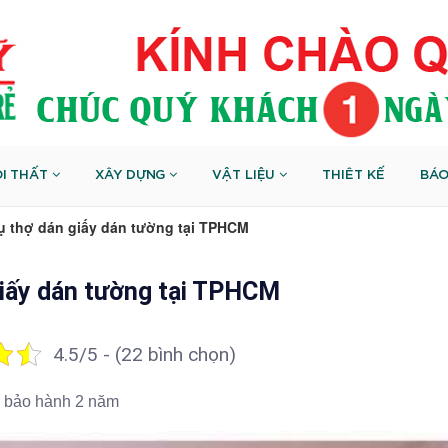
I THẤT
XÂY DỰNG
VẬT LIỆU
THIÊT KẾ
BÁO
vụ thợ dán giấy dán tường tại TPHCM
 giấy dán tường tại TPHCM
4.5/5 - (22 bình chọn)
– bảo hành 2 năm