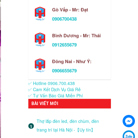
Gò Vấp - Mr: Đạt
0906700438
Bình Dương - Mr: Thái
0912655679
Đông Nai - Như Ý:
0906655679
✅ Hotline 0906.700.438
✅ Cam Kết Dịch Vụ Giá Rẻ
✅ Tư Vấn Báo Giá Miễn Phí
BÀI VIẾT MỚI
Thợ lắp đèn led, đèn chùm, đèn
trang trí tại Hà Nội -【Uy tín】