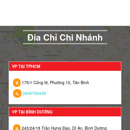
Đia Chỉ Chi Nhánh
VP TẠI TPHCM
175/1 Cống lỡ, Phường 15, Tân Bình
0906700438
VP TẠI BÌNH DƯƠNG
243/24/18 Trần Hưng Đạo, Dĩ An, Bình Dương