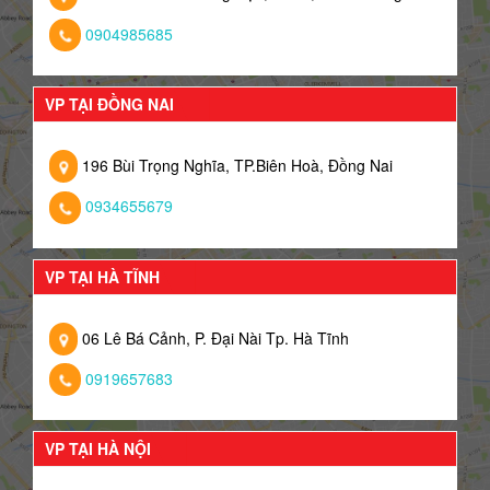
0904985685
VP TẠI ĐỒNG NAI
196 Bùi Trọng Nghĩa, TP.Biên Hoà, Đồng Nai
0934655679
VP TẠI HÀ TĨNH
06 Lê Bá Cảnh, P. Đại Nài Tp. Hà Tĩnh
0919657683
VP TẠI HÀ NỘI