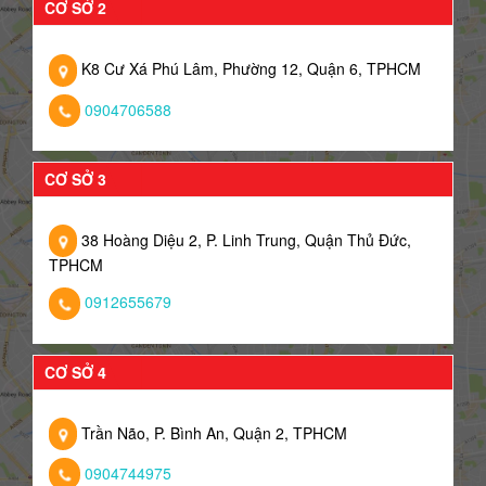
CƠ SỞ 2
K8 Cư Xá Phú Lâm, Phường 12, Quận 6, TPHCM
0904706588
CƠ SỞ 3
38 Hoàng Diệu 2, P. Linh Trung, Quận Thủ Đức,
TPHCM
0912655679
CƠ SỞ 4
Trần Não, P. Bình An, Quận 2, TPHCM
0904744975