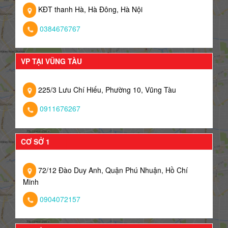
KĐT thanh Hà, Hà Đông, Hà Nội
0384676767
VP TẠI VŨNG TÀU
225/3 Lưu Chí Hiếu, Phường 10, Vũng Tàu
0911676267
CƠ SỞ 1
72/12 Đào Duy Anh, Quận Phú Nhuận, Hồ Chí
Minh
0904072157