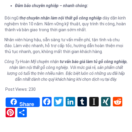
Đảm bảo chuyên nghiệp – nhanh chóng:
Đội ngũ
thợ chuyên nhận làm nội thất gỗ công nghiệp
dày dặn kinh
nghiệm trên 10 năm. Nắm vững kỹ thuật, quy trình thi công, hoàn
thành và bàn giao trong thời gian sớm nhất.
Nhân viên hùng hậu, sẵn sàng tư vấn miễn phí, tận tình và chu
đáo. Làm việc nhanh, hỗ trợ cấp tốc, hướng dẫn hoàn thiện mọi
thủ tục nhanh, gọn, không mất thời gian khách hàng.
Công Ty Hoàn Mỹ chuyên nhận
tư vấn báo giá làm tủ gỗ công nghiệp
,
nhận làm nội thất gỗ công nghiệp. Với mức giá rẻ, sản phẩm chất
lượng có tuổi thọ trên nhiều năm. Đặc biệt luôn có những ưu đãi hấp
dẫn nhất dành cho quý khách hàng khi chọn dịch vụ tại đây.
Post Views:
230
Facebook
Twitter
LinkedIn
Tumblr
Instapa
XIN
Re
Share
Pinterest
Share