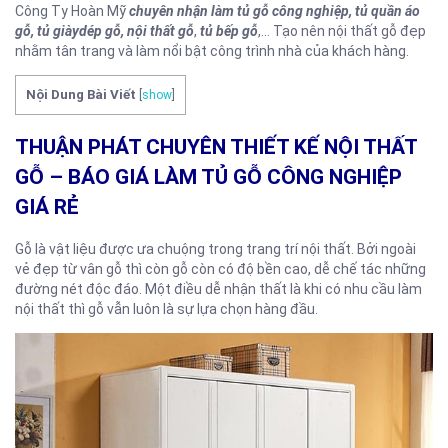
Công Ty Hoàn Mỹ
chuyên nhận làm tủ gỗ công nghiệp, tủ quần áo
gỗ, tủ giàydép gỗ, nội thất gỗ
,
tủ bếp gỗ
,… Tạo nên nội thất gỗ đẹp
nhằm tân trang và làm nổi bật công trình nhà của khách hàng.
Nội Dung Bài Viết
[
show
]
THUẬN PHÁT CHUYÊN THIẾT KẾ NỘI THẤT
GỖ – BÁO GIÁ LÀM TỦ GỖ CÔNG NGHIỆP
GIÁ RẺ
Gỗ là vật liệu được ưa chuộng trong trang trí nội thất. Bởi ngoài
vẻ đẹp từ vân gỗ thì còn gỗ còn có độ bền cao, dễ chế tác những
đường nét độc đáo. Một điều dễ nhận thất là khi có nhu cầu làm
nội thất thì gỗ vẫn luôn là sự lựa chọn hàng đầu.