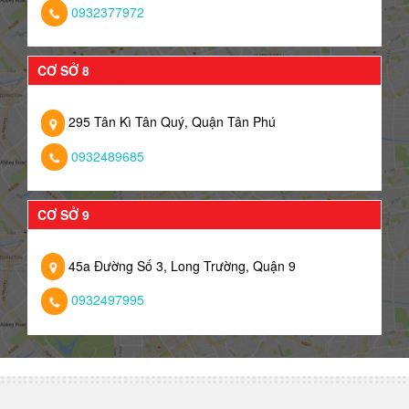
0932377972
CƠ SỞ 8
295 Tân Kì Tân Quý, Quận Tân Phú
0932489685
CƠ SỞ 9
45a Đường Số 3, Long Trường, Quận 9
0932497995