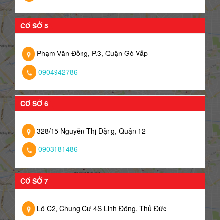
CƠ SỞ 5
Phạm Văn Đồng, P.3, Quận Gò Vấp
0904942786
CƠ SỞ 6
328/15 Nguyễn Thị Đặng, Quận 12
0903181486
CƠ SỞ 7
Lô C2, Chung Cư 4S Linh Đông, Thủ Đức