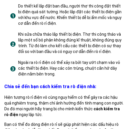
Do thiết kế lắp đặt ban đầu, người thợ thi công đặt thiết
bị điện quá sát tường. Hoặc lắp đặt các thiết bị điện gần
với khu vực để nước. Khiến thiết bị dễ bị ẩm mốc và nguy
cơ dẫn đến rò rỉ điện.
Khi sửa chữa tháo lắp thiết bị điện. Thợ thi công tháo và
lắp một số bộ phận không đúng kĩ thuật, không đúng quy
trình. Từ đó làm cho kết cấu các thiết bị điện có sự thay
đổi so với ban đầu và có nguy cơ dẫn đến rò rỉ điện.
Ngoài ra rò rỉ điện có thể xảy ra bởi tay ướt chạm vào vỏ
các thiết bị điện. Hay các côn trùng, chuột cắn hở dây
điện nằm bên trong.
Chia sẻ đến bạn cách kiểm tra rò điện nhà:
Hiện tượng rò rỉ điện vô cùng nguy hiểm có thể gây ra các hậu
quả nghiêm trọng, thậm chí ảnh hưởng đến tính mạng con người.
Do đó mọi người hãy trang bị cho mình kiến thức
cách kiểm tra
rò điện
ngay lập tức.
Bạn có thể đo dòng điện rò rỉ sẽ giúp phát hiện các dấu hiệu rò