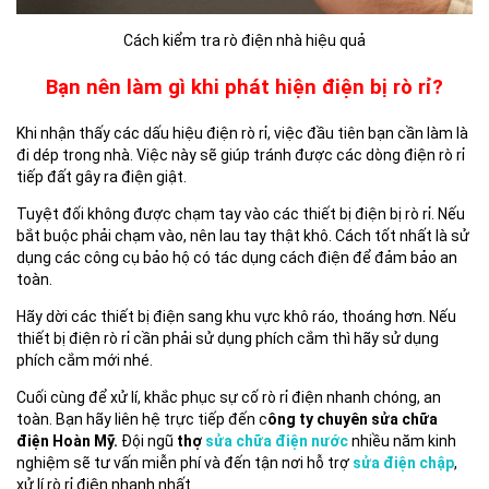
Cách kiểm tra rò điện nhà hiệu quả
Bạn nên làm gì khi phát hiện điện bị rò rỉ?
Khi nhận thấy các dấu hiệu điện rò rỉ, việc đầu tiên bạn cần làm là
đi dép trong nhà. Việc này sẽ giúp tránh được các dòng điện rò rỉ
tiếp đất gây ra điện giật.
Tuyệt đối không được chạm tay vào các thiết bị điện bị rò rỉ. Nếu
bắt buộc phải chạm vào, nên lau tay thật khô. Cách tốt nhất là sử
dụng các công cụ bảo hộ có tác dụng cách điện để đảm bảo an
toàn.
Hãy dời các thiết bị điện sang khu vực khô ráo, thoáng hơn. Nếu
thiết bị điện rò rỉ cần phải sử dụng phích cắm thì hãy sử dụng
phích cắm mới nhé.
Cuối cùng để xử lí, khắc phục sự cố rò rỉ điện nhanh chóng, an
toàn. Bạn hãy liên hệ trực tiếp đến c
ông ty chuyên sửa chữa
điện Hoàn Mỹ.
Đội ngũ
thợ
sửa chữa điện nước
nhiều năm kinh
nghiệm sẽ tư vấn miễn phí và đến tận nơi hỗ trợ
sửa điện chập
,
xử lí rò rỉ điện nhanh nhất.