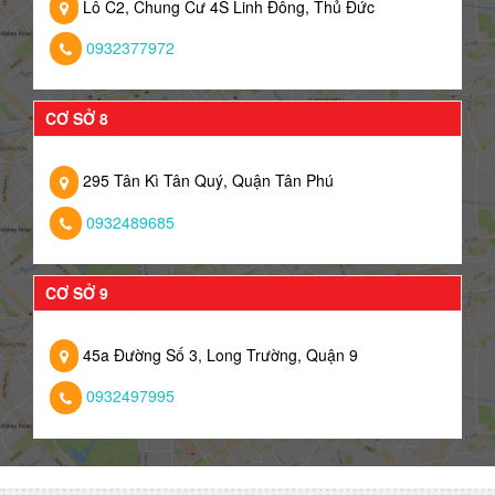
Lô C2, Chung Cư 4S Linh Đông, Thủ Đức
0932377972
CƠ SỞ 8
295 Tân Kì Tân Quý, Quận Tân Phú
0932489685
CƠ SỞ 9
45a Đường Số 3, Long Trường, Quận 9
0932497995