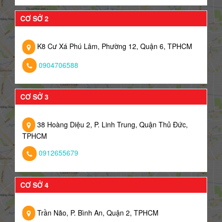
CƠ SỞ 2
K8 Cư Xá Phú Lâm, Phường 12, Quận 6, TPHCM
0904706588
CƠ SỞ 3
38 Hoàng Diệu 2, P. Linh Trung, Quận Thủ Đức,
TPHCM
0912655679
CƠ SỞ 4
Trần Não, P. Bình An, Quận 2, TPHCM