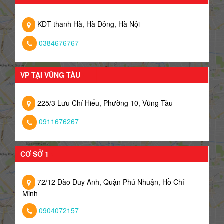
KĐT thanh Hà, Hà Đông, Hà Nội
0384676767
VP TẠI VŨNG TÀU
225/3 Lưu Chí Hiếu, Phường 10, Vũng Tàu
0911676267
CƠ SỞ 1
72/12 Đào Duy Anh, Quận Phú Nhuận, Hồ Chí
Minh
0904072157