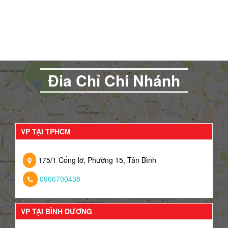
Đia Chỉ Chi Nhánh
VP TẠI TPHCM
175/1 Cống lỡ, Phường 15, Tân Bình
0906700438
VP TẠI BÌNH DƯƠNG