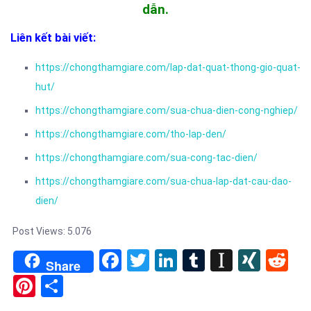
dẫn.
Liên kết bài viết:
https://chongthamgiare.com/lap-dat-quat-thong-gio-quat-
hut/
https://chongthamgiare.com/sua-chua-dien-cong-nghiep/
https://chongthamgiare.com/tho-lap-den/
https://chongthamgiare.com/sua-cong-tac-dien/
https://chongthamgiare.com/sua-chua-lap-dat-cau-dao-
dien/
Post Views:
5.076
Facebook
Twitter
LinkedIn
Tumblr
Instapa
XIN
Re
Share
Pinterest
Share