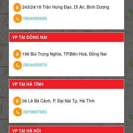
243/24/18 Trần Hưng Đạo, Dĩ An, Bình Dương
0904985685
VP TẠI ĐỒNG NAI
196 Bùi Trọng Nghĩa, TP.Biên Hoà, Đồng Nai
0934655679
VP TẠI HÀ TĨNH
06 Lê Bá Cảnh, P. Đại Nài Tp. Hà Tĩnh
0919657683
VP TẠI HÀ NỘI