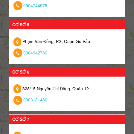
0904744975
CƠ SỞ 5
Phạm Văn Đồng, P.3, Quận Gò Vấp
0904942786
CƠ SỞ 6
328/15 Nguyễn Thị Đặng, Quận 12
0903181486
CƠ SỞ 7