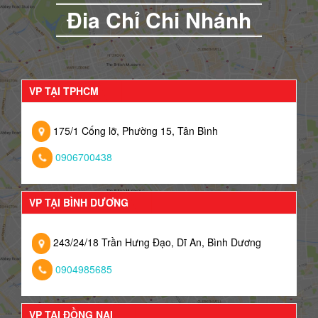
Đia Chỉ Chi Nhánh
VP TẠI TPHCM
175/1 Cống lỡ, Phường 15, Tân Bình
0906700438
VP TẠI BÌNH DƯƠNG
243/24/18 Trần Hưng Đạo, Dĩ An, Bình Dương
0904985685
VP TẠI ĐỒNG NAI