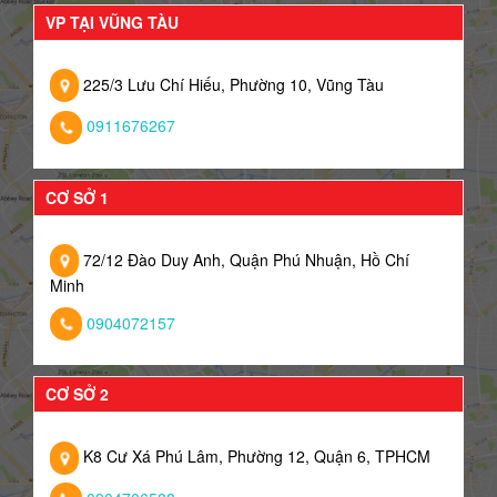
VP TẠI VŨNG TÀU
225/3 Lưu Chí Hiếu, Phường 10, Vũng Tàu
0911676267
CƠ SỞ 1
72/12 Đào Duy Anh, Quận Phú Nhuận, Hồ Chí
Minh
0904072157
CƠ SỞ 2
K8 Cư Xá Phú Lâm, Phường 12, Quận 6, TPHCM