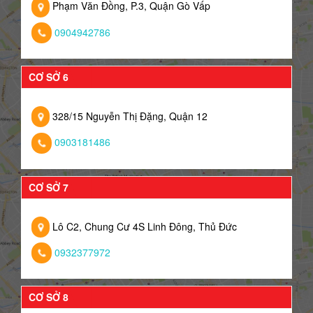
Phạm Văn Đồng, P.3, Quận Gò Vấp
0904942786
CƠ SỞ 6
328/15 Nguyễn Thị Đặng, Quận 12
0903181486
CƠ SỞ 7
Lô C2, Chung Cư 4S Linh Đông, Thủ Đức
0932377972
CƠ SỞ 8