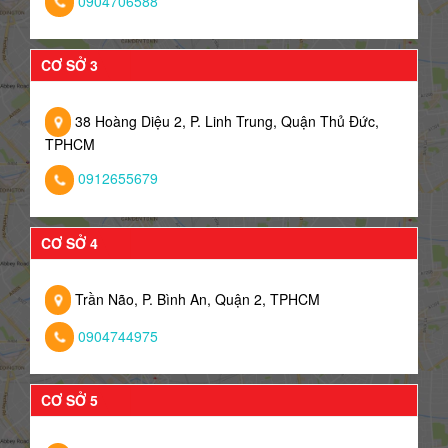
0904706588
CƠ SỞ 3
38 Hoàng Diệu 2, P. Linh Trung, Quận Thủ Đức,
TPHCM
0912655679
CƠ SỞ 4
Trần Não, P. Bình An, Quận 2, TPHCM
0904744975
CƠ SỞ 5