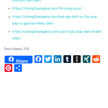
hoa-don-tien-dien/
https://chongthamgiare.com/thi-cong-pccc/
https://chongthamgiare.com/bao-gia-dich-vu-tho-sua-
bep-tu-gia-bao-nhieu-tien/
https://chongthamgiare.com/cach-sua-chap-dien-nhanh-
nhat/
Post Views:
510
Facebook
Twitter
LinkedIn
Tumblr
Instapa
XIN
Re
Share
Pinterest
Share