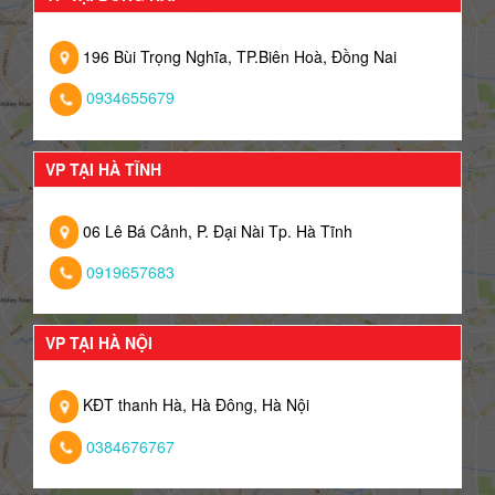
196 Bùi Trọng Nghĩa, TP.Biên Hoà, Đồng Nai
0934655679
VP TẠI HÀ TĨNH
06 Lê Bá Cảnh, P. Đại Nài Tp. Hà Tĩnh
0919657683
VP TẠI HÀ NỘI
KĐT thanh Hà, Hà Đông, Hà Nội
0384676767