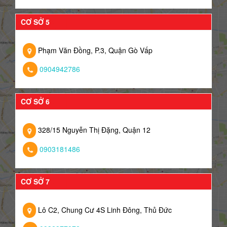
CƠ SỞ 5
Phạm Văn Đồng, P.3, Quận Gò Vấp
0904942786
CƠ SỞ 6
328/15 Nguyễn Thị Đặng, Quận 12
0903181486
CƠ SỞ 7
Lô C2, Chung Cư 4S Linh Đông, Thủ Đức