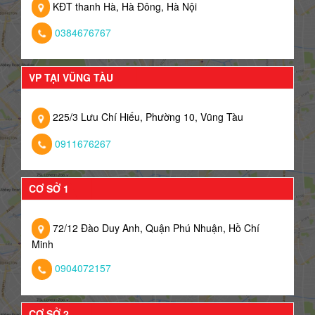
KĐT thanh Hà, Hà Đông, Hà Nội
0384676767
VP TẠI VŨNG TÀU
225/3 Lưu Chí Hiếu, Phường 10, Vũng Tàu
0911676267
CƠ SỞ 1
72/12 Đào Duy Anh, Quận Phú Nhuận, Hồ Chí
Minh
0904072157
CƠ SỞ 2