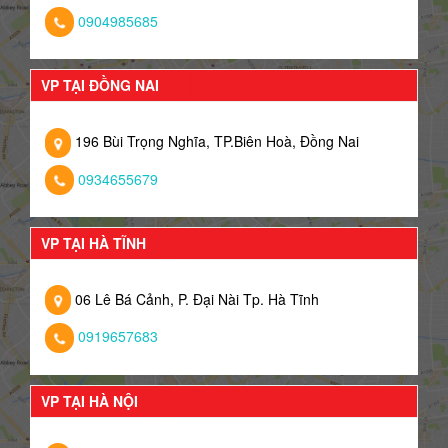
0904985685
VP TẠI ĐỒNG NAI
196 Bùi Trọng Nghĩa, TP.Biên Hoà, Đồng Nai
0934655679
VP TẠI HÀ TĨNH
06 Lê Bá Cảnh, P. Đại Nài Tp. Hà Tĩnh
0919657683
VP TẠI HÀ NỘI