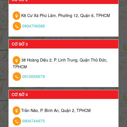
K8 Cư Xá Phú Lâm, Phường 12, Quận 6, TPHCM
0904706588
CƠ SỞ 3
38 Hoàng Diệu 2, P. Linh Trung, Quận Thủ Đức,
TPHCM
0912655679
CƠ SỞ 4
Trần Não, P. Bình An, Quận 2, TPHCM
0904744975