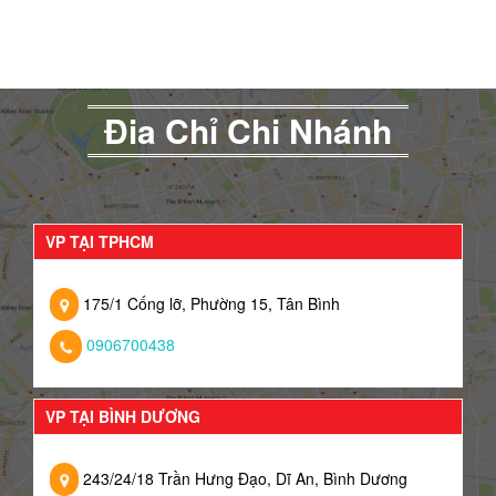
Đia Chỉ Chi Nhánh
VP TẠI TPHCM
175/1 Cống lỡ, Phường 15, Tân Bình
0906700438
VP TẠI BÌNH DƯƠNG
243/24/18 Trần Hưng Đạo, Dĩ An, Bình Dương