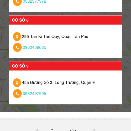
0932377972
CƠ SỞ 8
295 Tân Kì Tân Quý, Quận Tân Phú
0932489685
CƠ SỞ 9
45a Đường Số 3, Long Trường, Quận 9
0932497995