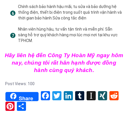
Chính sách bảo hành hậu mãi, tu sửa và bảo dưỡng hệ
thống điện, thiết bị điện trong suốt quá trình vận hành và
thời gian bảo hành.Sửa công tắc điện
Nhân viên hùng hậu, tư vấn tận tình và miễn phí. Sẵn
sàng hỗ trợ quý khách hàng mọi lúc mọi nơi tại khu vực
TPHCM.
Hãy liên hệ đến Công Ty Hoàn Mỹ ngay hôm
nay, chúng tôi rất hân hạnh được đồng
hành cùng quý khách.
Post Views:
100
Facebook
Twitter
LinkedIn
Tumblr
Instapa
XIN
Re
Share
Pinterest
Share