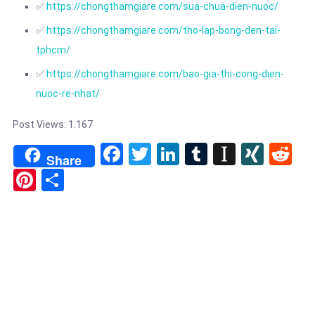
✅
https://chongthamgiare.com/sua-chua-dien-nuoc/
✅
https://chongthamgiare.com/tho-lap-bong-den-tai-
tphcm/
✅
https://chongthamgiare.com/bao-gia-thi-cong-dien-
nuoc-re-nhat/
Post Views:
1.167
Facebook
Twitter
LinkedIn
Tumblr
Instapa
XIN
Re
Share
Pinterest
Share