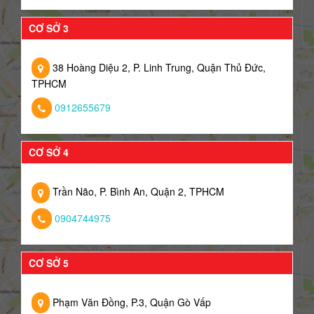
CƠ SỞ 3
38 Hoàng Diệu 2, P. Linh Trung, Quận Thủ Đức,
TPHCM
0912655679
CƠ SỞ 4
Trần Não, P. Bình An, Quận 2, TPHCM
0904744975
CƠ SỞ 5
Phạm Văn Đồng, P.3, Quận Gò Vấp