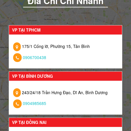
Đia Chỉ Chi Nhánh
VP TẠI TPHCM
175/1 Cống lỡ, Phường 15, Tân Bình
0906700438
VP TẠI BÌNH DƯƠNG
243/24/18 Trần Hưng Đạo, Dĩ An, Bình Dương
0904985685
VP TẠI ĐỒNG NAI