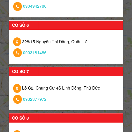
0904942786
CƠ SỞ 6
328/15 Nguyễn Thị Đặng, Quận 12
0903181486
CƠ SỞ 7
Lô C2, Chung Cư 4S Linh Đông, Thủ Đức
0932377972
CƠ SỞ 8