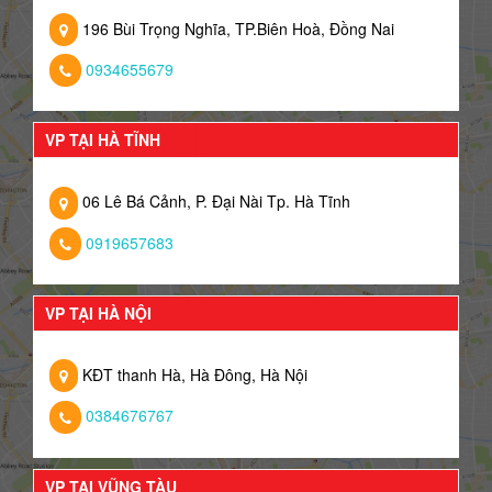
196 Bùi Trọng Nghĩa, TP.Biên Hoà, Đồng Nai
0934655679
VP TẠI HÀ TĨNH
06 Lê Bá Cảnh, P. Đại Nài Tp. Hà Tĩnh
0919657683
VP TẠI HÀ NỘI
KĐT thanh Hà, Hà Đông, Hà Nội
0384676767
VP TẠI VŨNG TÀU