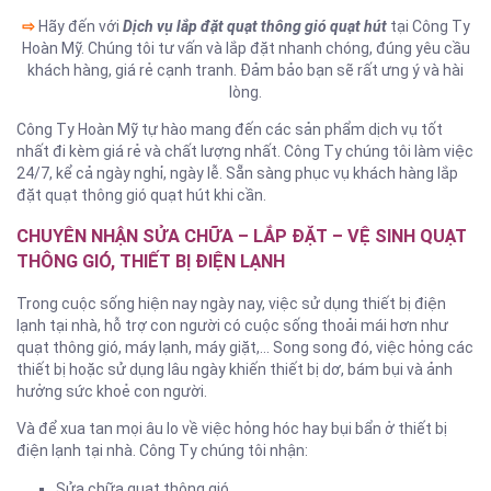
⇨
Hãy đến với
Dịch vụ lắp đặt quạt thông gió quạt hút
tại Công Ty
Hoàn Mỹ. Chúng tôi tư vấn và lắp đặt nhanh chóng, đúng yêu cầu
khách hàng, giá rẻ cạnh tranh. Đảm bảo bạn sẽ rất ưng ý và hài
lòng.
Công Ty Hoàn Mỹ tự hào mang đến các sản phẩm dịch vụ tốt
nhất đi kèm giá rẻ và chất lượng nhất. Công Ty chúng tôi làm việc
24/7, kể cả ngày nghỉ, ngày lễ. Sẵn sàng phục vụ khách hàng lắp
đặt quạt thông gió quạt hút khi cần.
CHUYÊN NHẬN SỬA CHỮA – LẮP ĐẶT – VỆ SINH QUẠT
THÔNG GIÓ, THIẾT BỊ ĐIỆN LẠNH
Trong cuộc sống hiện nay ngày nay, việc sử dụng thiết bị điện
lạnh tại nhà, hỗ trợ con người có cuộc sống thoải mái hơn như
quạt thông gió, máy lạnh, máy giặt,… Song song đó, việc hỏng các
thiết bị hoặc sử dụng lâu ngày khiến thiết bị dơ, bám bụi và ảnh
hưởng sức khoẻ con người.
Và để xua tan mọi âu lo về việc hỏng hóc hay bụi bẩn ở thiết bị
điện lạnh tại nhà. Công Ty chúng tôi nhận:
Sửa chữa quạt thông gió.