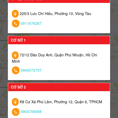
225/3 Lưu Chí Hiếu, Phường 10, Vũng Tàu
0911676267
CƠ SỞ 1
72/12 Đào Duy Anh, Quận Phú Nhuận, Hồ Chí
Minh
0904072157
CƠ SỞ 2
K8 Cư Xá Phú Lâm, Phường 12, Quận 6, TPHCM
0904706588