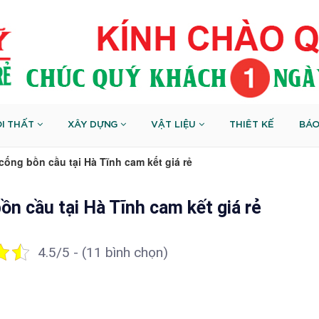
I THẤT
XÂY DỰNG
VẬT LIỆU
THIÊT KẾ
BÁO
cống bồn cầu tại Hà Tĩnh cam kết giá rẻ
ồn cầu tại Hà Tĩnh cam kết giá rẻ
4.5/5 - (11 bình chọn)