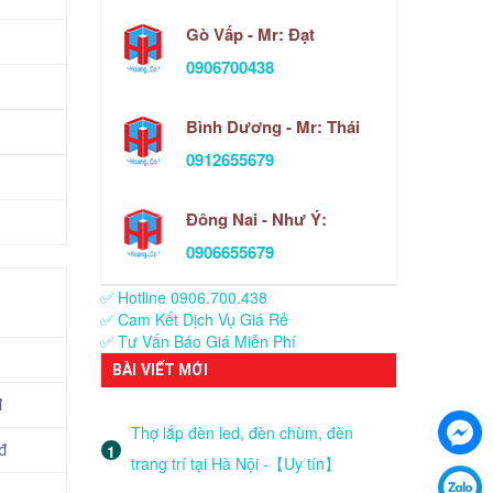
Gò Vấp - Mr: Đạt
0906700438
Bình Dương - Mr: Thái
0912655679
Đông Nai - Như Ý:
0906655679
✅ Hotline 0906.700.438
✅ Cam Kết Dịch Vụ Giá Rẻ
✅ Tư Vấn Báo Giá Miễn Phí
BÀI VIẾT MỚI
đ
Thợ lắp đèn led, đèn chùm, đèn
đ
trang trí tại Hà Nội -【Uy tín】