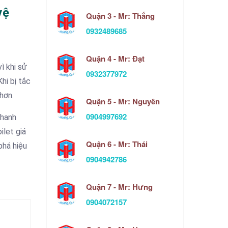
vệ
Quận 3 - Mr: Thắng
0932489685
Quận 4 - Mr: Đạt
ì khi sử
0932377972
hi bị tắc
hơn.
Quận 5 - Mr: Nguyên
0904997692
nhanh
ilet giá
Quận 6 - Mr: Thái
phá hiệu
0904942786
Quận 7 - Mr: Hưng
0904072157