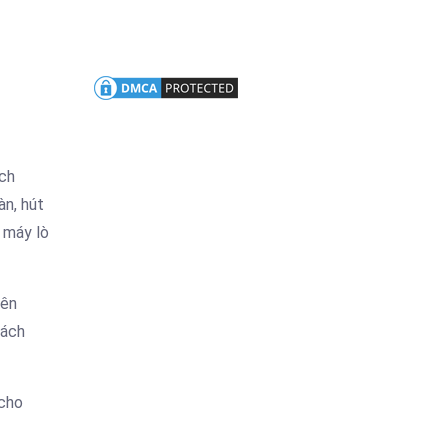
ịch
àn, hút
 máy lò
yên
hách
 cho