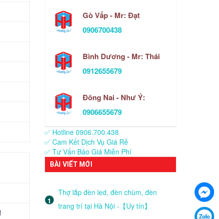
Gò Vấp - Mr: Đạt
0906700438
Bình Dương - Mr: Thái
0912655679
Đông Nai - Như Ý:
0906655679
✅ Hotline 0906.700.438
✅ Cam Kết Dịch Vụ Giá Rẻ
✅ Tư Vấn Báo Giá Miễn Phí
BÀI VIẾT MỚI
Thợ lắp đèn led, đèn chùm, đèn
trang trí tại Hà Nội -【Uy tín】
đ