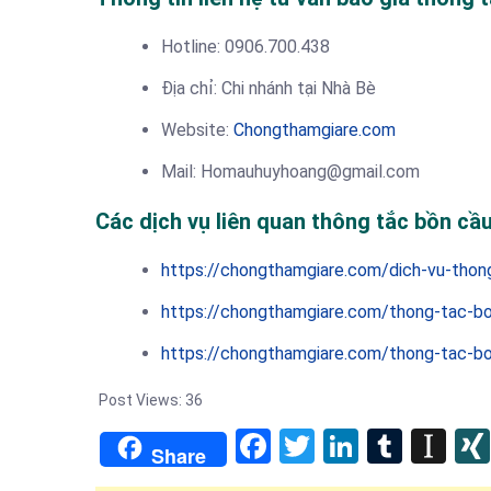
Hotline: 0906.700.438
Địa chỉ: Chi nhánh tại Nhà Bè
Website:
Chongthamgiare.com
Mail: Homauhuyhoang@gmail.com
Các dịch vụ liên quan thông tắc bồn cầu
https://chongthamgiare.com/dich-vu-tho
https://chongthamgiare.com/thong-tac-b
https://chongthamgiare.com/thong-tac-bo
Post Views:
36
Facebook
Twitter
LinkedIn
Tumb
In
Share