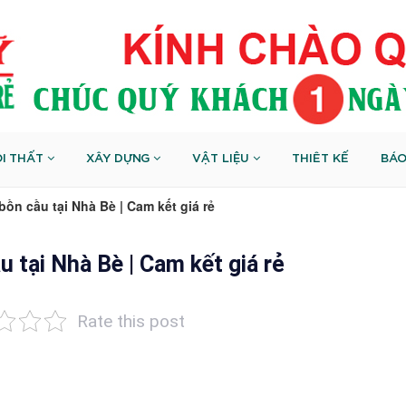
I THẤT
XÂY DỰNG
VẬT LIỆU
THIÊT KẾ
BÁO
bồn cầu tại Nhà Bè | Cam kết giá rẻ
u tại Nhà Bè | Cam kết giá rẻ
Rate this post