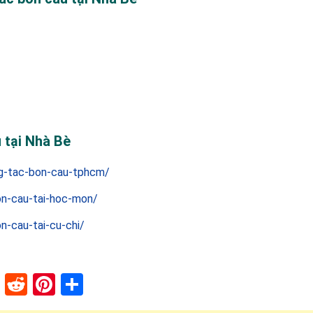
 tại Nhà Bè
ng-tac-bon-cau-tphcm/
on-cau-tai-hoc-mon/
n-cau-tai-cu-chi/
lr
stapaper
XING
Reddit
Pinterest
Share