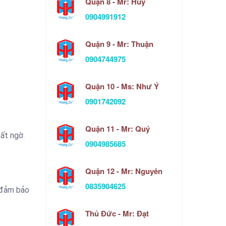
Quận 8 - Mr: Huy
0904991912
Quận 9 - Mr: Thuận
0904744975
Quận 10 - Ms: Như Ý
0901742092
Quận 11 - Mr: Quý
ất ngờ.
0904985685
Quận 12 - Mr: Nguyên
0835904625
 đảm bảo
Thủ Đức - Mr: Đạt