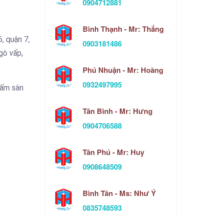
0904712881
Bình Thạnh - Mr: Thắng
, quận 7,
0903181486
gò vấp,
Phú Nhuận - Mr: Hoàng
0932497995
hấm sàn
Tân Bình - Mr: Hưng
0904706588
Tân Phú - Mr: Huy
0908648509
Bình Tân - Ms: Như Ý
0835748593