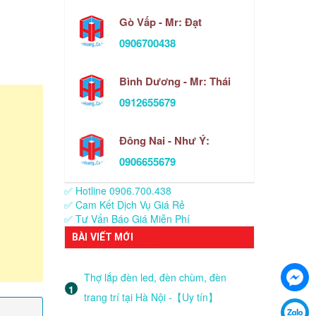
Gò Vấp - Mr: Đạt
0906700438
Bình Dương - Mr: Thái
0912655679
Đông Nai - Như Ý:
0906655679
✅ Hotline 0906.700.438
✅ Cam Kết Dịch Vụ Giá Rẻ
✅ Tư Vấn Báo Giá Miễn Phí
BÀI VIẾT MỚI
Thợ lắp đèn led, đèn chùm, đèn
trang trí tại Hà Nội -【Uy tín】