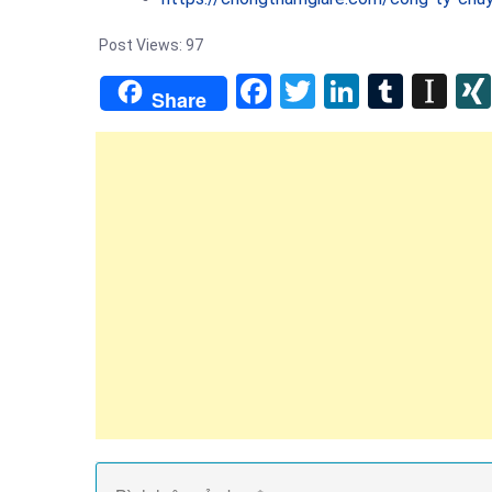
Post Views:
97
Facebook
Twitter
LinkedIn
Tumb
In
Share