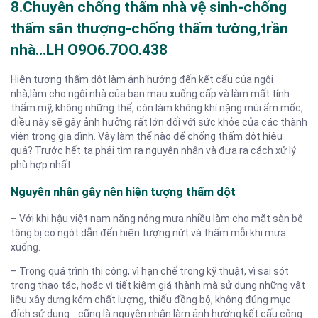
8.Chuyên chống thấm nhà vệ sinh-chống
thấm sân thượng-chống thấm tường,trần
nhà…LH O9O6.7OO.438
Hiện tượng thấm dột làm ảnh hưởng đến kết cấu của ngôi
nhà,làm cho ngôi nhà của bạn mau xuống cấp và làm mất tính
thẩm mỹ, không những thế, còn làm không khí nặng mùi ẩm mốc,
điều này sẽ gây ảnh hưởng rất lớn đối với sức khỏe của các thành
viên trong gia đình. Vậy làm thế nào để chống thấm dột hiệu
quả? Trước hết ta phải tìm ra nguyên nhân và đưa ra cách xử lý
phù hợp nhất.
Nguyên nhân gây nên hiện tượng thấm dột
– Với khi hậu việt nam nắng nóng mưa nhiều làm cho mặt sàn bê
tông bị co ngót dẫn đến hiện tượng nứt và thấm mỗi khi mưa
xuống.
– Trong quá trình thi công, vì hạn chế trong kỹ thuật, vì sai sót
trong thao tác, hoặc vì tiết kiệm giá thành mà sử dụng những vật
liệu xây dựng kém chất lượng, thiếu đồng bộ, không đúng mục
đích sử dụng… cũng là nguyên nhân làm ảnh hưởng kết cấu công