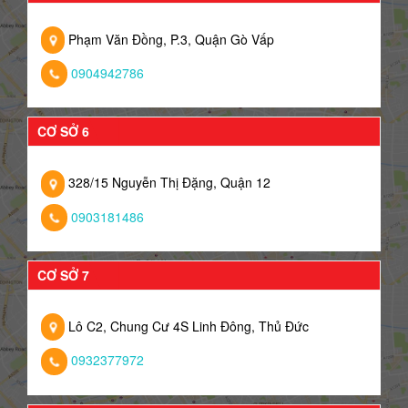
Phạm Văn Đồng, P.3, Quận Gò Vấp
0904942786
CƠ SỞ 6
328/15 Nguyễn Thị Đặng, Quận 12
0903181486
CƠ SỞ 7
Lô C2, Chung Cư 4S Linh Đông, Thủ Đức
0932377972