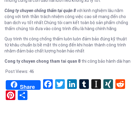
nhưng cũng là con dao hai lưỡi nếu không xử lý tốt.
Công ty chuyen chống thấm tại quận 8
với kinh nghiệm lâu năm
cộng với tinh thần trách nhiệm công việc cao sẽ mang đến cho
bạn dịch vụ tốt nhất.Chúng tôi cam kết toàn bộ sản phẩm chống
thấm chúng tôi đưa vào công trình đều là hàng chính hãng.
Quy trình thi công chống thấm luôn luôn đảm bảo đúng kỹ thuật
từ khâu chuẩn bị bề mặt thi công đến khi hoàn thành công trình
nhằm đảm bảo chất lượng hoàn hảo nhất
Cong ty chuyen chong tham tai quan 8
thi công bảo hành dài hạn
Post Views:
46
Facebook
Twitter
LinkedIn
Tumblr
Instapa
XIN
Re
Share
Pinterest
Share