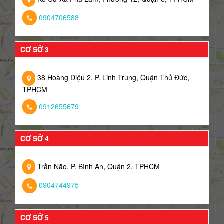
0904706588
CƠ SỞ 3
38 Hoàng Diệu 2, P. Linh Trung, Quận Thủ Đức,
TPHCM
0912655679
CƠ SỞ 4
Trần Não, P. Bình An, Quận 2, TPHCM
0904744975
CƠ SỞ 5