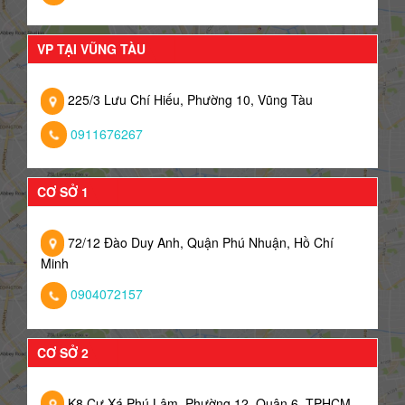
VP TẠI VŨNG TÀU
225/3 Lưu Chí Hiếu, Phường 10, Vũng Tàu
0911676267
CƠ SỞ 1
72/12 Đào Duy Anh, Quận Phú Nhuận, Hồ Chí
Minh
0904072157
CƠ SỞ 2
K8 Cư Xá Phú Lâm, Phường 12, Quận 6, TPHCM