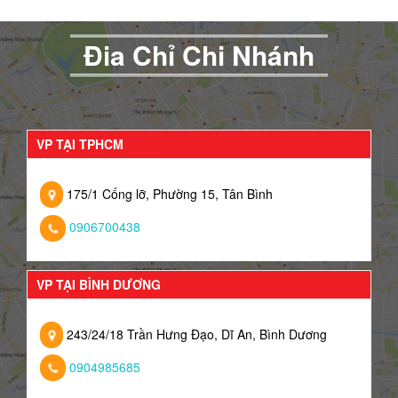
Đia Chỉ Chi Nhánh
VP TẠI TPHCM
175/1 Cống lỡ, Phường 15, Tân Bình
0906700438
VP TẠI BÌNH DƯƠNG
243/24/18 Trần Hưng Đạo, Dĩ An, Bình Dương
0904985685