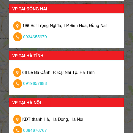
VP TẠI ĐỒNG NAI
196 Bùi Trọng Nghĩa, TP.Biên Hoà, Đồng Nai
0934655679
VP TẠI HÀ TĨNH
06 Lê Bá Cảnh, P. Đại Nài Tp. Hà Tĩnh
0919657683
VP TẠI HÀ NỘI
KĐT thanh Hà, Hà Đông, Hà Nội
0384676767