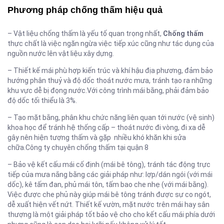
Phương pháp chống thấm hiệu quả
– Vật liệu chống thấm là yếu tố quan trọng nhất,
Chống thấm
thực chất là việc ngăn ngừa việc tiếp xúc cũng như tác dụng của
nguồn nước lên vật liệu xây dựng.
– Thiết kế mái phù hợp kiến trúc và khí hậu địa phương, đảm bảo
hướng phân thuỷ và độ dốc thoát nước mưa, tránh tạo ra những
khu vực dễ bị đọng nước.Với công trình mái bằng, phải đảm bảo
độ dốc tối thiểu là 3%.
– Tạo mặt bằng, phân khu chức năng liên quan tới nước (vệ sinh)
khoa học để tránh hệ thống cấp – thoát nước đi vòng, đi xa dễ
gây nên hiện tượng thấm và gặp nhiều khó khăn khi sửa
chữa.Công ty chuyên chống thấm tại quận 8
– Bảo vệ kết cấu mái cố định (mái bê tông), tránh tác động trực
tiếp của mưa nắng bằng các giải pháp như: lợp/dán ngói (với mái
dốc), kê tấm đan, phủ mái tôn, tấm bao che nhẹ (với mái bằng).
Việc được che phủ này giúp mái bê tông tránh được sự co ngót,
dễ xuất hiện vết nứt. Thiết kế vườn, mặt nước trên mái hay sân
thượng là một giải pháp tốt bảo vệ cho cho kết cấu mái phía dưới