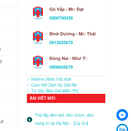
Gò Vấp - Mr: Đạt
0906700438
Bình Dương - Mr: Thái
0912655679
đ
Đông Nai - Như Ý:
đ
0906655679
✅ Hotline 0906.700.438
✅ Cam Kết Dịch Vụ Giá Rẻ
✅ Tư Vấn Báo Giá Miễn Phí
BÀI VIẾT MỚI
Thợ lắp đèn led, đèn chùm, đèn
nđ
trang trí tại Hà Nội -【Uy tín】