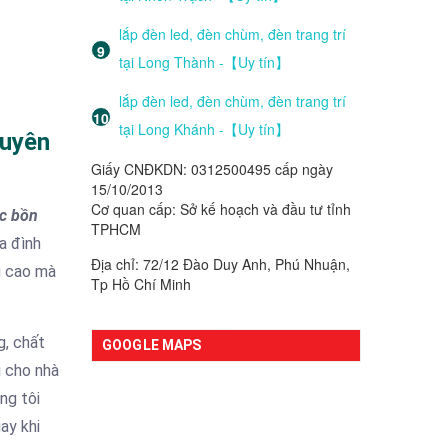
lắp đèn led, đèn chùm, đèn trang trí
tại Long Thành -【Uy tín】
lắp đèn led, đèn chùm, đèn trang trí
tại Long Khánh -【Uy tín】
huyên
Giấy CNĐKDN: 0312500495 cấp ngày
15/10/2013
Cơ quan cấp: Sở kế hoạch và đầu tư tỉnh
ắc bồn
TPHCM
a đình
Địa chỉ: 72/12 Đào Duy Anh, Phú Nhuận,
ng cao mà
Tp Hồ Chí Minh
g, chất
GOOGLE MAPS
u cho nhà
ng tôi
ay khi