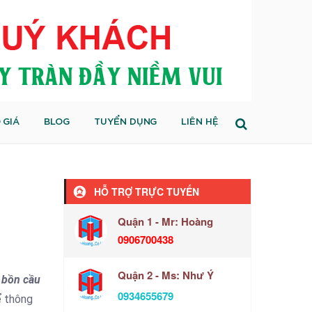
 GIÁ
BLOG
TUYỂN DỤNG
LIÊN HỆ
HỖ TRỢ TRỰC TUYẾN
Quận 1 - Mr: Hoàng
0906700438
Quận 2 - Ms: Như Ý
 bồn cầu
0934655679
ể thông