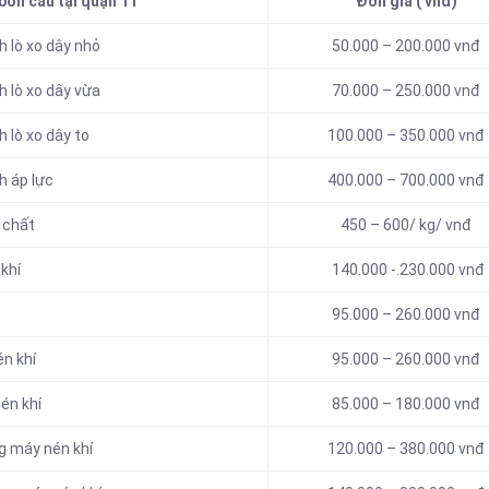
bồn cầu tại quận 11
Đơn gia ( vnđ)
 lò xo dây nhỏ
50.000 – 200.000 vnđ
 lò xo dây vừa
70.000 – 250.000 vnđ
 lò xo dây to
100.000 – 350.000 vnđ
h áp lực
400.000 – 700.000 vnđ
 chất
450 – 600/ kg/ vnđ
khí
140.000 -.230.000 vnđ
95.000 – 260.000 vnđ
én khí
95.000 – 260.000 vnđ
én khí
85.000 – 180.000 vnđ
g máy nén khí
120.000 – 380.000 vnđ