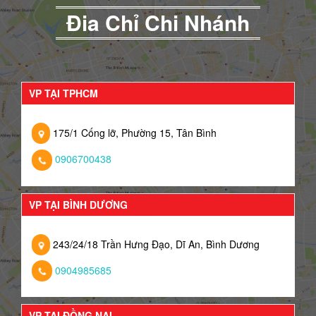
Đia Chỉ Chi Nhánh
VP TẠI TPHCM
175/1 Cống lỡ, Phường 15, Tân Bình
0906700438
VP TẠI BÌNH DƯƠNG
243/24/18 Trần Hưng Đạo, Dĩ An, Bình Dương
0904985685
VP TẠI ĐỒNG NAI