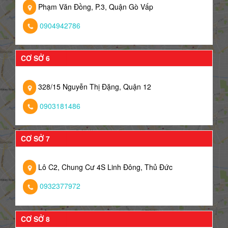
Phạm Văn Đồng, P.3, Quận Gò Vấp
0904942786
CƠ SỞ 6
328/15 Nguyễn Thị Đặng, Quận 12
0903181486
CƠ SỞ 7
Lô C2, Chung Cư 4S Linh Đông, Thủ Đức
0932377972
CƠ SỞ 8