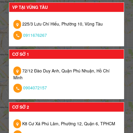
VP TẠI VŨNG TÀU
225/3 Lưu Chí Hiếu, Phường 10, Vũng Tàu
0911676267
CƠ SỞ 1
72/12 Đào Duy Anh, Quận Phú Nhuận, Hồ Chí
Minh
0904072157
CƠ SỞ 2
K8 Cư Xá Phú Lâm, Phường 12, Quận 6, TPHCM