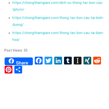
https://chongthamgiare.com/dich-vu-thong-tac-bon-cau-
tphcm/
https://chongthamgiare.com/thong-tac-bon-cau-tai-binh-
duong/
https://chongthamgiare.com/thong-tac-bon-cau-tai-bien-
hoa/
Post Views:
35
Facebook
Twitter
LinkedIn
Tumblr
Instapa
XIN
Re
Share
Pinterest
Share