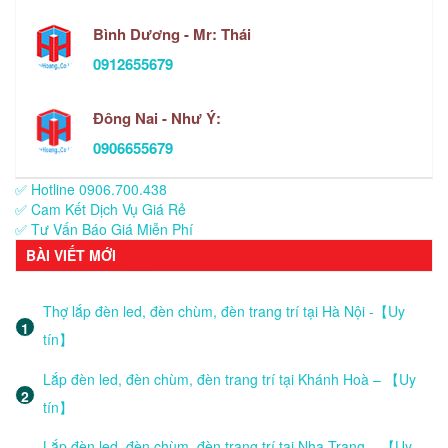
Bình Dương - Mr: Thái
0912655679
Đông Nai - Như Ý:
0906655679
✅ Hotline 0906.700.438
✅ Cam Kết Dịch Vụ Giá Rẻ
✅ Tư Vấn Báo Giá Miễn Phí
BÀI VIẾT MỚI
Thợ lắp đèn led, đèn chùm, đèn trang trí tại Hà Nội -【Uy
tín】
Lắp đèn led, đèn chùm, đèn trang trí tại Khánh Hoà – 【Uy
tín】
Lắp đèn led, đèn chùm, đèn trang trí tại Nha Trang – 【Uy