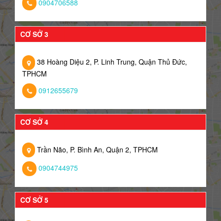
0904706588
CƠ SỞ 3
38 Hoàng Diệu 2, P. Linh Trung, Quận Thủ Đức,
TPHCM
0912655679
CƠ SỞ 4
Trần Não, P. Bình An, Quận 2, TPHCM
0904744975
CƠ SỞ 5