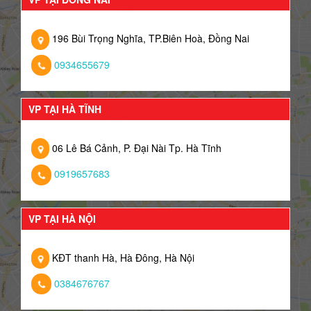
196 Bùi Trọng Nghĩa, TP.Biên Hoà, Đồng Nai
0934655679
VP TẠI HÀ TĨNH
06 Lê Bá Cảnh, P. Đại Nài Tp. Hà Tĩnh
0919657683
VP TẠI HÀ NỘI
KĐT thanh Hà, Hà Đông, Hà Nội
0384676767