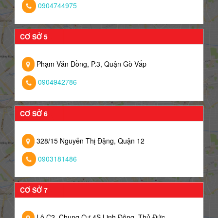
0904744975
CƠ SỞ 5
Phạm Văn Đồng, P.3, Quận Gò Vấp
0904942786
CƠ SỞ 6
328/15 Nguyễn Thị Đặng, Quận 12
0903181486
CƠ SỞ 7
Lô C2, Chung Cư 4S Linh Đông, Thủ Đức