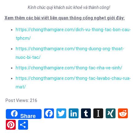
Kính chúc quý khách sức khoẻ và thành công!
Xem thêm các bài viết liên quan thông cống nghẹt giới đây:
https://chongthamgiare.com/dich-vu-thong-tac-bon-cau-
tphcm/
https://chongthamgiare.com/thong-duong-ong-thoat-
nuoc-bi-tac/
https://chongthamgiare.com/thong-tac-nha-ve-sinh/
https://chongthamgiare.com/thong-tac-lavabo-chau-rua-
mat/
Post Views:
216
Facebook
Twitter
LinkedIn
Tumblr
Instapa
XIN
Re
Share
Pinterest
Share