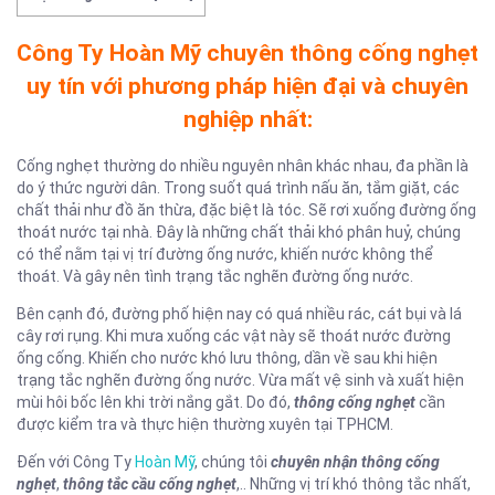
Công Ty Hoàn Mỹ chuyên thông cống nghẹt
uy tín với phương pháp hiện đại và chuyên
nghiệp nhất:
Cống nghẹt thường do nhiều nguyên nhân khác nhau, đa phần là
do ý thức người dân. Trong suốt quá trình nấu ăn, tắm giặt, các
chất thải như đồ ăn thừa, đặc biệt là tóc. Sẽ rơi xuống đường ống
thoát nước tại nhà. Đây là những chất thải khó phân huỷ, chúng
có thể nằm tại vị trí đường ống nước, khiến nước không thể
thoát. Và gây nên tình trạng tắc nghẽn đường ống nước.
Bên cạnh đó, đường phố hiện nay có quá nhiều rác, cát bụi và lá
cây rơi rụng. Khi mưa xuống các vật này sẽ thoát nước đường
ống cống. Khiến cho nước khó lưu thông, dần về sau khi hiện
trạng tắc nghẽn đường ống nước. Vừa mất vệ sinh và xuất hiện
mùi hôi bốc lên khi trời nắng gắt. Do đó,
thông cống nghẹt
cần
được kiểm tra và thực hiện thường xuyên tại TPHCM.
Đến với Công Ty
Hoàn Mỹ
, chúng tôi
chuyên nhận thông cống
nghẹt
,
thông tắc cầu cống nghẹt
,.. Những vị trí khó thông tắc nhất,