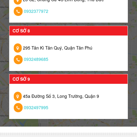
0932377972
CƠ SỞ 8
295 Tân Kì Tân Quý, Quận Tân Phú
0932489685
CƠ SỞ 9
45a Đường Số 3, Long Trường, Quận 9
0932497995