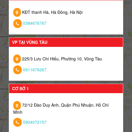
KĐT thanh Hà, Hà Đông, Hà Nội
0384676767
VP TẠI VŨNG TÀU
225/3 Lưu Chí Hiếu, Phường 10, Vũng Tàu
0911676267
CƠ SỞ 1
72/12 Đào Duy Anh, Quận Phú Nhuận, Hồ Chí
Minh
0904072157