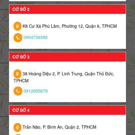
CƠ SỞ 2
K8 Cư Xá Phú Lâm, Phường 12, Quận 6, TPHCM
0904706588
CƠ SỞ 3
38 Hoàng Diệu 2, P. Linh Trung, Quận Thủ Đức,
TPHCM
0912655679
CƠ SỞ 4
Trần Não, P. Bình An, Quận 2, TPHCM