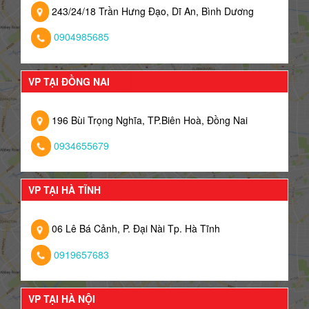
243/24/18 Trần Hưng Đạo, Dĩ An, Bình Dương
0904985685
VP TẠI ĐỒNG NAI
196 Bùi Trọng Nghĩa, TP.Biên Hoà, Đồng Nai
0934655679
VP TẠI HÀ TĨNH
06 Lê Bá Cảnh, P. Đại Nài Tp. Hà Tĩnh
0919657683
VP TẠI HÀ NỘI