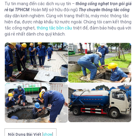
Tự tin mang đến các dịch vụ uy tín –
thông cống nghẹt trọn gói giá
rẻ tại TPHCM
. Hoàn Mỹ sở hữu đội ngũ
Thợ chuyên thông tắc cống
dày dặn kinh nghiệm. Cùng với trang thiết bị, máy móc thông tắc
hiện đại, được nhập khẩu từ nước ngoài. Chúng tôi cam kết thông
tắc cống nghẹt,
thông tắc bồn cầu
triệt để, đảm bảo hiệu quả với
giá rẻ nhất dành cho quý khách.
Nội Dung Bài Viết
[
show
]