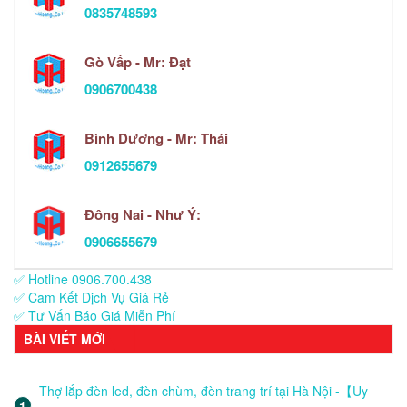
0835748593
Gò Vấp - Mr: Đạt
0906700438
Bình Dương - Mr: Thái
0912655679
Đông Nai - Như Ý:
0906655679
✅ Hotline 0906.700.438
✅ Cam Kết Dịch Vụ Giá Rẻ
✅ Tư Vấn Báo Giá Miễn Phí
BÀI VIẾT MỚI
Thợ lắp đèn led, đèn chùm, đèn trang trí tại Hà Nội -【Uy