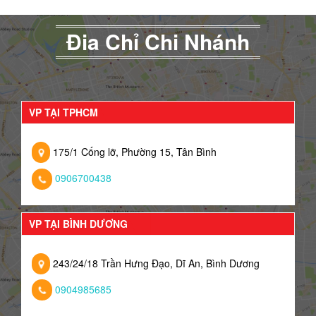
Đia Chỉ Chi Nhánh
VP TẠI TPHCM
175/1 Cống lỡ, Phường 15, Tân Bình
0906700438
VP TẠI BÌNH DƯƠNG
243/24/18 Trần Hưng Đạo, Dĩ An, Bình Dương
0904985685