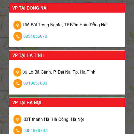
VP TẠI ĐỒNG NAI
196 Bùi Trọng Nghĩa, TP.Biên Hoà, Đồng Nai
0934655679
VP TẠI HÀ TĨNH
06 Lê Bá Cảnh, P. Đại Nài Tp. Hà Tĩnh
0919657683
VP TẠI HÀ NỘI
KĐT thanh Hà, Hà Đông, Hà Nội
0384676767