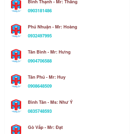
Bình Thạnh - Mr: Thắng
0903181486
Phú Nhuận - Mr: Hoàng
0932497995
Tân Bình - Mr: Hưng
0904706588
Tân Phú - Mr: Huy
0908648509
Bình Tân - Ms: Như Ý
0835748593
Gò Vấp - Mr: Đạt