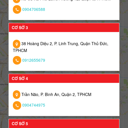
0904706588
CƠ SỞ 3
38 Hoàng Diệu 2, P. Linh Trung, Quận Thủ Đức,
TPHCM
0912655679
CƠ SỞ 4
Trần Não, P. Bình An, Quận 2, TPHCM
0904744975
CƠ SỞ 5