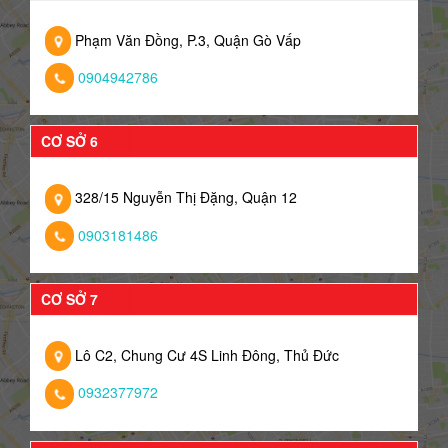
Phạm Văn Đồng, P.3, Quận Gò Vấp
0904942786
CƠ SỞ 6
328/15 Nguyễn Thị Đặng, Quận 12
0903181486
CƠ SỞ 7
Lô C2, Chung Cư 4S Linh Đông, Thủ Đức
0932377972