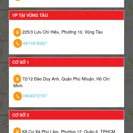
VP TẠI VŨNG TÀU
225/3 Lưu Chí Hiếu, Phường 10, Vũng Tàu
0911676267
CƠ SỞ 1
72/12 Đào Duy Anh, Quận Phú Nhuận, Hồ Chí
Minh
0904072157
CƠ SỞ 2
K8 Cư Xá Phú Lâm, Phường 12, Quận 6, TPHCM