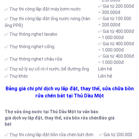
– 250.000đ
✅ Giá từ 200.000đ
thi công lắp đặt máy bơm nước
✅ Thợ
– 300.000đ
thi công lắp đặt ống nước nóng (hàn
✅ Giá từ 100.000
✅ Thợ
– 200.000đ
ống PPR)
✅ Giá từ 400.000đ
thông nghẹt lavabo
✅ Thợ
– 1.000.000đ
✅ Giá từ 400.000đ
thông nghẹt cống
✅ Thợ
– 1.000.000đ
✅ Giá từ 400.000đ
thông nghẹt chậu rửa
✅ Thợ
– 1.000.000đ
xử lý sự cố rò rỉ nước, bể đường ống
Liên hệ
✅ Thợ
khác
Liên hệ
✅ Thợ
Bảng giá chi phí dịch vụ lắp đặt, thay thế, sửa chữa bồn
rửa chén bát tại Thủ Dầu Một
Thợ sửa ống nước tại Thủ Dầu Một tư vấn báo
giá dịch vụ lắp đặt, thay thế, sửa bồn rửa chén
Báo giá
bát
thi công lắp đặt bồn rửa chén bát đơn
✅ Giá từ 200.000
✅ Thợ