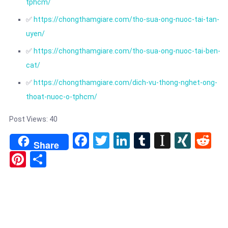
tphcm/
✅
https://chongthamgiare.com/tho-sua-ong-nuoc-tai-tan-
uyen/
✅
https://chongthamgiare.com/tho-sua-ong-nuoc-tai-ben-
cat/
✅
https://chongthamgiare.com/dich-vu-thong-nghet-ong-
thoat-nuoc-o-tphcm/
Post Views:
40
Facebook
Twitter
LinkedIn
Tumblr
Instapa
XIN
Re
Share
Pinterest
Share