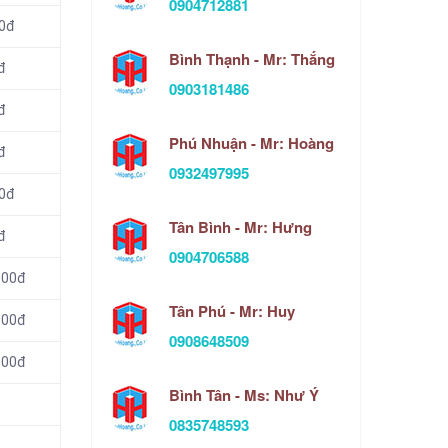
0904712881
00đ
Bình Thạnh - Mr: Thắng
đ
0903181486
đ
Phú Nhuận - Mr: Hoàng
đ
0932497995
00đ
Tân Bình - Mr: Hưng
đ
0904706588
000đ
Tân Phú - Mr: Huy
000đ
0908648509
000đ
Bình Tân - Ms: Như Ý
0835748593