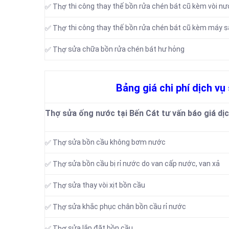
thi công thay thế bồn rửa chén bát cũ kèm vòi n
✅ Thợ
thi công thay thế bồn rửa chén bát cũ kèm máy s
✅ Thợ
sửa chữa bồn rửa chén bát hư hỏng
✅ Thợ
Bảng giá chi phí dịch vụ
Thợ sửa ống nước tại Bến Cát tư vấn báo giá dịc
sửa bồn cầu không bơm nước
✅ Thợ
sửa bồn cầu bị rỉ nước do van cấp nước, van xả
✅ Thợ
sửa thay vòi xịt bồn cầu
✅ Thợ
sửa khắc phục chân bồn cầu rỉ nước
✅ Thợ
sửa lắp đặt bồn cầu
✅ Thợ