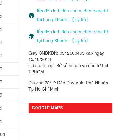
đ
lắp đèn led, đèn chùm, đèn trang trí
đ
tại Long Thành -【Uy tín】
đ
lắp đèn led, đèn chùm, đèn trang trí
tại Long Khánh -【Uy tín】
đ
Giấy CNĐKDN: 0312500495 cấp ngày
đ
15/10/2013
Cơ quan cấp: Sở kế hoạch và đầu tư tỉnh
đ
TPHCM
Địa chỉ: 72/12 Đào Duy Anh, Phú Nhuận,
đ
Tp Hồ Chí Minh
đ
GOOGLE MAPS
đ
đ
00đ