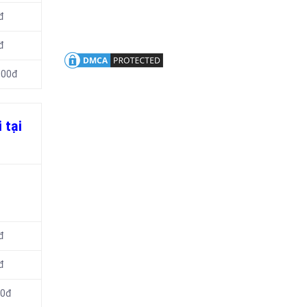
đ
đ
000đ
 tại
đ
đ
00đ