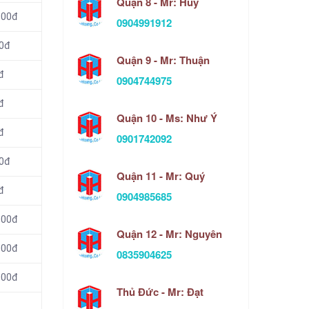
Quận 8 - Mr: Huy
000đ
0904991912
00đ
Quận 9 - Mr: Thuận
đ
0904744975
đ
Quận 10 - Ms: Như Ý
đ
0901742092
00đ
Quận 11 - Mr: Quý
đ
0904985685
000đ
Quận 12 - Mr: Nguyên
000đ
0835904625
000đ
Thủ Đức - Mr: Đạt