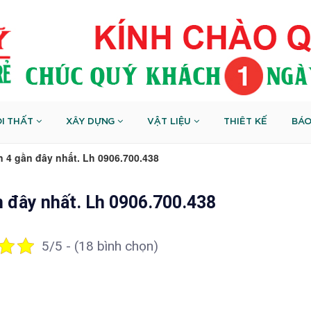
I THẤT
XÂY DỰNG
VẬT LIỆU
THIÊT KẾ
BÁO
 4 gần đây nhất. Lh 0906.700.438
n đây nhất. Lh 0906.700.438
5/5 - (18 bình chọn)