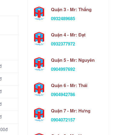
Quận 3 - Mr: Thắng
0932489685
Quận 4 - Mr: Đạt
0932377972
Quận 5 - Mr: Nguyên
đ
0904997692
đ
Quận 6 - Mr: Thái
đ
0904942786
đ
Quận 7 - Mr: Hưng
đ
0904072157
000đ