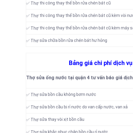
thi công thay thế bồn rửa chén bát cũ
✅ Thợ
thi công thay thế bồn rửa chén bát cũ kèm vòi n
✅ Thợ
thi công thay thế bồn rửa chén bát cũ kèm máy s
✅ Thợ
sửa chữa bồn rửa chén bát hư hỏng
✅ Thợ
Bảng giá chi phí dịch v
Thợ sửa ống nước tại quận 4 tư vấn báo giá dịch
sửa bồn cầu không bơm nước
✅ Thợ
sửa bồn cầu bị rỉ nước do van cấp nước, van xả
✅ Thợ
sửa thay vòi xịt bồn cầu
✅ Thợ
sửa khắc phục chân bồn cầu rỉ nước
✅ Thợ