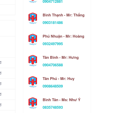
0904712881
Bình Thạnh - Mr: Thắng
0903181486
Phú Nhuận - Mr: Hoàng
0932497995
Tân Bình - Mr: Hưng
đ
0904706588
đ
Tân Phú - Mr: Huy
đ
0908648509
đ
Bình Tân - Ms: Như Ý
đ
0835748593