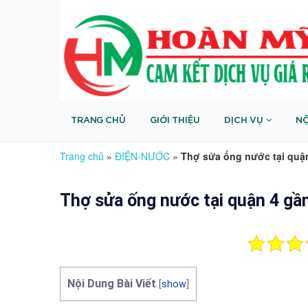
TRANG CHỦ
GIỚI THIỆU
DỊCH VỤ
NỘ
Trang chủ
»
ĐIỆN-NƯỚC
»
Thợ sửa ống nước tại quận
Thợ sửa ống nước tại quận 4 gầ
Nội Dung Bài Viết
[
show
]