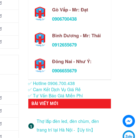
đ
Gò Vấp - Mr: Đạt
đ
0906700438
đ
Bình Dương - Mr: Thái
đ
0912655679
Đông Nai - Như Ý:
0906655679
✅ Hotline 0906.700.438
✅ Cam Kết Dịch Vụ Giá Rẻ
✅ Tư Vấn Báo Giá Miễn Phí
đ
BÀI VIẾT MỚI
đ
Thợ lắp đèn led, đèn chùm, đèn
đ
trang trí tại Hà Nội -【Uy tín】
đ